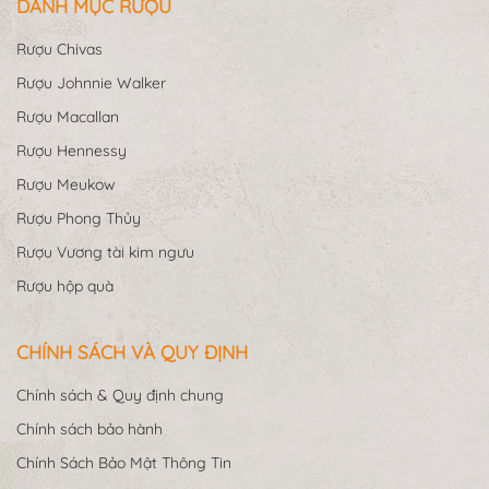
DANH MỤC RƯỢU
Rượu Chivas
Rượu Johnnie Walker
Rượu Macallan
Rượu Hennessy
Rượu Meukow
Rượu Phong Thủy
Rượu Vương tài kim ngưu
Rượu hộp quà
CHÍNH SÁCH VÀ QUY ĐỊNH
Chính sách & Quy định chung
Chính sách bảo hành
Chính Sách Bảo Mật Thông Tin