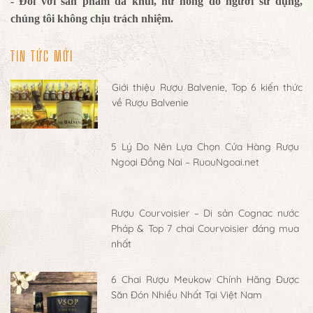
- Đối với sản phẩm đã khui, hư hỏng do người sử dụng,
chúng tôi không chịu trách nhiệm.
TIN TỨC MỚI
Giới thiệu Rượu Balvenie, Top 6 kiến thức
về Rượu Balvenie
5 Lý Do Nên Lựa Chọn Cửa Hàng Rượu
Ngoại Đồng Nai – RuouNgoai.net
Rượu Courvoisier – Di sản Cognac nước
Pháp & Top 7 chai Courvoisier đáng mua
nhất
6 Chai Rượu Meukow Chính Hãng Được
Săn Đón Nhiều Nhất Tại Việt Nam