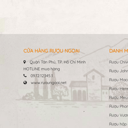
CỬA HÀNG RƯỢU NGOẠI
DANH M
Quận Tân Phú, TP. Hồ Chí Minh
Rượu Chiv
HOTLINE mua hàng
Rượu John
0972.12345.1
Rượu Maca
www.ruoungoai.net
Rượu Hen
Rượu Me
Rượu Pho
Rượu Vươn
Rượu hộp