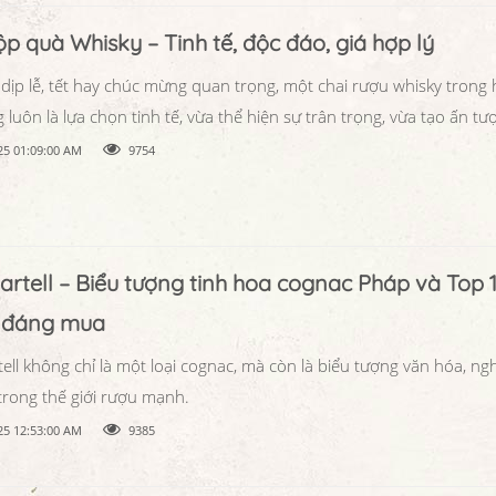
p quà Whisky – Tinh tế, độc đáo, giá hợp lý
 dịp lễ, tết hay chúc mừng quan trọng, một chai rượu whisky trong
 luôn là lựa chọn tinh tế, vừa thể hiện sự trân trọng, vừa tạo ấn t
25 01:09:00 AM
9754
rtell – Biểu tượng tinh hoa cognac Pháp và Top 1
l đáng mua
ll không chỉ là một loại cognac, mà còn là biểu tượng văn hóa, ng
trong thế giới rượu mạnh.
25 12:53:00 AM
9385