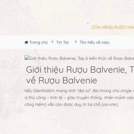
CỬA HÀNG RƯỢU NG
Trang chủ
Tin Tức
TÌm hiểu về rượu
Giới thiệu Rượu Balvenie, 
về Rượu Balvenie
Nếu Glenfiddich mang tính “đại sứ” đại chúng cho single 
vị thủ công – tinh tế – giàu truyền thống, nhấn mạnh và
công hiếm) vẫn còn được duy trì tại chỗ (on-site).