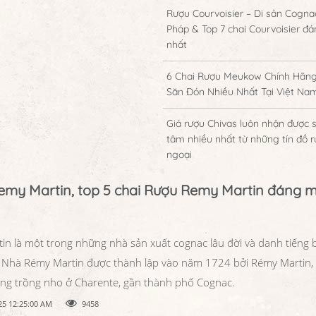
Rượu Courvoisier – Di sản Cogna
Pháp & Top 7 chai Courvoisier đ
nhất
6 Chai Rượu Meukow Chính Hãn
Săn Đón Nhiều Nhất Tại Việt Na
Giá rượu Chivas luôn nhận được 
tâm nhiều nhất từ những tín đồ 
ngoại
emy Martin, top 5 chai Rượu Remy Martin đáng 
in là một trong những nhà sản xuất cognac lâu đời và danh tiếng 
 Nhà Rémy Martin được thành lập vào năm 1724 bởi Rémy Martin, 
ùng trồng nho ở Charente, gần thành phố Cognac.
25 12:25:00 AM
9458