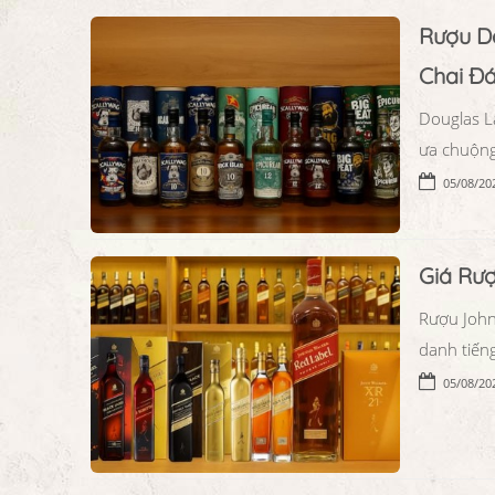
Rượu Do
Chai Đ
Douglas L
ưa chuộng
05/08/20
Giá Rư
Rượu John
danh tiếng
05/08/20