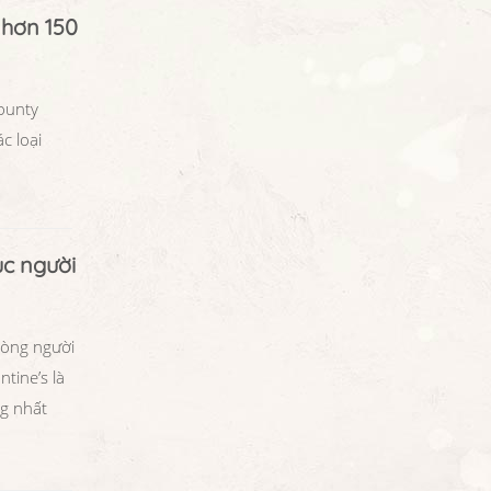
 hơn 150
County
c loại
ục người
lòng người
tine’s là
ng nhất