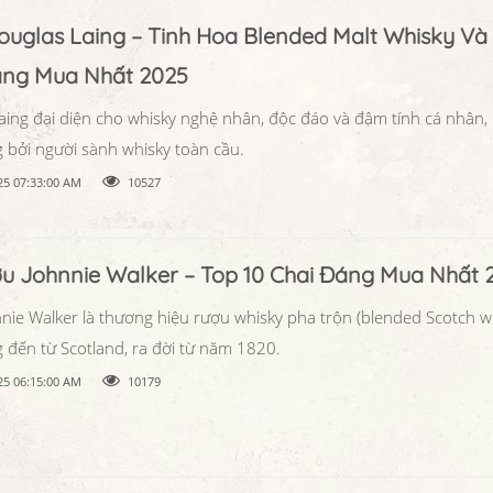
uglas Laing – Tinh Hoa Blended Malt Whisky Và 
áng Mua Nhất 2025
aing đại diện cho whisky nghệ nhân, độc đáo và đậm tính cá nhân,
 bởi người sành whisky toàn cầu.
25 07:33:00 AM
10527
ợu Johnnie Walker – Top 10 Chai Đáng Mua Nhất 
nie Walker là thương hiệu rượu whisky pha trộn (blended Scotch w
 đến từ Scotland, ra đời từ năm 1820.
25 06:15:00 AM
10179