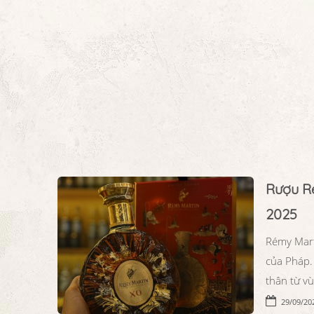
Rượu R
2025
Rémy Mart
của Pháp.
thân từ v
29/09/20