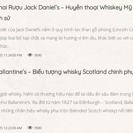
hai Rượu Jack Daniel’s – Huyền thoại Whiskey Mỹ
h sử
iệt của Jack Daniel’s nằm ở quy trình lọc than gỗ phong (Lincoln 
giúp loại bỏ tạp chất và mang lại hương vị êm dịu, khác biệt so với cá
hác.
25 11:24:00 PM
9590
llantine’s – Biểu tượng whisky Scotland chinh ph
giới whisky, hiếm có thương hiệu nào để lại dấu ấn sâu đậm trong 
hư Ballantine’s. Ra đời từ năm 1827 tại Edinburgh – Scotland, Ballan
 những nhãn hiệu whisky pha trộn (blended Scotch whisky) nổi tiế
25 12:23:00 AM
9580