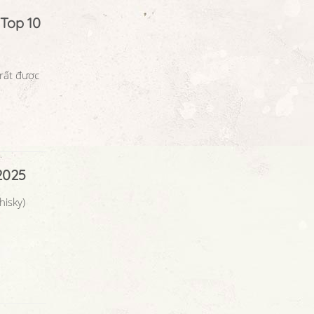
Top 10
 rất được
2025
hisky)