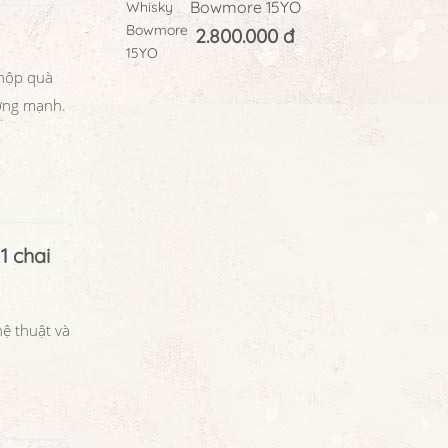
Bowmore 15YO
2.800.000 đ
 hộp quà
ượng mạnh.
1 chai
hệ thuật và