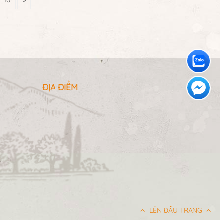
ĐỊA ĐIỂM
LÊN ĐẦU TRANG