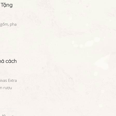
 Tặng
h gốm, pha
há cách
ivas Extra
ần rượu
10
»