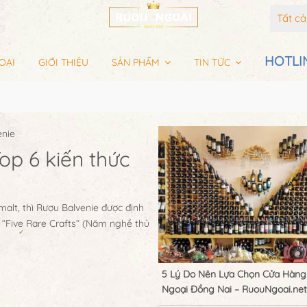
Tất c
HOTLIN
OẠI
GIỚI THIỆU
SẢN PHẨM
TIN TỨC
Top 6 kiến thức
malt, thì Rượu Balvenie được định
o “Five Rare Crafts” (Năm nghề thủ
5 Lý Do Nên Lựa Chọn Cửa Hàng
Ngoại Đồng Nai – RuouNgoai.net