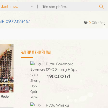
ả danh mục
E 0972.12345.1
0
Giỏ hàng
SẢN PHẨM KHUYẾN MÃI
Rượu Bowmore
12YO Sherry Hộp...
1.900.000 đ
 Rượu
Rượu Whisky