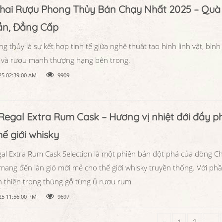
Chai Rượu Phong Thủy Bán Chạy Nhất 2025 – Quà
n, Đẳng Cấp
 thủy là sự kết hợp tinh tế giữa nghệ thuật tạo hình linh vật, bìn
p và rượu mạnh thượng hạng bên trong.
25 02:39:00 AM
9909
Regal Extra Rum Cask – Hương vị nhiệt đới đầy p
hế giới whisky
gal Extra Rum Cask Selection là một phiên bản đột phá của dòng Ch
 mang đến làn gió mới mẻ cho thế giới whisky truyền thống. Với ph
 thiện trong thùng gỗ từng ủ rượu rum
25 11:56:00 PM
9697
«
1
2
...