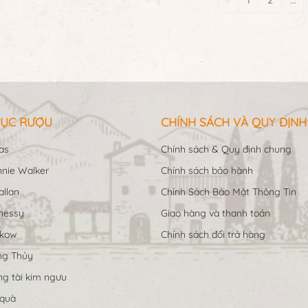
ỤC RƯỢU
CHÍNH SÁCH VÀ QUY ĐỊNH
as
Chính sách & Quy định chung
nie Walker
Chính sách bảo hành
llan
Chính Sách Bảo Mật Thông Tin
nessy
Giao hàng và thanh toán
ukow
Chính sách đổi trả hàng
ng Thủy
g tài kim ngưu
 quà