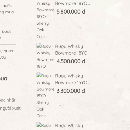
Bowmore 18YO...
c nước
5.800.000 đ
áng mua
g Được
m
Rượu Whisky
sự quan
Bowmore 18YO
rượu
4.500.000 đ
Rượu Whisky
mua
Bowmore 15YO...
3.300.000 đ
bậc nhất
người xuất
Rượu Whisky