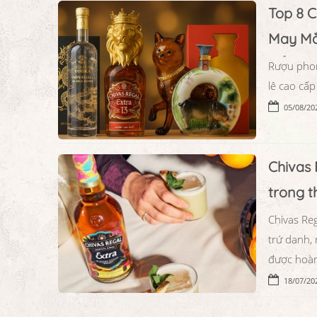
Top 8 
May Mắ
Rượu phong
lê cao cấ
05/08/20
Chivas 
trong t
Chivas Re
trứ danh,
được hoàn
18/07/20