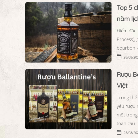
Top 5 c
năm lịc
Điểm đặc b
Process), 
bourbon k
28/08/20
Rượu Ba
Việt
Trong thế 
yêu rượu n
một trong
toàn cầu
25/08/20