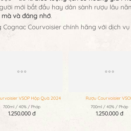
người mới bắt đầu hay dân sành rượu lâu năm
t mà và đáng nhớ
.
Cognac Courvoisier chính hãng với dịch vụ
urvoisier VSOP Hộp Quà 2024
Rượu Courvoisier VSO
700ml / 40% / Pháp
700ml / 40% / Pháp
1.250.000 đ
1.250.000 đ