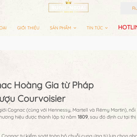
Rượu
HOTLIN
OẠI
GIỚI THIỆU
SẢN PHẨM
TIN TỨC
nac Hoàng Gia từ Pháp
Rượu Courvoisier
giới Cognac (cùng với Hennessy, Martell và Rémy Martin), nổi
hương hiệu được thành lập từ năm
1809
, sau đó định cư tại th
h Cognac tự kiểm soát toàn bộ chuỗi cung ứng từ lựa chọn nho