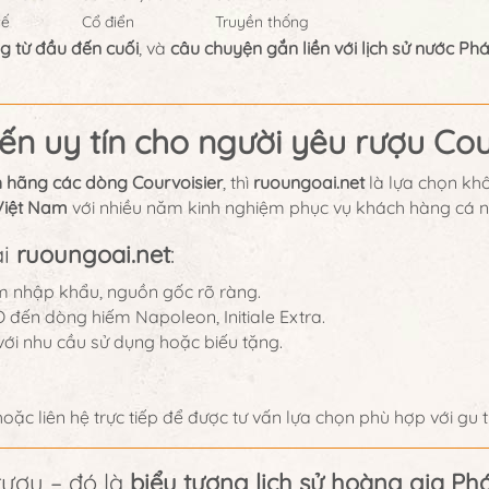
tế
Cổ điển
Truyền thống
g từ đầu đến cuối
, và
câu chuyện gắn liền với lịch sử nước Ph
ến uy tín cho người yêu rượu Cou
h hãng các dòng Courvoisier
, thì
ruoungoai.net
là lựa chọn kh
Việt Nam
với nhiều năm kinh nghiệm phục vụ khách hàng cá n
ại
ruoungoai.net
:
m nhập khẩu, nguồn gốc rõ ràng.
 đến dòng hiếm Napoleon, Initiale Extra.
ới nhu cầu sử dụng hoặc biếu tặng.
hoặc liên hệ trực tiếp để được tư vấn lựa chọn phù hợp với g
rượu – đó là
biểu tượng lịch sử hoàng gia Ph