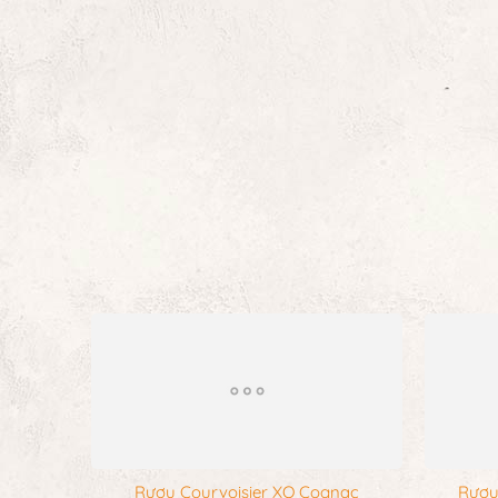
Rượu Courvoisier XO Cognac
Rượu