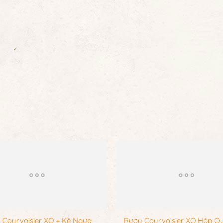
 Courvoisier XO + Kệ Ngựa
Rượu Courvoisier XO Hộp Q