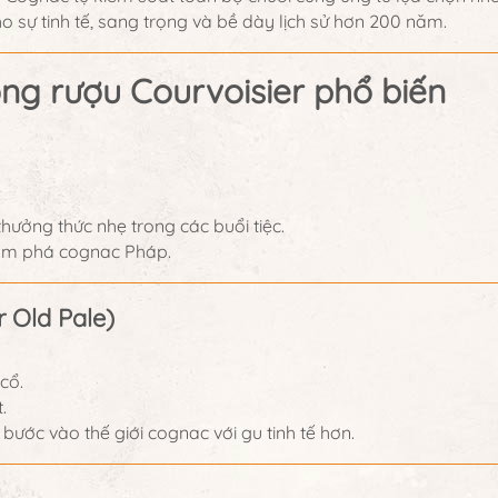
cho sự tinh tế, sang trọng và bề dày lịch sử hơn 200 năm.
òng rượu Courvoisier phổ biến
hưởng thức nhẹ trong các buổi tiệc.
ám phá cognac Pháp.
 Old Pale)
cổ.
.
ước vào thế giới cognac với gu tinh tế hơn.