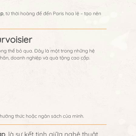
áp
, từ thời hoàng đế đến Paris hoa lệ – tạo nên
rvoisier
ông thể bỏ qua. Đây là một trong những hệ
hân, doanh nghiệp và quà tặng cao cấp.
u thưởng thức hoặc ngân sách của mình.
áp
, là sự kết tinh giữa nghệ thuật,