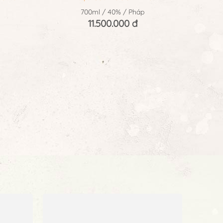
Rượu Courvoisier Extra
700ml / 40% / Pháp
11.500.000 đ