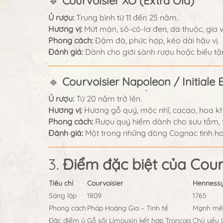
🔹
Courvoisier XO (Extra Old)
Ủ rượu:
Trung bình từ 11 đến 25 năm.
Hương vị:
Mứt mận, sô-cô-la đen, da thuộc, gia vị
Phong cách:
Đậm đà, phức hợp, kéo dài hậu vị.
Đánh giá:
Dành cho giới sành rượu hoặc biếu t
🔹
Courvoisier Napoleon / Initiale 
Ủ rượu:
Từ 20 năm trở lên.
Hương vị:
Hương gỗ quý, mộc nhĩ, cacao, hoa k
Phong cách:
Rượu quý hiếm dành cho sưu tầm, t
Đánh giá:
Một trong những dòng Cognac tinh hoa
3.
Điểm đặc biệt của Cour
Tiêu chí
Courvoisier
Henness
Sáng lập
1809
1765
Phong cách
Pháp Hoàng Gia – Tinh tế
Mạnh mẽ,
Đặc điểm ủ
Gỗ sồi Limousin kết hợp Tronçais
Chủ yếu 