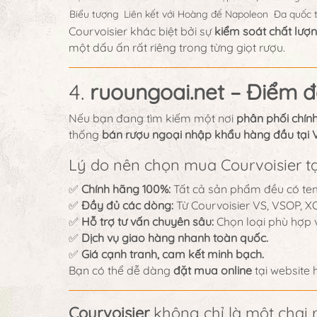
Biểu tượng
Liên kết với Hoàng đế Napoleon
Đa quốc 
Courvoisier khác biệt bởi sự
kiểm soát chất lượn
một dấu ấn rất riêng trong từng giọt rượu.
4.
ruoungoai.net – Điểm đ
Nếu bạn đang tìm kiếm một nơi
phân phối chín
thống
bán rượu ngoại nhập khẩu hàng đầu tại 
Lý do nên chọn mua Courvoisier t
✅
Chính hãng 100%:
Tất cả sản phẩm đều có te
✅
Đầy đủ các dòng:
Từ Courvoisier VS, VSOP, XO
✅
Hỗ trợ tư vấn chuyên sâu:
Chọn loại phù hợp v
✅
Dịch vụ giao hàng nhanh toàn quốc.
✅
Giá cạnh tranh, cam kết minh bạch.
Bạn có thể dễ dàng
đặt mua online
tại website 
Courvoisier
không chỉ là một chai 