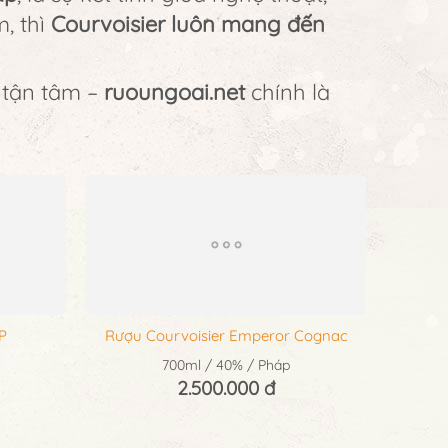
, thì
Courvoisier luôn mang đến
 tận tâm –
ruoungoai.net
chính là
P
Rượu Courvoisier Emperor Cognac
700ml / 40% / Pháp
2.500.000 đ