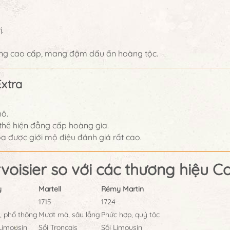
.
ặng cao cấp, mang đậm dấu ấn hoàng tộc.
Extra
hô.
hể hiện đẳng cấp hoàng gia.
 được giới mộ điệu đánh giá rất cao.
voisier so với các thương hiệu 
y
Martell
Rémy Martin
1715
1724
 phổ thông
Mượt mà, sâu lắng
Phức hợp, quý tộc
Limousin
Sồi Tronçais
Sồi Limousin