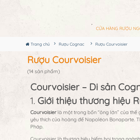
CỬA HÀNG RƯỢU NG
Trang chủ
Rượu Cognac
Rượu Courvoisier
Rượu Courvoisier
(14 sản phẩm)
Courvoisier – Di sản Cog
1.
Giới thiệu thương hiệu 
Courvoisier
là một trong bốn “ông lớn” của thế 
yêu thích của hoàng đế Napoléon Bonaparte. T
Pháp.
Courvoisier là thương hiệu hiếm hoi trong ngàn