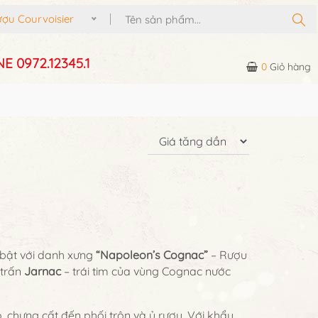
 Courvoisier
E 0972.12345.1
0
Giỏ hàng
 bật với danh xưng
“Napoleon’s Cognac”
– Rượu
ị trấn
Jarnac
– trái tim của vùng Cognac nước
, chưng cất đến phối trộn và ủ rượu. Với khẩu