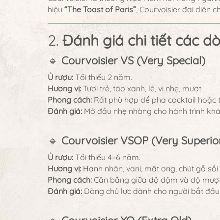
hiệu
“The Toast of Paris”
, Courvoisier đại diện 
2.
Đánh giá chi tiết các d
🔹
Courvoisier VS (Very Special)
Ủ rượu:
Tối thiểu 2 năm.
Hương vị:
Tươi trẻ, táo xanh, lê, vị nhẹ, mượt.
Phong cách:
Rất phù hợp để pha cocktail hoặc t
Đánh giá:
Mở đầu nhẹ nhàng cho hành trình kh
🔹
Courvoisier VSOP (Very Superior
Ủ rượu:
Tối thiểu 4–6 năm.
Hương vị:
Hạnh nhân, vani, mật ong, chút gỗ sồi 
Phong cách:
Cân bằng giữa độ đậm và độ mượt
Đánh giá:
Dòng chủ lực dành cho người bắt đầu b