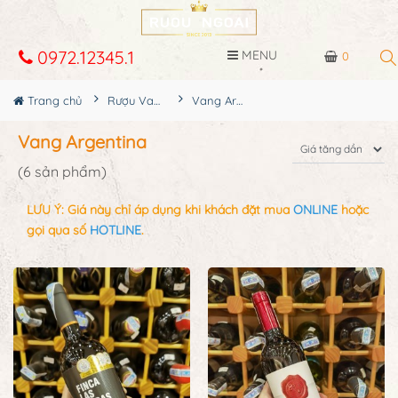
0972.12345.1
MENU
0
Trang chủ
Rượu Vang
Vang Argentina
Vang Argentina
(6 sản phẩm)
LƯU Ý: Giá này chỉ áp dụng khi khách đặt mua
ONLINE
hoặc
gọi qua số
HOTLINE
.