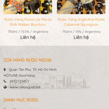
Rượu Vang Finca Las Moras
Rượu Vang Argentina Roble
RVA Malbec Bourbon
Cabernet Sauvignon
750ml / 13,5% / Argentina
750ml / 14% / Argentina
Liên hệ
Liên hệ
CỬA HÀNG RƯỢU NGOẠI
Quận Tân Phú, TP. Hồ Chí Minh
HOTLINE mua hàng
0972.12345.1
www.ruoungoai.net
DANH MỤC RƯỢU