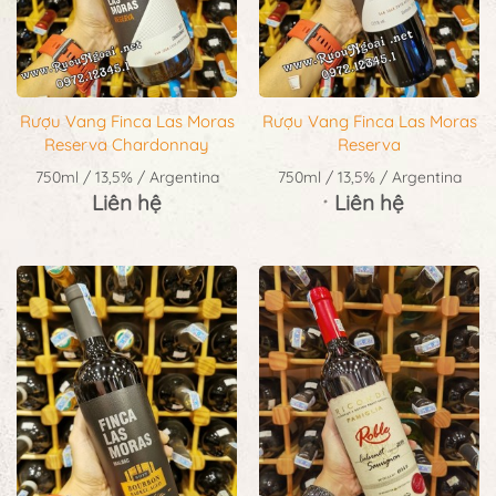
Rượu Vang Finca Las Moras
Rượu Vang Finca Las Moras
Reserva Chardonnay
Reserva
750ml / 13,5% / Argentina
750ml / 13,5% / Argentina
Liên hệ
Liên hệ