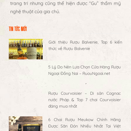
trang trí nhưng cũng thể hiện được “Gu” thẩm mỹ
nghệ thuật của gia chủ.
TIN TỨC MỚI
Giới thiệu Rượu Balvenie, Top 6 kiến
thức về Rượu Balvenie
5 Lý Do Nên Lựa Chọn Cửa Hàng Rượu
Ngoại Đồng Nai – RuouNgoai.net
Rượu Courvoisier – Di sản Cognac
nước Pháp & Top 7 chai Courvoisier
đáng mua nhất
6 Chai Rượu Meukow Chính Hãng
Được Săn Đón Nhiều Nhất Tại Việt