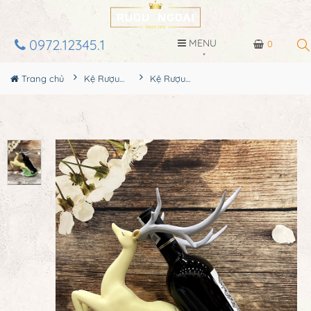
0972.12345.1
MENU
0
Trang chủ
Kệ Rượu Siêu Đẹp
Kệ Rượu Con Hươu MS36