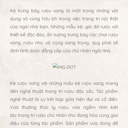
Kệ trưng bày rượu vang
là một trong những vật
dụng vô cùng hữu ích trong việc trang trí nội thất
của ngôi nhà bạn. Những mẫu kệ, giá đở rượu với
thiết kế độc đáo, ấn tượng trưng bày các chai rượu
vang, rượu nho vô cùng sang trọng, quý phái sẽ
định hình được đẳng cấp của chủ nhân ngôi nhà.
Kệ rượu vang
với những mẩu kệ rượu vang mang
đến nghệ thuật trang trí rượu đặc sắc. Tác phẩm
nghệ thuật là sự kết hợp giữa hiện đại và cổ điển.
Vừa thưởng thức ly rượu, vừa ngắm nhìn kiệt
tác
trang trí rượu
chủ nhân như đang hòa cùng giai
điệu của từng tác phẩm. Sản phẩm vừa dùng để