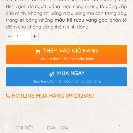
Bên cạnh đó người uống rượu cũng chứng tỏ đẳng cấp
của mình, không chỉ uống rượu vang mà còn trưng bày,
trang trí bằng những
mẫu kệ rượu vang
góp phần tô
điểm cho không sống thêm sinh động.
THÊM VÀO GIỎ HÀNG
Và xem thêm các sản phẩm khác
MUA NGAY
Giao hàng tận nơi hoặc nhận tại cửa hàng
HOTLINE MUA HÀNG 0972.12345.1
CHI TIẾT
ĐÁNH GIÁ