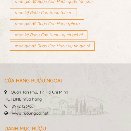
mua giá đỡ Rượu Con Hươu quận tân phú
mua kệ Rượu Con Hươu tphcm
mua giá đỡ Rượu Con Hươu tphcm
mua kệ Rượu Con Hươu uy tín giá rẻ
mua giá đỡ Rượu Con Hươu uy tín giá rẻ
CỬA HÀNG RƯỢU NGOẠI
Quận Tân Phú, TP. Hồ Chí Minh
HOTLINE mua hàng
0972.12345.1
www.ruoungoai.net
DANH MỤC RƯỢU