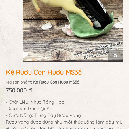
Kệ Rượu Con Hươu MS36
Mã sản phẩm:
Kệ Rượu Con Hươu MS36
750.000 đ
- Chất Liệu: Nhựa Tổng Hợp
- Xuất Xứ: Trung Quốc
- Chức Năng: Trưng Bày Rượu Vang
Rượu vang được dùng như một thức uống làm dậy mùi
vị các món ăn đặc biệt là những món ăn phương Tây.