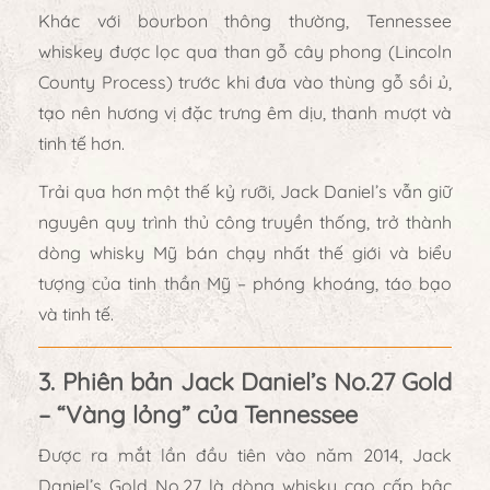
Khác với bourbon thông thường, Tennessee
whiskey được
lọc qua than gỗ cây phong (Lincoln
County Process)
trước khi đưa vào thùng gỗ sồi ủ,
tạo nên hương vị đặc trưng êm dịu, thanh mượt và
tinh tế hơn.
Trải qua hơn một thế kỷ rưỡi, Jack Daniel’s vẫn giữ
nguyên quy trình thủ công truyền thống, trở thành
dòng whisky Mỹ bán chạy nhất thế giới
và biểu
tượng của tinh thần Mỹ – phóng khoáng, táo bạo
và tinh tế.
3. Phiên bản Jack Daniel’s No.27 Gold
– “Vàng lỏng” của Tennessee
Được ra mắt lần đầu tiên vào năm 2014,
Jack
Daniel’s Gold No.27
là dòng whisky
cao cấp bậc