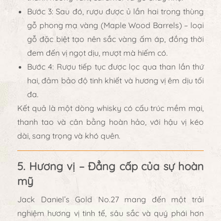
Bước 3:
Sau đó, rượu được
ủ lần hai trong thùng
gỗ phong mạ vàng (Maple Wood Barrels)
– loại
gỗ đặc biệt tạo nên sắc vàng ấm áp, đồng thời
đem đến vị ngọt dịu, mượt mà hiếm có.
Bước 4:
Rượu tiếp tục được
lọc qua than lần thứ
hai
, đảm bảo độ tinh khiết và hương vị êm dịu tối
đa.
Kết quả là một dòng whisky có
cấu trúc mềm mại,
thanh tao và cân bằng hoàn hảo
, với hậu vị kéo
dài, sang trọng và khó quên.
5. Hương vị – Đẳng cấp của sự hoàn
mỹ
Jack Daniel’s Gold No.27
mang đến một trải
nghiệm hương vị tinh tế, sâu sắc và quý phái hơn