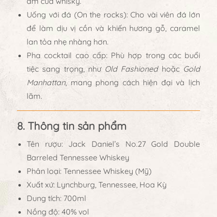
ấm của whisky.
Uống với đá (On the rocks):
Cho vài viên đá lớn
để làm dịu vị cồn và khiến hương gỗ, caramel
lan tỏa nhẹ nhàng hơn.
Pha cocktail cao cấp:
Phù hợp trong các buổi
tiệc sang trọng, như
Old Fashioned
hoặc
Gold
Manhattan
, mang phong cách hiện đại và lịch
lãm.
8. Thông tin sản phẩm
Tên rượu:
Jack Daniel’s No.27 Gold Double
Barreled Tennessee Whiskey
Phân loại:
Tennessee Whiskey (Mỹ)
Xuất xứ:
Lynchburg, Tennessee, Hoa Kỳ
Dung tích:
700ml
Nồng độ:
40% vol