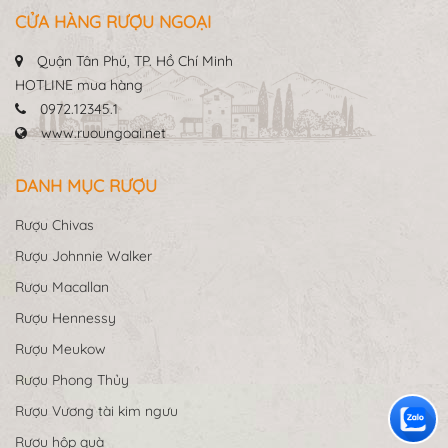
CỬA HÀNG RƯỢU NGOẠI
Quận Tân Phú, TP. Hồ Chí Minh
HOTLINE mua hàng
0972.12345.1
www.ruoungoai.net
DANH MỤC RƯỢU
Rượu Chivas
Rượu Johnnie Walker
Rượu Macallan
Rượu Hennessy
Rượu Meukow
Rượu Phong Thủy
Rượu Vương tài kim ngưu
Rượu hộp quà