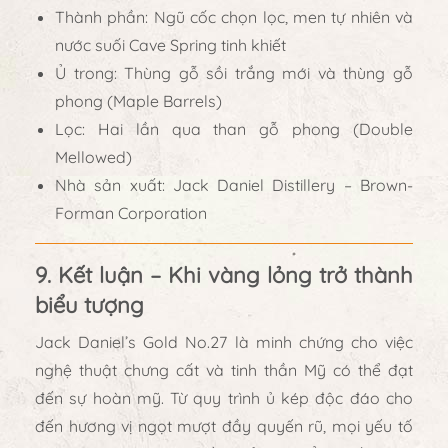
Thành phần:
Ngũ cốc chọn lọc, men tự nhiên và
nước suối Cave Spring tinh khiết
Ủ trong:
Thùng gỗ sồi trắng mới và thùng gỗ
phong (Maple Barrels)
Lọc:
Hai lần qua than gỗ phong (Double
Mellowed)
Nhà sản xuất:
Jack Daniel Distillery – Brown-
Forman Corporation
9. Kết luận – Khi vàng lỏng trở thành
biểu tượng
Jack Daniel’s Gold No.27
là minh chứng cho việc
nghệ thuật chưng cất và tinh thần Mỹ có thể đạt
đến sự hoàn mỹ
. Từ quy trình ủ kép độc đáo cho
đến hương vị ngọt mượt đầy quyến rũ, mọi yếu tố