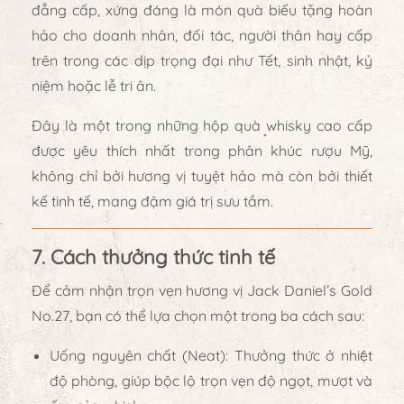
đẳng cấp
, xứng đáng là
món quà biếu tặng hoàn
hảo
cho doanh nhân, đối tác, người thân hay cấp
trên trong các dịp trọng đại như Tết, sinh nhật, kỷ
niệm hoặc lễ tri ân.
Đây là một trong những
hộp quà whisky cao cấp
được yêu thích nhất
trong phân khúc rượu Mỹ,
không chỉ bởi hương vị tuyệt hảo mà còn bởi thiết
kế tinh tế, mang đậm giá trị sưu tầm.
7. Cách thưởng thức tinh tế
Để cảm nhận trọn vẹn hương vị
Jack Daniel’s Gold
No.27
, bạn có thể lựa chọn một trong ba cách sau:
Uống nguyên chất (Neat):
Thưởng thức ở nhiệt
độ phòng, giúp bộc lộ trọn vẹn độ ngọt, mượt và