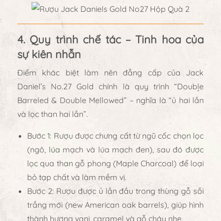
4. Quy trình chế tác – Tinh hoa của
sự kiên nhẫn
Điểm khác biệt làm nên đẳng cấp của
Jack
Daniel’s No.27 Gold
chính là
quy trình “Double
Barreled & Double Mellowed”
– nghĩa là “ủ hai lần
và lọc than hai lần”.
Bước 1:
Rượu được chưng cất từ ngũ cốc chọn lọc
(ngô, lúa mạch và lúa mạch đen), sau đó được
lọc qua than gỗ phong (Maple Charcoal)
để loại
bỏ tạp chất và làm mềm vị.
Bước 2:
Rượu được
ủ lần đầu trong thùng gỗ sồi
trắng mới
(new American oak barrels), giúp hình
thành hương vani, caramel và gỗ cháy nhẹ.