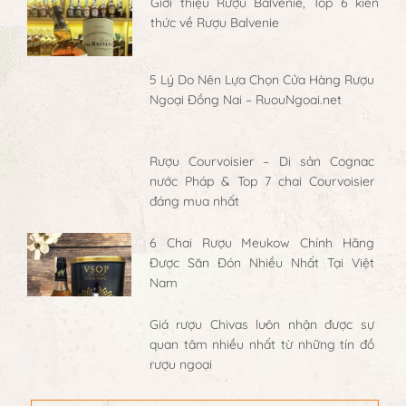
Giới thiệu Rượu Balvenie, Top 6 kiến
thức về Rượu Balvenie
5 Lý Do Nên Lựa Chọn Cửa Hàng Rượu
Ngoại Đồng Nai – RuouNgoai.net
Rượu Courvoisier – Di sản Cognac
nước Pháp & Top 7 chai Courvoisier
đáng mua nhất
6 Chai Rượu Meukow Chính Hãng
Được Săn Đón Nhiều Nhất Tại Việt
Nam
Giá rượu Chivas luôn nhận được sự
quan tâm nhiều nhất từ những tín đồ
rượu ngoại