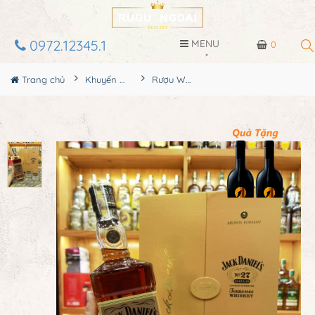
0972.12345.1
MENU
0
Trang chủ
Khuyến Mãi Lớn
Rượu Whisky Jack Daniels Gold No27 Hộp Quà