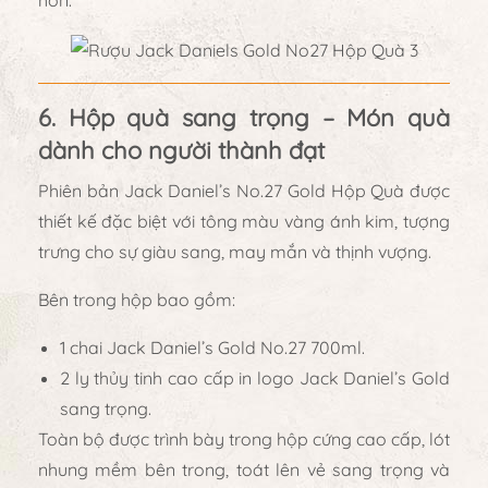
6. Hộp quà sang trọng – Món quà
dành cho người thành đạt
Phiên bản Jack Daniel’s No.27 Gold Hộp Quà
được
thiết kế đặc biệt với
tông màu vàng ánh kim
, tượng
trưng cho sự giàu sang, may mắn và thịnh vượng.
Bên trong hộp bao gồm:
1 chai
Jack Daniel’s Gold No.27 700ml
.
2 ly thủy tinh cao cấp in logo Jack Daniel’s Gold
sang trọng.
Toàn bộ được trình bày trong
hộp cứng cao cấp
, lót
nhung mềm bên trong, toát lên vẻ
sang trọng và