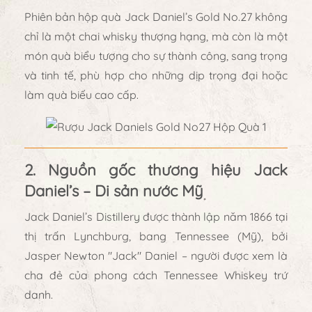
Phiên bản
hộp quà Jack Daniel’s Gold No.27
không
chỉ là một chai whisky thượng hạng, mà còn là
một
món quà biểu tượng cho sự thành công, sang trọng
và tinh tế
, phù hợp cho những dịp trọng đại hoặc
làm quà biếu cao cấp.
2. Nguồn gốc thương hiệu Jack
Daniel’s – Di sản nước Mỹ
Jack Daniel’s Distillery
được thành lập năm
1866
tại
thị trấn Lynchburg, bang Tennessee (Mỹ), bởi
Jasper Newton "Jack" Daniel
– người được xem là
cha đẻ của phong cách
Tennessee Whiskey
trứ
danh.