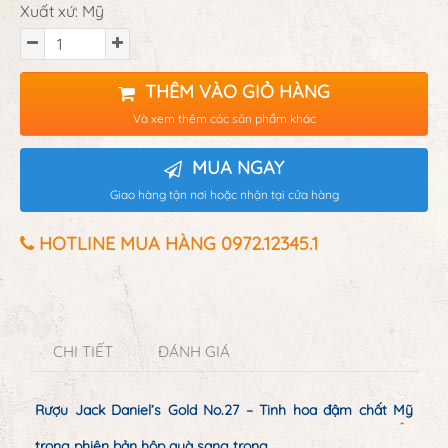
Xuất xứ: Mỹ
THÊM VÀO GIỎ HÀNG
Và xem thêm các sản phẩm khác
MUA NGAY
Giao hàng tận nơi hoặc nhận tại cửa hàng
HOTLINE MUA HÀNG 0972.12345.1
CHI TIẾT
ĐÁNH GIÁ
Rượu Jack Daniel’s Gold No.27 – Tinh hoa đậm chất Mỹ
trong phiên bản hộp quà sang trọng