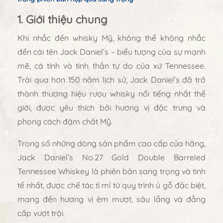
1. Giới thiệu chung
Khi nhắc đến whisky Mỹ, không thể không nhắc
đến cái tên
Jack Daniel’s
– biểu tượng của sự mạnh
mẽ, cá tính và tinh thần tự do của xứ Tennessee.
Trải qua hơn 150 năm lịch sử, Jack Daniel’s đã trở
thành thương hiệu rượu whisky nổi tiếng nhất thế
giới, được yêu thích bởi hương vị đặc trưng và
phong cách đậm chất Mỹ.
Trong số những dòng sản phẩm cao cấp của hãng,
Jack Daniel’s No.27 Gold Double Barreled
Tennessee Whiskey
là
phiên bản sang trọng và tinh
tế nhất
, được chế tác tỉ mỉ từ quy trình ủ gỗ đặc biệt,
mang đến hương vị êm mượt, sâu lắng và đẳng
cấp vượt trội.