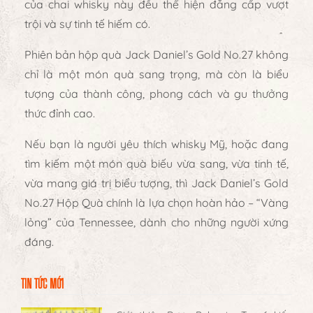
của chai whisky này đều thể hiện đẳng cấp vượt
trội và sự tinh tế hiếm có.
Phiên bản
hộp quà Jack Daniel’s Gold No.27
không
chỉ là
một món quà sang trọng
, mà còn là
biểu
tượng của thành công, phong cách và gu thưởng
thức đỉnh cao
.
Nếu bạn là người yêu thích whisky Mỹ, hoặc đang
tìm kiếm một món quà biếu
vừa sang, vừa tinh tế,
vừa mang giá trị biểu tượng
, thì
Jack Daniel’s Gold
No.27 Hộp Quà
chính là lựa chọn hoàn hảo –
“Vàng
lỏng” của Tennessee, dành cho những người xứng
đáng.
TIN TỨC MỚI