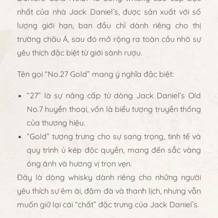
nhất của nhà Jack Daniel’s
, được sản xuất với
số
lượng giới hạn
, ban đầu chỉ dành riêng cho thị
trường châu Á, sau đó mở rộng ra toàn cầu nhờ sự
yêu thích đặc biệt từ giới sành rượu.
Tên gọi
“No.27 Gold”
mang ý nghĩa đặc biệt:
“27” là sự nâng cấp từ dòng
Jack Daniel’s Old
No.7 huyền thoại
, vốn là biểu tượng truyền thống
của thương hiệu.
“Gold” tượng trưng cho
sự sang trọng, tinh tế và
quy trình ủ kép độc quyền
, mang đến sắc vàng
óng ánh và hương vị trọn vẹn.
Đây là dòng whisky dành riêng cho những người
yêu thích sự
êm ái, đậm đà và thanh lịch
, nhưng vẫn
muốn giữ lại cái “chất” đặc trưng của Jack Daniel’s.