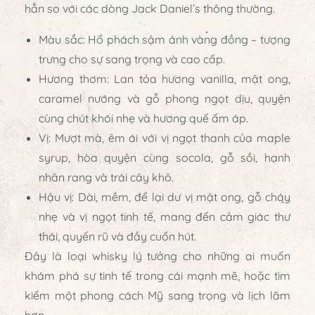
hẳn so với các dòng Jack Daniel’s thông thường.
Màu sắc:
Hổ phách sậm ánh vàng đồng – tượng
trưng cho sự sang trọng và cao cấp.
Hương thơm:
Lan tỏa hương
vanilla, mật ong,
caramel nướng và gỗ phong ngọt dịu
, quyện
cùng chút khói nhẹ và hương quế ấm áp.
Vị:
Mượt mà, êm ái với vị ngọt thanh của
maple
syrup
, hòa quyện cùng
socola, gỗ sồi, hạnh
nhân rang và trái cây khô
.
Hậu vị:
Dài, mềm, để lại dư vị
mật ong, gỗ cháy
nhẹ và vị ngọt tinh tế
, mang đến cảm giác thư
thái, quyến rũ và đầy cuốn hút.
Đây là loại whisky lý tưởng cho những ai muốn
khám phá
sự tinh tế trong cái mạnh mẽ
, hoặc tìm
kiếm
một phong cách Mỹ sang trọng và lịch lãm
hơn.