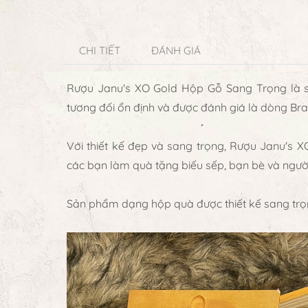
CHI TIẾT
ĐÁNH GIÁ
Rượu Janu's XO Gold Hộp Gỗ Sang Trọng
là 
tương đối ổn định và được đánh giá là dòng Br
Với thiết kế đẹp và sang trọng, Rượu Janu's 
các bạn làm quà tặng biếu sếp, bạn bè và người
Sản phẩm dạng hộp quà được thiết kế sang trọng