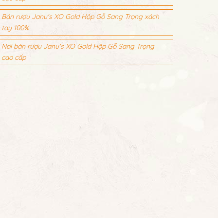
Bán rượu Janu's XO Gold Hộp Gỗ Sang Trọng xách
tay 100%
Nơi bán rượu Janu's XO Gold Hộp Gỗ Sang Trọng
cao cấp