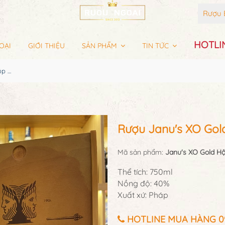
Rượu 
HOTLIN
OẠI
GIỚI THIỆU
SẢN PHẨM
TIN TỨC
Rượu Janu's XO Gold Hộp Gỗ Sang Trọng
Rượu Janu's XO Gol
Mã sản phẩm:
Janu's XO Gold H
Thể tích: 750ml
Nồng độ: 40%
Xuất xứ: Pháp
HOTLINE MUA HÀNG 097