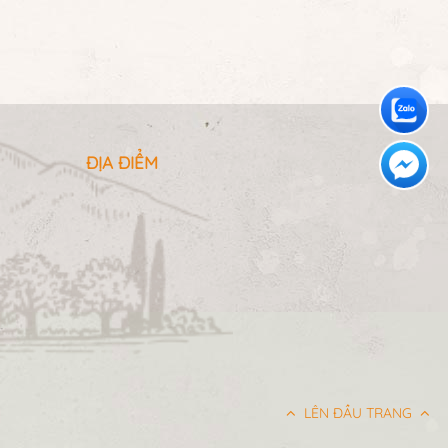
ĐỊA ĐIỂM
LÊN ĐẦU TRANG