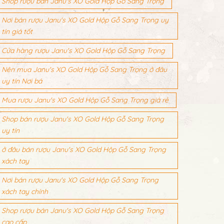
Shop rượu bán Janu's XO Gold Hộp Gỗ Sang Trọng
Nơi bán rượu Janu's XO Gold Hộp Gỗ Sang Trọng uy
tín giá tốt
Cửa hàng rượu Janu's XO Gold Hộp Gỗ Sang Trọng
Nên mua Janu's XO Gold Hộp Gỗ Sang Trọng ở đâu
uy tín Nơi bá
Mua rượu Janu's XO Gold Hộp Gỗ Sang Trọng giá rẻ
Shop bán rượu Janu's XO Gold Hộp Gỗ Sang Trọng
uy tín
ở đâu bán rượu Janu's XO Gold Hộp Gỗ Sang Trọng
xách tay
Nơi bán rượu Janu's XO Gold Hộp Gỗ Sang Trọng
xách tay chính
Shop rượu bán Janu's XO Gold Hộp Gỗ Sang Trọng
cao cấp