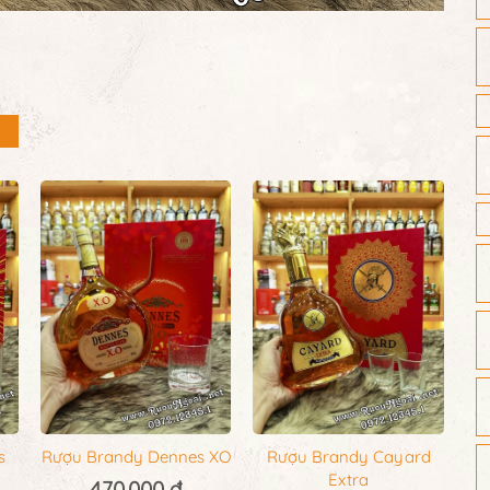
s
Rượu Brandy Dennes XO
Rượu Brandy Cayard
Extra
470.000 đ