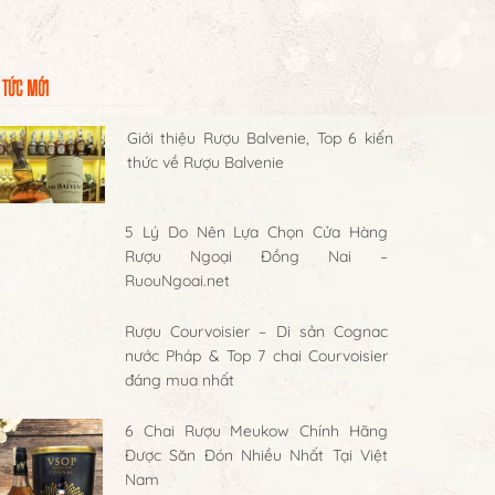
 TỨC MỚI
Giới thiệu Rượu Balvenie, Top 6 kiến
thức về Rượu Balvenie
5 Lý Do Nên Lựa Chọn Cửa Hàng
Rượu Ngoại Đồng Nai –
RuouNgoai.net
Rượu Courvoisier – Di sản Cognac
nước Pháp & Top 7 chai Courvoisier
đáng mua nhất
6 Chai Rượu Meukow Chính Hãng
Được Săn Đón Nhiều Nhất Tại Việt
Nam