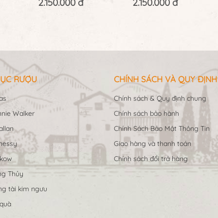
2.150.000 đ
2.150.000 đ
ỤC RƯỢU
CHÍNH SÁCH VÀ QUY ĐỊNH
as
Chính sách & Quy định chung
nie Walker
Chính sách bảo hành
llan
Chính Sách Bảo Mật Thông Tin
nessy
Giao hàng và thanh toán
ukow
Chính sách đổi trả hàng
ng Thủy
g tài kim ngưu
 quà