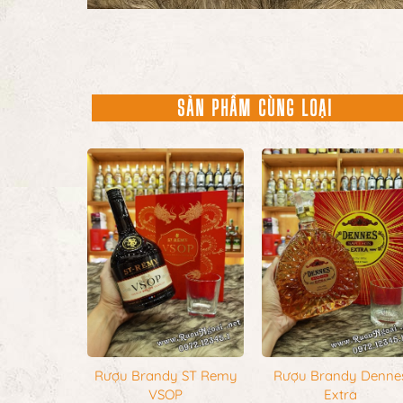
SẢN PHẨM CÙNG LOẠI
Rượu Brandy ST Remy
Rượu Brandy Denne
VSOP
Extra