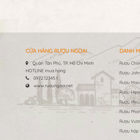
CỬA HÀNG RƯỢU NGOẠI
DANH M
Quận Tân Phú, TP. Hồ Chí Minh
Rượu Chiv
HOTLINE mua hàng
Rượu John
0972.12345.1
Rượu Maca
www.ruoungoai.net
Rượu Hen
Rượu Me
Rượu Pho
Rượu Vươn
Rượu hộp