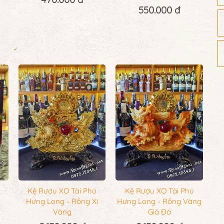
550.000 đ
Kệ Rượu XO Tài Phú
Kệ Rượu XO Tài Phú
Hưng Long - Rồng Xi
Hưng Long - Rồng Vàng
Vàng
Giả Đá