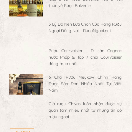
thức về Rượu Balvenie
5 Lý Do Nên Lựa Chọn Cửa Hàng Rượu
Ngoại Đồng Nai – RuouNgoai.net
Rượu Courvoisier – Di sản Cognac
nước Pháp & Top 7 chai Courvoisier
đáng mua nhất
6 Chai Rượu Meukow Chính Hãng
Được Săn Đón Nhiều Nhất Tại Việt
Nam
Giá rượu Chivas luôn nhận được sự
quan tâm nhiều nhất từ những tín đồ
rượu ngoại