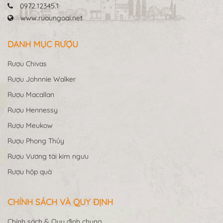
0972.12345.1
www.ruoungoai.net
DANH MỤC RƯỢU
Rượu Chivas
Rượu Johnnie Walker
Rượu Macallan
Rượu Hennessy
Rượu Meukow
Rượu Phong Thủy
Rượu Vương tài kim ngưu
Rượu hộp quà
CHÍNH SÁCH VÀ QUY ĐỊNH
Chính sách & Quy định chung