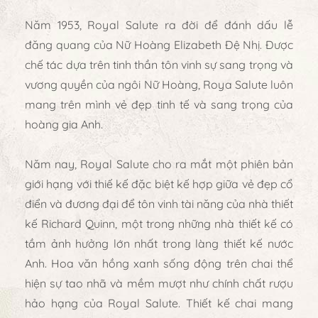
Năm 1953, Royal Salute ra đời để đánh dấu lễ
đăng quang của Nữ Hoàng Elizabeth Đệ Nhị. Được
chế tác dựa trên tinh thần tôn vinh sự sang trọng và
vương quyền của ngôi Nữ Hoàng, Roya Salute luôn
mang trên mình vẻ đẹp tinh tế và sang trọng của
hoàng gia Anh.
Năm nay, Royal Salute cho ra mắt một phiên bản
giới hạng với thiế kế đặc biệt kế hợp giữa vẻ đẹp cổ
điển và đương đại để tôn vinh tài năng của nhà thiết
kế Richard Quinn, một trong những nhà thiết kế có
tầm ảnh hưởng lớn nhất trong làng thiết kế nước
Anh. Hoa văn hồng xanh sống động trên chai thể
hiện sự tao nhã và mềm mượt như chính chất rượu
hảo hạng của Royal Salute. Thiết kế chai mang