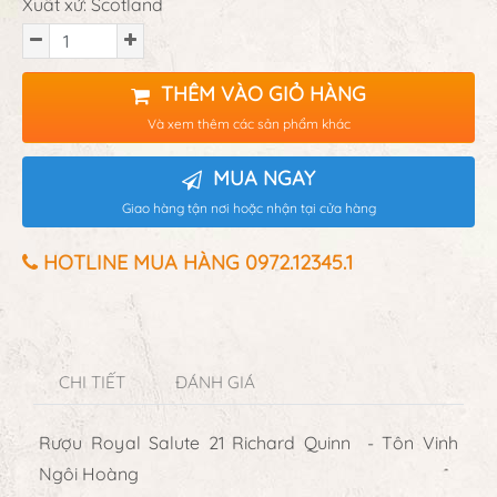
Xuất xứ: Scotland
THÊM VÀO GIỎ HÀNG
Và xem thêm các sản phẩm khác
MUA NGAY
Giao hàng tận nơi hoặc nhận tại cửa hàng
HOTLINE MUA HÀNG 0972.12345.1
CHI TIẾT
ĐÁNH GIÁ
Rượu Royal Salute 21 Richard Quinn - Tôn Vinh
Ngôi Hoàng