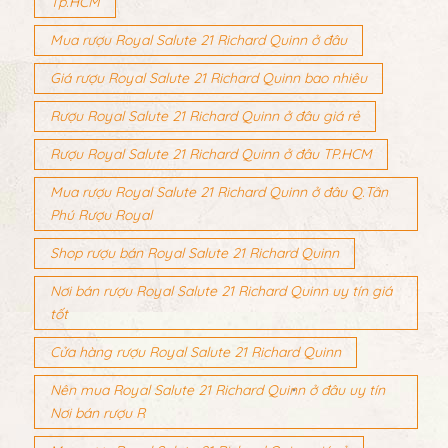
Tp.HCM
Mua rượu Royal Salute 21 Richard Quinn ở đâu
Giá rượu Royal Salute 21 Richard Quinn bao nhiêu
Rượu Royal Salute 21 Richard Quinn ở đâu giá rẻ
Rượu Royal Salute 21 Richard Quinn ở đâu TP.HCM
Mua rượu Royal Salute 21 Richard Quinn ở đâu Q.Tân
Phú Rượu Royal
Shop rượu bán Royal Salute 21 Richard Quinn
Nơi bán rượu Royal Salute 21 Richard Quinn uy tín giá
tốt
Cửa hàng rượu Royal Salute 21 Richard Quinn
Nên mua Royal Salute 21 Richard Quinn ở đâu uy tín
Nơi bán rượu R