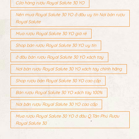
Cửa hàng rượu Royal Salute 30 YO
Nên mua Royal Salute 30 YO ở đâu uy tín Nơi bán rượu
Royal Salute
Mua rượu Royal Salute 30 YO giá rẻ
Shop bán rượu Royal Salute 30 YO uy tín
ở đâu bán rượu Royal Salute 30 YO xách tay
Nơi bán rượu Royal Salute 30 YO xách tay chính hãng
Shop rượu bán Royal Salute 30 YO cao cấp
Bán rượu Royal Salute 30 YO xách tay 100%
Nơi bán rượu Royal Salute 30 YO cao cấp
Mua rượu Royal Salute 30 YO ở đâu Q.Tân Phú Rượu
Royal Salute 30