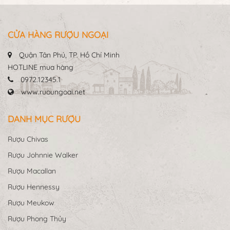
CỬA HÀNG RƯỢU NGOẠI
Quận Tân Phú, TP. Hồ Chí Minh
HOTLINE mua hàng
0972.12345.1
www.ruoungoai.net
DANH MỤC RƯỢU
Rượu Chivas
Rượu Johnnie Walker
Rượu Macallan
Rượu Hennessy
Rượu Meukow
Rượu Phong Thủy