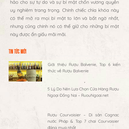
hảo cho sự tự do và sự bí mật chốn vương quyền
uy nghiêm trang trọng. Chính chiếc chìa khóa này
có thể mở ra mọi bí mật to lớn và bất ngờ nhất,
nhưng cũng chính nó có thể giữ cho những bí mật
này được ẩn giấu mãi mãi.
TIN TỨC MỚI
Giới thiệu Rượu Balvenie, Top 6 kiến
thức về Rượu Balvenie
5 Lý Do Nên Lựa Chọn Cửa Hàng Rượu
Ngoại Đồng Nai – RuouNgoai.net
Rượu Courvoisier – Di sản Cognac
nước Pháp & Top 7 chai Courvoisier
đáng mua nhất