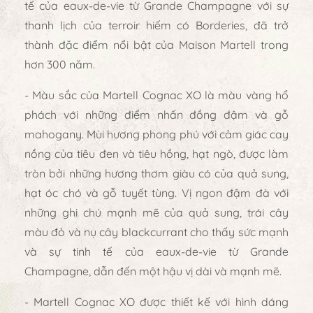
tế của eaux-de-vie từ Grande Champagne với sự
thanh lịch của terroir hiếm có Borderies, đã trở
thành đặc điểm nổi bật của Maison Martell trong
hơn 300 năm.
- Màu sắc của Martell Cognac XO là màu vàng hổ
phách với những điểm nhấn đồng đậm và gỗ
mahogany. Mùi hương phong phú với cảm giác cay
nồng của tiêu đen và tiêu hồng, hạt ngò, được làm
tròn bởi những hương thơm giàu có của quả sung,
hạt óc chó và gỗ tuyết tùng. Vị ngon đậm đà với
những ghi chú mạnh mẽ của quả sung, trái cây
màu đỏ và nụ cây blackcurrant cho thấy sức mạnh
và sự tinh tế của eaux-de-vie từ Grande
Champagne, dẫn đến một hậu vị dài và mạnh mẽ.
- Martell Cognac XO được thiết kế với hình dáng