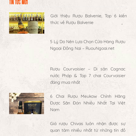
TIN TỨC MỚI
Giới thiệu Rượu Balvenie, Top 6 kiến
thức về Rượu Balvenie
5 Lý Do Nên Lựa Chọn Cửa Hàng Rượu
Ngoại Đồng Nai – RuouNgoai.net
Rượu Courvoisier – Di sản Cognac
nước Pháp & Top 7 chai Courvoisier
đáng mua nhất
6 Chai Rượu Meukow Chính Hãng
Được Săn Đón Nhiều Nhất Tại Việt
Nam
Giá rượu Chivas luôn nhận được sự
quan tâm nhiều nhất từ những tín đồ