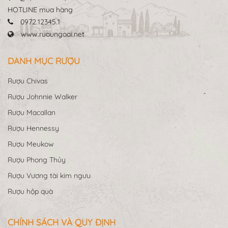
HOTLINE mua hàng
0972.12345.1
www.ruoungoai.net
DANH MỤC RƯỢU
Rượu Chivas
Rượu Johnnie Walker
Rượu Macallan
Rượu Hennessy
Rượu Meukow
Rượu Phong Thủy
Rượu Vương tài kim ngưu
Rượu hộp quà
CHÍNH SÁCH VÀ QUY ĐỊNH