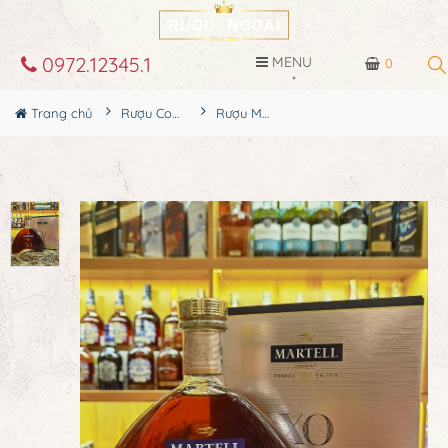
0972.12345.1
MENU
0
Trang chủ
Rượu Cognac
Rượu Martell Cognac XO 1L