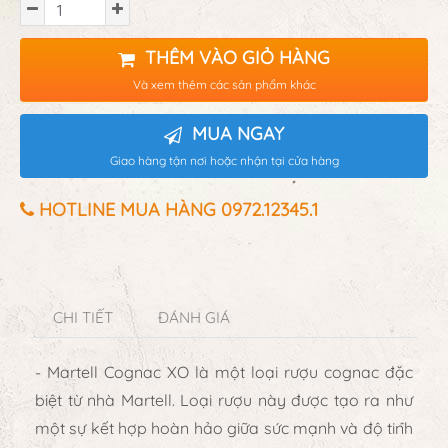
THÊM VÀO GIỎ HÀNG
Và xem thêm các sản phẩm khác
MUA NGAY
Giao hàng tận nơi hoặc nhận tại cửa hàng
HOTLINE MUA HÀNG 0972.12345.1
CHI TIẾT
ĐÁNH GIÁ
- Martell Cognac XO là một loại rượu cognac đặc
biệt từ nhà Martell. Loại rượu này được tạo ra như
một sự kết hợp hoàn hảo giữa sức mạnh và độ tinh