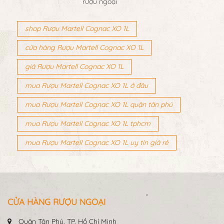
rượu ngoại
shop Rượu Martell Cognac XO 1L
cửa hàng Rượu Martell Cognac XO 1L
giá Rượu Martell Cognac XO 1L
mua Rượu Martell Cognac XO 1L ở đâu
mua Rượu Martell Cognac XO 1L quận tân phú
mua Rượu Martell Cognac XO 1L tphcm
mua Rượu Martell Cognac XO 1L uy tín giá rẻ
CỬA HÀNG RƯỢU NGOẠI
Quận Tân Phú, TP. Hồ Chí Minh