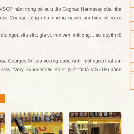
y VSOP nằm trong bộ sưu tập Cognac Hennessy của nhà
 rượu Cognac cũng như những người am hiểu về rượu
u ngọt, sâu sắc, gia vị, trọn vẹn, mật ong… sự quyến rũ
ua Georges IV của vương quốc Anh, một người rất am
ssy "Very Superior Old Pale" (viết tắt là V.S.O.P) dành