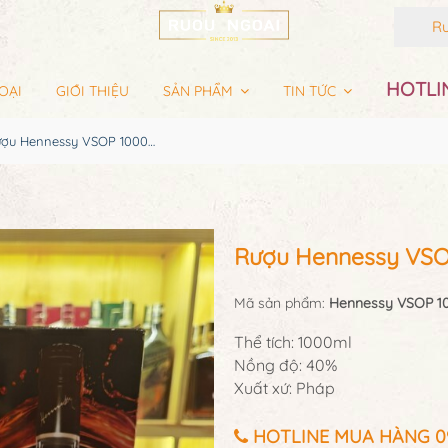
Rượu
HOTLIN
OẠI
GIỚI THIỆU
SẢN PHẨM
TIN TỨC
Rượu Hennessy VSOP 1000ml
Rượu Hennessy VSO
Mã sản phẩm:
Hennessy VSOP 1
Thể tích: 1000ml
Nồng độ: 40%
Xuất xứ: Pháp
HOTLINE MUA HÀNG 097