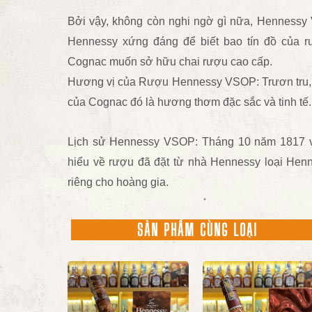
Bởi vậy, không còn nghi ngờ gì nữa, Henness
Hennessy xứng đáng để biết bao tín đồ của
Cognac muốn sở hữu chai rượu cao cấp.
Hương vị của Rượu Hennessy VSOP: Trươn tru, dị
của Cognac đó là hương thơm đặc sắc và tinh tế.
Lịch sử Hennessy VSOP: Tháng 10 năm 1817 v
hiểu về rượu đã đặt từ nhà Hennessy loại Henne
riêng cho hoàng gia.
SẢN PHẨM CÙNG LOẠI