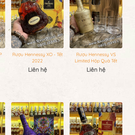
P
Rượu Hennessy XO - Tết
Rượu Hennessy VS
2022
Limited Hộp Quà Tết
Liên hệ
Liên hệ