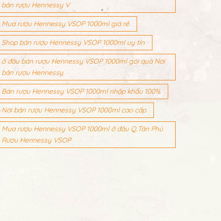
bán rượu Hennessy V
Mua rượu Hennessy VSOP 1000ml giá rẻ
Shop bán rượu Hennessy VSOP 1000ml uy tín
ở đâu bán rượu Hennessy VSOP 1000ml gói quà Nơi
bán rượu Hennessy
Bán rượu Hennessy VSOP 1000ml nhập khẩu 100%
Nơi bán rượu Hennessy VSOP 1000ml cao cấp
Mua rượu Hennessy VSOP 1000ml ở đâu Q.Tân Phú
Rượu Hennessy VSOP