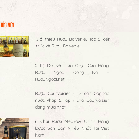
 TỨC MỚI
Giới thiệu Rượu Balvenie, Top 6 kiến
thức về Rượu Balvenie
5 Lý Do Nên Lựa Chọn Cửa Hàng
Rượu Ngoại Đồng Nai –
RuouNgoai.net
Rượu Courvoisier – Di sản Cognac
nước Pháp & Top 7 chai Courvoisier
đáng mua nhất
6 Chai Rượu Meukow Chính Hãng
Được Săn Đón Nhiều Nhất Tại Việt
Nam