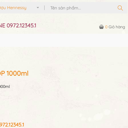
 Hennessy
E 0972.12345.1
0
Giỏ hàng
P 1000ml
000ml
2.12345.1