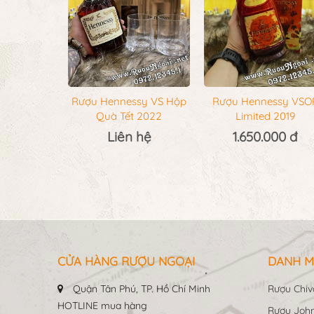
Rượu Hennessy VS Hộp
Rượu Hennessy VSO
Quà Tết 2022
Limited 2019
Liên hệ
1.650.000 đ
CỬA HÀNG RƯỢU NGOẠI
DANH M
Quận Tân Phú, TP. Hồ Chí Minh
Rượu Chiv
HOTLINE mua hàng
Rượu John