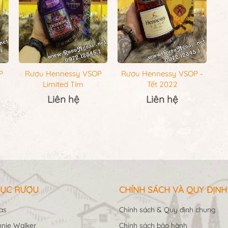
P
Rượu Hennessy VSOP
Rượu Hennessy VSOP -
Limited Tím
Tết 2022
Liên hệ
Liên hệ
ỤC RƯỢU
CHÍNH SÁCH VÀ QUY ĐỊNH
as
Chính sách & Quy định chung
nie Walker
Chính sách bảo hành