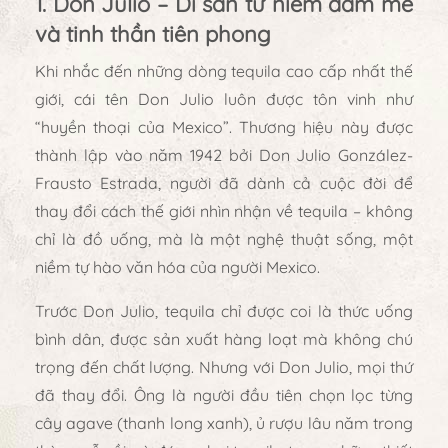
1. Don Julio – Di sản từ niềm đam mê
và tinh thần tiên phong
Khi nhắc đến những dòng tequila cao cấp nhất thế
giới, cái tên
Don Julio
luôn được tôn vinh như
“huyền thoại của Mexico”
. Thương hiệu này được
thành lập vào năm
1942
bởi
Don Julio González-
Frausto Estrada
, người đã dành cả cuộc đời để
thay đổi cách thế giới nhìn nhận về tequila – không
chỉ là đồ uống, mà là
một nghệ thuật sống, một
niềm tự hào văn hóa của người Mexico
.
Trước Don Julio, tequila chỉ được coi là thức uống
bình dân, được sản xuất hàng loạt mà không chú
trọng đến chất lượng. Nhưng với Don Julio, mọi thứ
đã thay đổi. Ông là người đầu tiên
chọn lọc từng
cây agave (thanh long xanh)
,
ủ rượu lâu năm trong