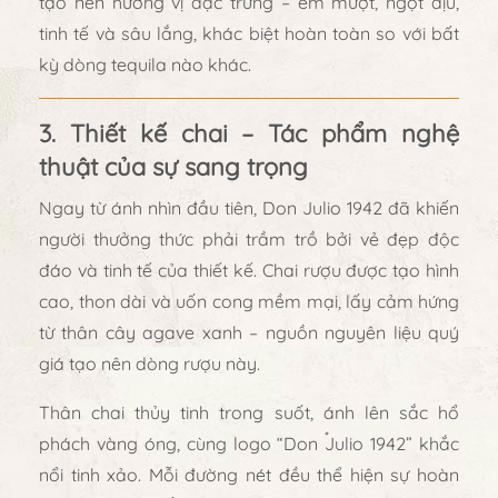
tạo nên hương vị đặc trưng –
êm mượt, ngọt dịu,
tinh tế và sâu lắng
, khác biệt hoàn toàn so với bất
kỳ dòng tequila nào khác.
3. Thiết kế chai – Tác phẩm nghệ
thuật của sự sang trọng
Ngay từ ánh nhìn đầu tiên, Don Julio 1942 đã khiến
người thưởng thức phải trầm trồ bởi
vẻ đẹp độc
đáo và tinh tế của thiết kế
. Chai rượu được tạo hình
cao, thon dài và uốn cong mềm mại
, lấy cảm hứng
từ
thân cây agave xanh
– nguồn nguyên liệu quý
giá tạo nên dòng rượu này.
Thân chai thủy tinh trong suốt, ánh lên sắc
hổ
phách vàng óng
, cùng logo “Don Julio 1942” khắc
nổi tinh xảo. Mỗi đường nét đều thể hiện
sự hoàn