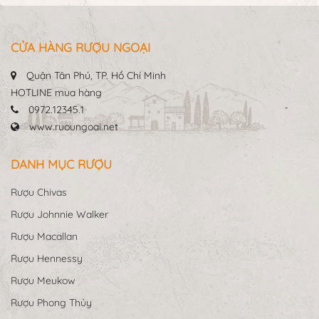
CỬA HÀNG RƯỢU NGOẠI
Quận Tân Phú, TP. Hồ Chí Minh
HOTLINE mua hàng
0972.12345.1
www.ruoungoai.net
DANH MỤC RƯỢU
Rượu Chivas
Rượu Johnnie Walker
Rượu Macallan
Rượu Hennessy
Rượu Meukow
Rượu Phong Thủy