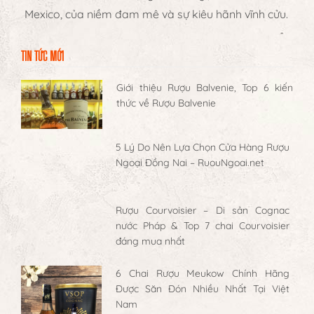
Mexico, của niềm đam mê và sự kiêu hãnh vĩnh cửu.
TIN TỨC MỚI
Giới thiệu Rượu Balvenie, Top 6 kiến
thức về Rượu Balvenie
5 Lý Do Nên Lựa Chọn Cửa Hàng Rượu
Ngoại Đồng Nai – RuouNgoai.net
Rượu Courvoisier – Di sản Cognac
nước Pháp & Top 7 chai Courvoisier
đáng mua nhất
6 Chai Rượu Meukow Chính Hãng
Được Săn Đón Nhiều Nhất Tại Việt
Nam