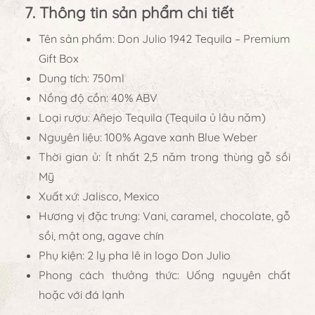
7. Thông tin sản phẩm chi tiết
Tên sản phẩm:
Don Julio 1942 Tequila – Premium
Gift Box
Dung tích:
750ml
Nồng độ cồn:
40% ABV
Loại rượu:
Añejo Tequila (Tequila ủ lâu năm)
Nguyên liệu:
100% Agave xanh Blue Weber
Thời gian ủ:
Ít nhất 2,5 năm trong thùng gỗ sồi
Mỹ
Xuất xứ:
Jalisco, Mexico
Hương vị đặc trưng:
Vani, caramel, chocolate, gỗ
sồi, mật ong, agave chín
Phụ kiện:
2 ly pha lê in logo Don Julio
Phong cách thưởng thức:
Uống nguyên chất
hoặc với đá lạnh