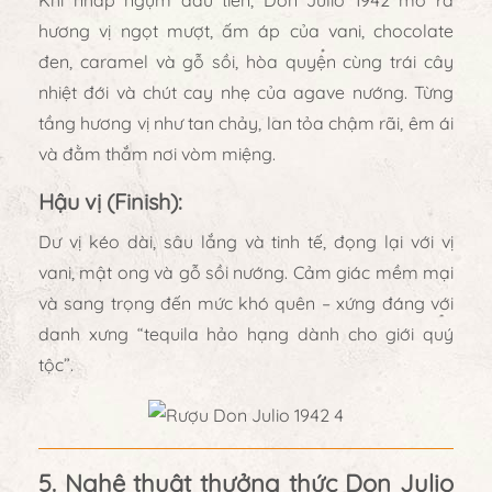
hương vị
ngọt mượt, ấm áp của vani, chocolate
đen, caramel và gỗ sồi
, hòa quyện cùng
trái cây
nhiệt đới và chút cay nhẹ của agave nướng
. Từng
tầng hương vị như tan chảy, lan tỏa chậm rãi, êm ái
và đằm thắm nơi vòm miệng.
Hậu vị (Finish):
Dư vị kéo dài, sâu lắng và tinh tế, đọng lại với
vị
vani, mật ong và gỗ sồi nướng
. Cảm giác mềm mại
và sang trọng đến mức khó quên – xứng đáng với
danh xưng “tequila hảo hạng dành cho giới quý
tộc”.
5. Nghệ thuật thưởng thức Don Julio