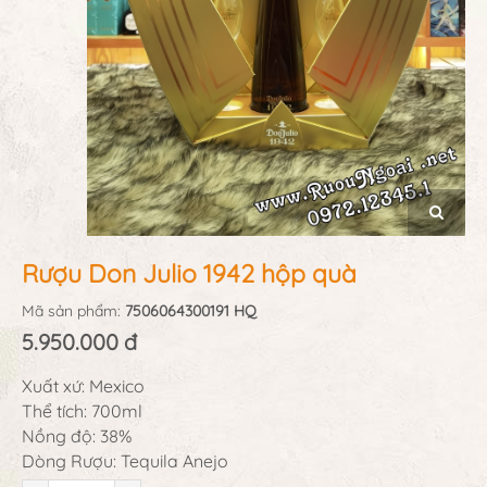
Rượu Don Julio 1942 hộp quà
Mã sản phẩm:
7506064300191 HQ
5.950.000 đ
Xuất xứ: Mexico
Thể tích: 700ml
Nồng độ: 38%
Dòng Rượu: Tequila Anejo