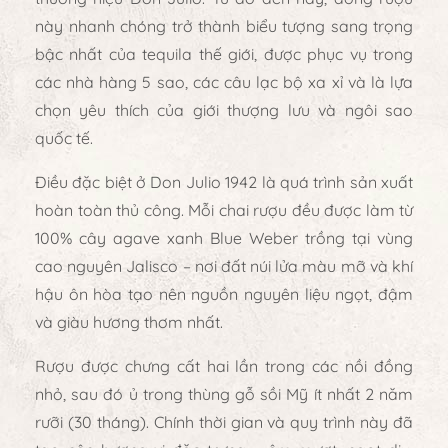
này nhanh chóng trở thành
biểu tượng sang trọng
bậc nhất của tequila thế giới
, được phục vụ trong
các nhà hàng 5 sao, các câu lạc bộ xa xỉ và là lựa
chọn yêu thích của giới thượng lưu và ngôi sao
quốc tế.
Điều đặc biệt ở Don Julio 1942 là quá trình
sản xuất
hoàn toàn thủ công
. Mỗi chai rượu đều được làm từ
100% cây agave xanh Blue Weber
trồng tại vùng
cao nguyên Jalisco – nơi đất núi lửa màu mỡ và khí
hậu ôn hòa tạo nên nguồn nguyên liệu ngọt, đậm
và giàu hương thơm nhất.
Rượu được
chưng cất hai lần trong các nồi đồng
nhỏ
, sau đó
ủ trong thùng gỗ sồi Mỹ ít nhất 2 năm
rưỡi (30 tháng)
. Chính thời gian và quy trình này đã