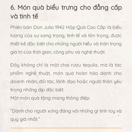
6. Món quà biểu trưng cho đẳng cấp
và tinh tế
Phiên bản
Don Julio 1942 Hộp Quà Cao Cấp
là
biểu
tượng của sự sang trọng, tinh tế và tôn trọng
, được
thiết kế đặc biệt cho những người hiểu và trân trọng
giá trị của thời gian, công phu và nghệ thuật.
Đây không chỉ là một chai rượu tequila, mà là
tác
phẩm nghệ thuật
, món quà hoàn hảo dành cho
doanh nhân, đối tác, lãnh đạo hoặc người thân yêu
trong những dịp đặc biệt
.
Một món quà tặng mang thông điệp:
“Dành cho người xứng đáng với những gì tinh túy và
quý giá nhất.”