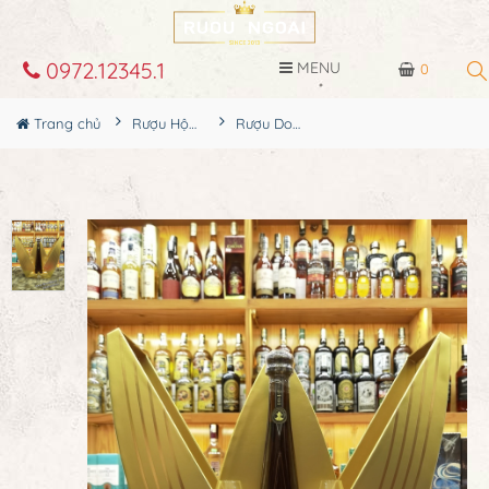
0972.12345.1
MENU
0
Trang chủ
Rượu Hộp Quà
Rượu Don Julio 1942 hộp quà