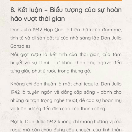
8. Kết luận – Biểu tượng của sự hoàn
hảo vượt thời gian
Don Julio 1942 Hộp Quà
là hiện thân của
đam mê,
tinh tế và di sản bất tử
của nhà sáng lập Don Julio
González.
Mỗi giọt rượu là kết tinh của thời gian, của tâm
huyết và sự tỉ mỉ – từ khâu chọn cây agave đến
từng giây phút ủ rượu trong thùng gỗ.
Không chỉ đơn thuần là một chai tequila,
Don Julio
1942
là
tuyên ngôn về đẳng cấp sống
– dành cho
những ai trân trọng nghệ thuật, đề cao sự hoàn mỹ
và luôn hướng đến đỉnh cao của thành công.
Một ly Don Julio 1942 không chỉ mang hương vị của
rượu, mà còn chứa đựng
câu chuyện của tinh thần