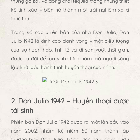
thùng gỗ sồi
, và đóng chai tequila trong những thiết
kế tinh xảo – biến nó thành một trải nghiệm xa xỉ
thực thụ.
Trong số các phiên bản của nhà Don Julio,
Don
Julio 1942
là đỉnh cao danh vọng –
một biểu tượng
của sự hoàn hảo, tinh tế và di sản vượt thời gian
,
được ra đời để tôn vinh chính năm mà người sáng
lập khởi đầu hành trình huyền thoại của mình.
2. Don Julio 1942 – Huyền thoại được
tái sinh
Phiên bản
Don Julio 1942
được ra mắt lần đầu vào
năm 2002, nhằm kỷ niệm
60 năm thành lập
thương hiệu Don Julio
. Từ đó đến nay, dòng rượu