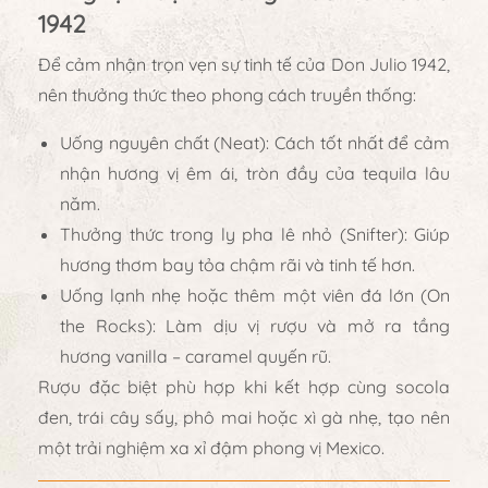
1942
Để cảm nhận trọn vẹn sự tinh tế của Don Julio 1942,
nên thưởng thức theo phong cách truyền thống:
Uống nguyên chất (Neat):
Cách tốt nhất để cảm
nhận hương vị êm ái, tròn đầy của tequila lâu
năm.
Thưởng thức trong ly pha lê nhỏ (Snifter):
Giúp
hương thơm bay tỏa chậm rãi và tinh tế hơn.
Uống lạnh nhẹ hoặc thêm một viên đá lớn (On
the Rocks):
Làm dịu vị rượu và mở ra tầng
hương vanilla – caramel quyến rũ.
Rượu đặc biệt phù hợp khi kết hợp cùng
socola
đen, trái cây sấy, phô mai hoặc xì gà nhẹ
, tạo nên
một trải nghiệm xa xỉ đậm phong vị Mexico.