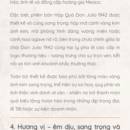
hảo, tinh tế và đẳng cấp hoàng gia Mexico
.
Đặc biệt, phiên bản
Hộp Quà Don Julio 1942
được
thiết kế vô cùng sang trọng: hộp mở cánh vàng kim
ánh kim, mô phỏng hình dáng
vương miện hoặc
cánh hoa agave nở rộ
, bên trong chứa
chính giữa là
chai Don Julio 1942
cùng
hai ly pha lê cao cấp in
logo thương hiệu
– tượng trưng cho
sự trọn vẹn, kết
nối và tôn vinh khoảnh khắc thưởng thức
.
Toàn bộ thiết kế được bao phủ bởi tông màu vàng
ánh kim sang trọng, thể hiện
sự xa hoa, quý phái và
tinh thần vinh danh di sản
– khiến nó trở thành
món
quà biếu tặng hoàn hảo trong những dịp trọng đại,
lễ Tết hoặc sự kiện doanh nhân.
4. Hương vị – êm dịu, sang trọng và