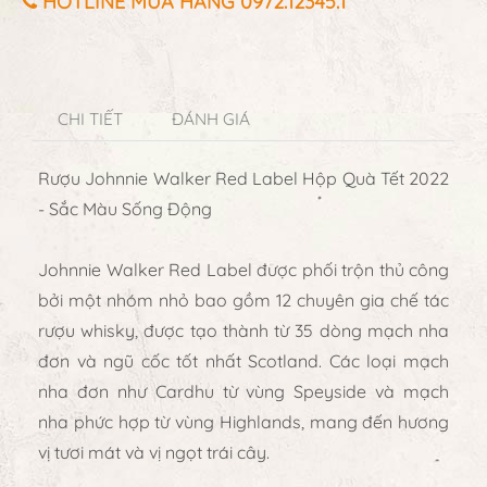
HOTLINE MUA HÀNG 0972.12345.1
CHI TIẾT
ĐÁNH GIÁ
Rượu Johnnie Walker Red Label Hộp Quà Tết 2022
- Sắc Màu Sống Động
Johnnie Walker Red Label được phối trộn thủ công
bởi một nhóm nhỏ bao gồm 12 chuyên gia chế tác
rượu whisky, được tạo thành từ 35 dòng mạch nha
đơn và ngũ cốc tốt nhất Scotland. Các loại mạch
nha đơn như Cardhu từ vùng Speyside và mạch
nha phức hợp từ vùng Highlands, mang đến hương
vị tươi mát và vị ngọt trái cây.