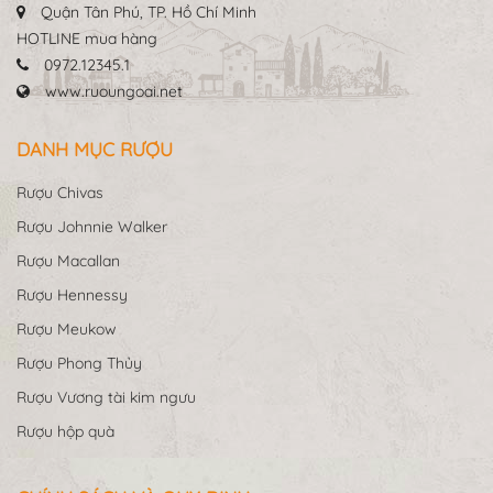
Quận Tân Phú, TP. Hồ Chí Minh
HOTLINE mua hàng
0972.12345.1
www.ruoungoai.net
DANH MỤC RƯỢU
Rượu Chivas
Rượu Johnnie Walker
Rượu Macallan
Rượu Hennessy
Rượu Meukow
Rượu Phong Thủy
Rượu Vương tài kim ngưu
Rượu hộp quà