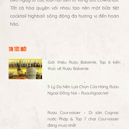
Tất cả hòa quyện với nhau tạo nên một bữa tiệt
cocktail highball sống động đa hương vị đến hoàn
hảo.
TIN TỨC MỚI
Giới thiệu Rượu Balvenie, Top 6 kiến
thức về Rượu Balvenie
5 Lý Do Nên Lựa Chọn Cửa Hàng Rượu
Ngoại Đồng Nai – RuouNgoai.net
Rượu Courvoisier – Di sản Cognac
nước Pháp & Top 7 chai Courvoisier
đáng mua nhất