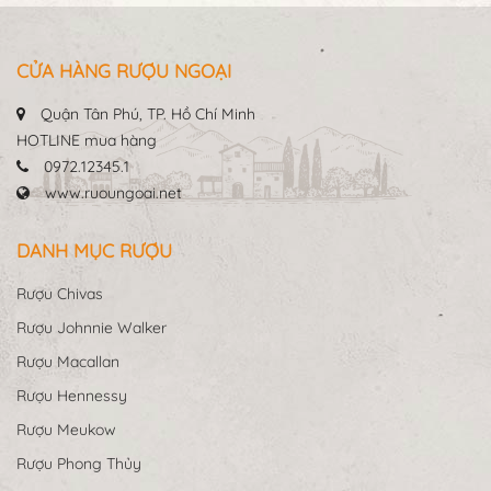
CỬA HÀNG RƯỢU NGOẠI
Quận Tân Phú, TP. Hồ Chí Minh
HOTLINE mua hàng
0972.12345.1
www.ruoungoai.net
DANH MỤC RƯỢU
Rượu Chivas
Rượu Johnnie Walker
Rượu Macallan
Rượu Hennessy
Rượu Meukow
Rượu Phong Thủy