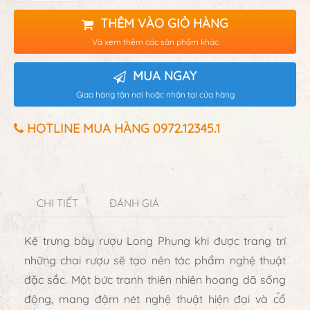
THÊM VÀO GIỎ HÀNG
Và xem thêm các sản phẩm khác
MUA NGAY
Giao hàng tận nơi hoặc nhận tại cửa hàng
HOTLINE MUA HÀNG 0972.12345.1
CHI TIẾT
ĐÁNH GIÁ
Kệ trưng bày rượu
Long Phụng khi được trang trí
những chai rượu sẽ tạo nên tác phẩm nghệ thuật
đặc sắc. Một bức tranh thiên nhiên hoang dã sống
động, mang đậm nét nghệ thuật hiện đại và cổ