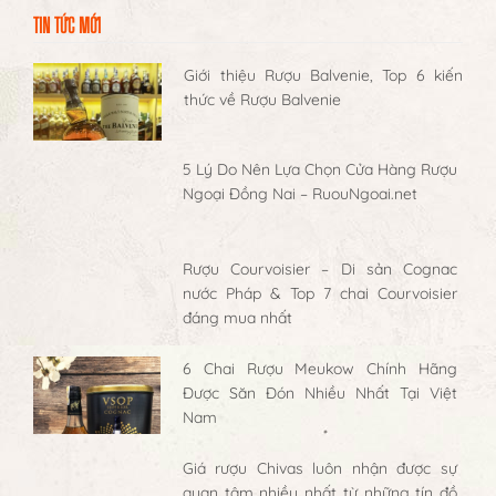
TIN TỨC MỚI
Giới thiệu Rượu Balvenie, Top 6 kiến
thức về Rượu Balvenie
5 Lý Do Nên Lựa Chọn Cửa Hàng Rượu
Ngoại Đồng Nai – RuouNgoai.net
Rượu Courvoisier – Di sản Cognac
nước Pháp & Top 7 chai Courvoisier
đáng mua nhất
6 Chai Rượu Meukow Chính Hãng
Được Săn Đón Nhiều Nhất Tại Việt
Nam
Giá rượu Chivas luôn nhận được sự
quan tâm nhiều nhất từ những tín đồ