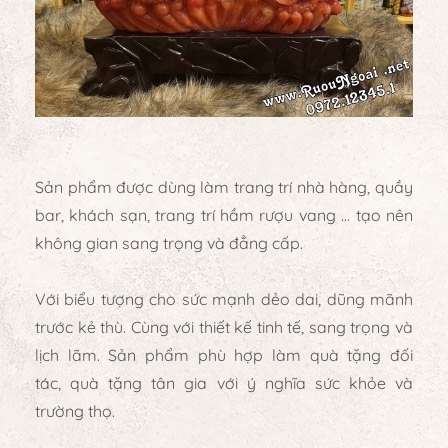
Sản phẩm được dùng làm trang trí nhà hàng, quầy
bar, khách sạn,
trang trí hầm rượu vang
… tạo nên
không gian sang trọng và đẳng cấp.
Với biểu tượng cho sức mạnh dẻo dai, dũng mãnh
trước kẻ thù. Cùng với thiết kế tinh tế, sang trọng và
lịch lãm. Sản phẩm phù hợp làm
quà tặng đối
tác, quà tặng tân gia
với ý nghĩa sức khỏe và
trường thọ.