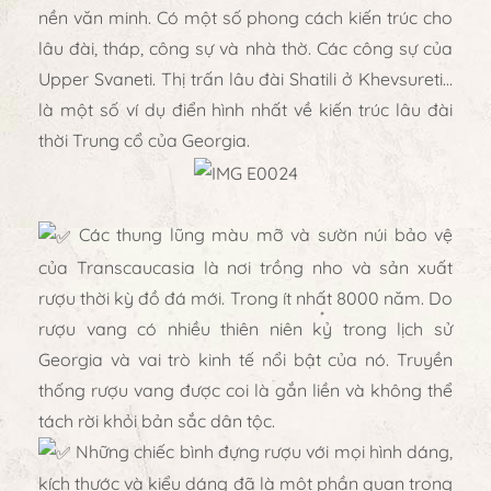
nền văn minh. Có một số phong cách kiến trúc cho
lâu đài, tháp, công sự và nhà thờ. Các công sự của
Upper Svaneti. Thị trấn lâu đài Shatili ở Khevsureti…
là một số ví dụ điển hình nhất về kiến trúc lâu đài
thời Trung cổ của Georgia.
Các thung lũng màu mỡ và sườn núi bảo vệ
của Transcaucasia là nơi trồng nho và sản xuất
rượu thời kỳ đồ đá mới. Trong ít nhất 8000 năm. Do
rượu vang có nhiều thiên niên kỷ trong lịch sử
Georgia và vai trò kinh tế nổi bật của nó. Truyền
thống rượu vang được coi là gắn liền và không thể
tách rời khỏi bản sắc dân tộc.
Những chiếc bình đựng rượu với mọi hình dáng,
kích thước và kiểu dáng đã là một phần quan trọng