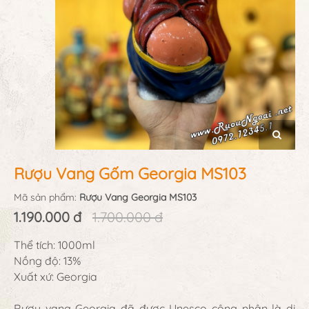
Rượu Vang Gốm Georgia MS103
Mã sản phẩm:
Rượu Vang Georgia MS103
1.190.000 đ
1.700.000 đ
Thể tích: 1000ml
Nồng độ: 13%
Xuất xứ: Georgia
Rượu vang Georgia đã được Unesco công nhận là di