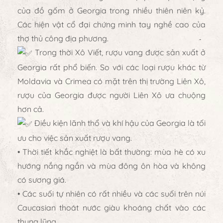
của đồ gốm ở Georgia trong nhiều thiên niên kỷ.
Các hiện vật cổ đại chứng minh tay nghề cao của
thợ thủ công địa phương.
Trong thời Xô Viết, rượu vang được sản xuất ở
Georgia rất phổ biến. So với các loại rượu khác từ
Moldavia và Crimea có mặt trên thị trường Liên Xô,
rượu của Georgia được người Liên Xô ưa chuộng
hơn cả.
Điều kiện lãnh thổ và khí hậu của Georgia là tối
ưu cho việc sản xuất rượu vang.
• Thời tiết khắc nghiệt là bất thường: mùa hè có xu
hướng nắng ngắn và mùa đông ôn hòa và không
có sương giá.
• Các suối tự nhiên có rất nhiều và các suối trên núi
Caucasian thoát nước giàu khoáng chất vào các
thung lũng.