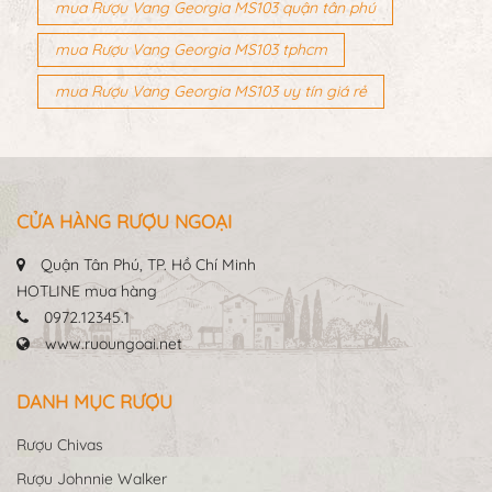
mua Rượu Vang Georgia MS103 quận tân phú
mua Rượu Vang Georgia MS103 tphcm
mua Rượu Vang Georgia MS103 uy tín giá rẻ
CỬA HÀNG RƯỢU NGOẠI
Quận Tân Phú, TP. Hồ Chí Minh
HOTLINE mua hàng
0972.12345.1
www.ruoungoai.net
DANH MỤC RƯỢU
Rượu Chivas
Rượu Johnnie Walker