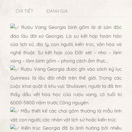
CHI TIẾT
ĐÁNH GIÁ
Rượu Vang Georgia bình gốm là di sản độc
đáo lâu đời xứ Georgia. Là sự kết hợp hoàn hảo
của lịch sử, địa lý, con người, kiến trúc, văn hóa và
nghệ thuật. Sự kết hợp của Đất sét – nho – làm
vang – làm bình gốm – phong cách ẩm thực…
Rượu Vang Georgia được ghi vào sách kỷ lục
Guinness là lâu đời nhất trên thế giới. Trong các
cuộc khai quật ở khu vực Shulaveri, người ta đã tìm
thấy dấu vết hóa học của rượu vang, có tuổi từ
6000-5800 năm trước Công nguyên.
Mẫu thiết kế các chai gốm thường là mẫu linh
vật, con người, các nhân vật lịch sử hoặc kiến trúc.
Kiến trúc Georgia đã bị ảnh hưởng bởi nhiều