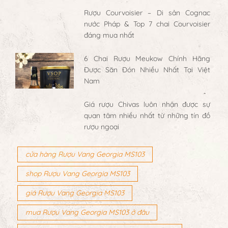
Rượu Courvoisier – Di sản Cognac
nước Pháp & Top 7 chai Courvoisier
đáng mua nhất
6 Chai Rượu Meukow Chính Hãng
Được Săn Đón Nhiều Nhất Tại Việt
Nam
Giá rượu Chivas luôn nhận được sự
quan tâm nhiều nhất từ những tín đồ
rượu ngoại
cửa hàng Rượu Vang Georgia MS103
shop Rượu Vang Georgia MS103
giá Rượu Vang Georgia MS103
mua Rượu Vang Georgia MS103 ở đâu