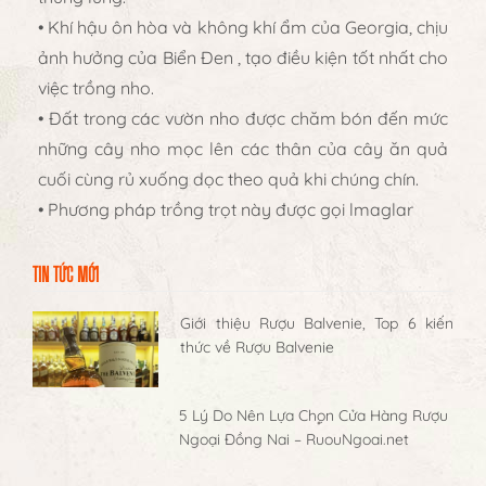
• Khí hậu ôn hòa và không khí ẩm của Georgia, chịu
ảnh hưởng của Biển Đen , tạo điều kiện tốt nhất cho
việc trồng nho.
• Đất trong các vườn nho được chăm bón đến mức
những cây nho mọc lên các thân của cây ăn quả
cuối cùng rủ xuống dọc theo quả khi chúng chín.
• Phương pháp trồng trọt này được gọi lmaglar
TIN TỨC MỚI
Giới thiệu Rượu Balvenie, Top 6 kiến
thức về Rượu Balvenie
5 Lý Do Nên Lựa Chọn Cửa Hàng Rượu
Ngoại Đồng Nai – RuouNgoai.net