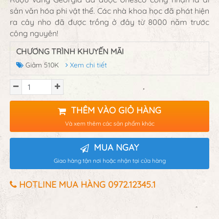
sản văn hóa phi vật thể. Các nhà khoa học đã phát hiện
ra cây nho đã được trồng ở đây từ 8000 năm trước
công nguyên!
CHƯƠNG TRÌNH KHUYẾN MÃI
Giảm 510K
Xem chi tiết
THÊM VÀO GIỎ HÀNG
Và xem thêm các sản phẩm khác
MUA NGAY
Giao hàng tận nơi hoặc nhận tại cửa hàng
HOTLINE MUA HÀNG 0972.12345.1