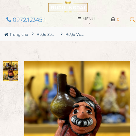
0972.12345.1
MENU
0
Trang chủ
Rượu Sưu Tầm - Nga
Rượu Vang Gốm Georgia MS103