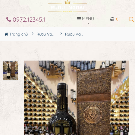
0972.12345.1
MENU
0
Trang chủ
Rượu Vang Hộp Quà
Rượu Vang Italia Blu Onice Irpianico Hộp Quà Da