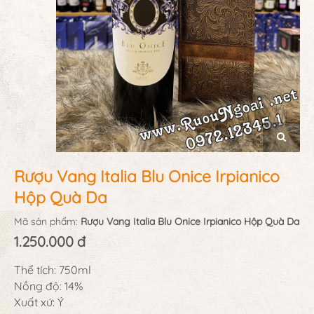
Rượu Vang Italia Blu Onice Irpianico
Hộp Quà Da
Mã sản phẩm:
Rượu Vang Italia Blu Onice Irpianico Hộp Quà Da
1.250.000 đ
Thể tích: 750ml
Nồng độ: 14%
Xuất xứ: Ý