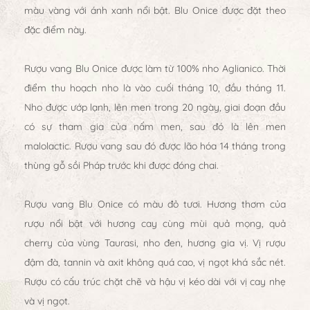
màu vàng với ánh xanh nổi bật. Blu Onice được đặt theo
đặc điểm này.
Rượu vang Blu Onice được làm từ 100% nho Aglianico. Thời
điểm thu hoạch nho là vào cuối tháng 10, đầu tháng 11.
Nho được ướp lạnh, lên men trong 20 ngày, giai đoạn đầu
có sự tham gia của nấm men, sau đó là lên men
malolactic. Rượu vang sau đó được lão hóa 14 tháng trong
thùng gỗ sồi Pháp trước khi được đóng chai.
Rượu vang Blu Onice có màu đỏ tươi. Hương thơm của
rượu nổi bật với hương cay cùng mùi quả mọng, quả
cherry của vùng Taurasi, nho đen, hương gia vị. Vị rượu
đậm đà, tannin và axit không quá cao, vị ngọt khá sắc nét.
Rượu có cấu trúc chặt chẽ và hậu vị kéo dài với vị cay nhẹ
và vị ngọt.