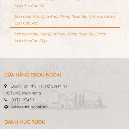
Irpianico Cao Cấ
Bán rượu Hộp Quà Rượu Vang Italia Blu Onice Irpianico
Cao Cấp xác
Nơi bán rượu Hộp Quà Rượu Vang Italia Blu Onice
Irpianico Cao Cấp
CỬA HÀNG RƯỢU NGOẠI
Quận Tân Phú, TP. Hồ Chí Minh
HOTLINE mua hàng
0972.12345.1
www.ruoungoai.net
DANH MỤC RƯỢU