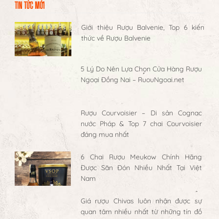
TIN TỨC MỚI
Giới thiệu Rượu Balvenie, Top 6 kiến
thức về Rượu Balvenie
5 Lý Do Nên Lựa Chọn Cửa Hàng Rượu
Ngoại Đồng Nai – RuouNgoai.net
Rượu Courvoisier – Di sản Cognac
nước Pháp & Top 7 chai Courvoisier
đáng mua nhất
6 Chai Rượu Meukow Chính Hãng
Được Săn Đón Nhiều Nhất Tại Việt
Nam
Giá rượu Chivas luôn nhận được sự
quan tâm nhiều nhất từ những tín đồ