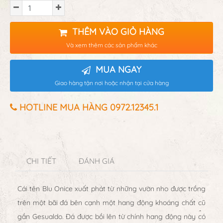
THÊM VÀO GIỎ HÀNG
Và xem thêm các sản phẩm khác
MUA NGAY
Giao hàng tận nơi hoặc nhận tại cửa hàng
HOTLINE MUA HÀNG 0972.12345.1
CHI TIẾT
ĐÁNH GIÁ
Cái tên Blu Onice xuất phát từ những vườn nho được trồng
trên một bãi đá bên cạnh một hang động khoáng chất cũ
gần Gesualdo. Đá được bồi lên từ chính hang động này có