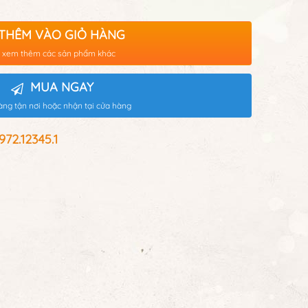
THÊM VÀO GIỎ HÀNG
 xem thêm các sản phẩm khác
MUA NGAY
àng tận nơi hoặc nhận tại cửa hàng
2.12345.1