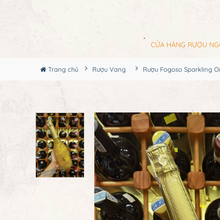
CỬA HÀNG RƯỢU NG
Trang chủ
Rượu Vang
Rượu Fogoso Sparkling O