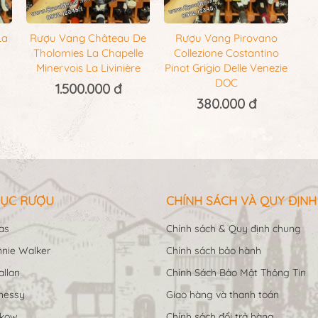
La
Rượu Vang Pirovano
Rượu Vang Château De
Collezione Costantino
Tholomies La Chapelle
Pinot Grigio Delle Venezie
Minervois La Livinière
DOC
1.500.000 đ
380.000 đ
ỤC RƯỢU
CHÍNH SÁCH VÀ QUY ĐỊNH
as
Chính sách & Quy định chung
nie Walker
Chính sách bảo hành
llan
Chính Sách Bảo Mật Thông Tin
nessy
Giao hàng và thanh toán
ukow
Chính sách đổi trả hàng