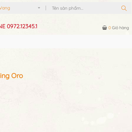
Vang
E 0972.12345.1
0
Giỏ hàng
ing Oro