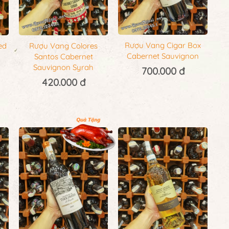
Rượu Vang Cigar Box
ed
Rượu Vang Colores
Cabernet Sauvignon
Santos Cabernet
Sauvignon Syrah
700.000 đ
420.000 đ