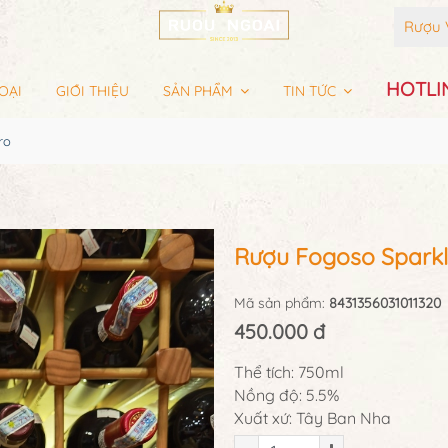
Rượu 
HOTLIN
OẠI
GIỚI THIỆU
SẢN PHẨM
TIN TỨC
ro
Rượu Fogoso Sparkl
Mã sản phẩm:
8431356031011320
450.000 đ
Thể tích: 750ml
Nồng độ: 5.5%
Xuất xứ: Tây Ban Nha