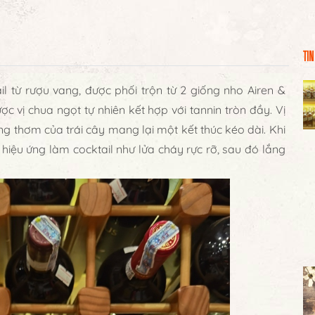
TIN
l từ rượu vang, được phối trộn từ 2 giống nho Airen &
c vị chua ngọt tự nhiên kết hợp với tannin tròn đầy. Vị
 thơm của trái cây mang lại một kết thúc kéo dài. Khi
 hiệu ứng làm cocktail như lửa cháy rực rỡ, sau đó lắng