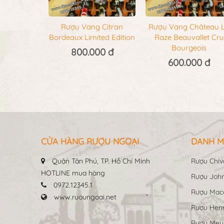
Rượu Vang Citran
Rượu Vang Château 
Bordeaux Limited Edition
Raze Beauvallet Cru
Bourgeois
800.000 đ
600.000 đ
CỬA HÀNG RƯỢU NGOẠI
DANH M
Quận Tân Phú, TP. Hồ Chí Minh
Rượu Chiv
HOTLINE mua hàng
Rượu John
0972.12345.1
Rượu Maca
www.ruoungoai.net
Rượu Hen
Rượu Me