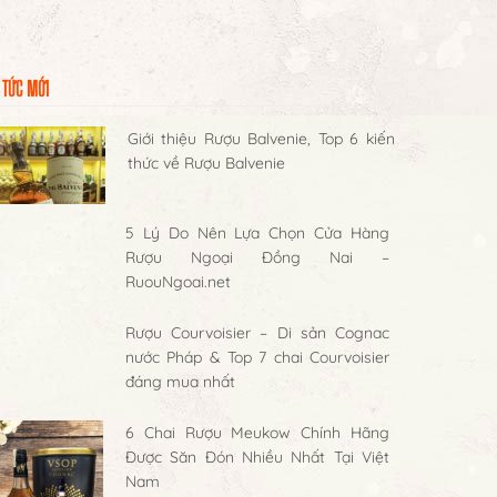
 TỨC MỚI
Giới thiệu Rượu Balvenie, Top 6 kiến
thức về Rượu Balvenie
5 Lý Do Nên Lựa Chọn Cửa Hàng
Rượu Ngoại Đồng Nai –
RuouNgoai.net
Rượu Courvoisier – Di sản Cognac
nước Pháp & Top 7 chai Courvoisier
đáng mua nhất
6 Chai Rượu Meukow Chính Hãng
Được Săn Đón Nhiều Nhất Tại Việt
Nam