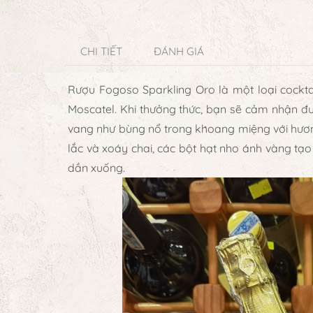
CHI TIẾT
ĐÁNH GIÁ
Rượu Fogoso Sparkling Oro là một loại cocktai
Moscatel. Khi thưởng thức, bạn sẽ cảm nhận đượ
vang như bùng nổ trong khoang miệng với hương
lắc và xoáy chai, các bột hạt nho ánh vàng tạo
dần xuống.