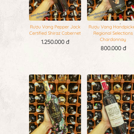
Rượu Vang Pepper Jack
Rượu Vang Handpick
Certified Shiraz Cabernet
Regional Selections
Chardonnay
1.250.000 đ
800.000 đ