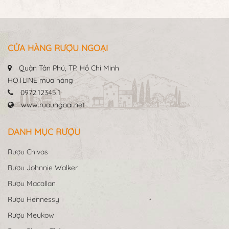
CỬA HÀNG RƯỢU NGOẠI
Quận Tân Phú, TP. Hồ Chí Minh
HOTLINE mua hàng
0972.12345.1
www.ruoungoai.net
DANH MỤC RƯỢU
Rượu Chivas
Rượu Johnnie Walker
Rượu Macallan
Rượu Hennessy
Rượu Meukow