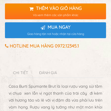
THÊM VÀO GIỎ HÀNG
Và xem thêm các sản phẩm khác
MUA NGAY
Giao hàng tận nơi hoặc nhận tại cửa hàng
HOTLINE MUA HÀNG 0972.12345.1
CHI TIẾT
ĐÁNH GIÁ
Casa Burti Spumante Brut
là loại rượu vang sủi tăm
vị chua xen lẫn vị ngọt thanh của trái cây đi kèm
với hương táo và lê với vị đậm đà vừa phải lưu trên
vòm họng. Rượu vang lý tưởng như một món khai