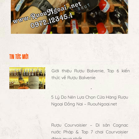
TIN TỨC MỚI
Giới thiệu Rượu Balvenie, Top 6 kiến
thức về Rượu Balvenie
5 Lý Do Nên Lựa Chọn Cửa Hàng Rượu
Ngoại Đồng Nai – RuouNgoai.net
Rượu Courvoisier – Di sản Cognac
nước Pháp & Top 7 chai Courvoisier
đáng mua nhất