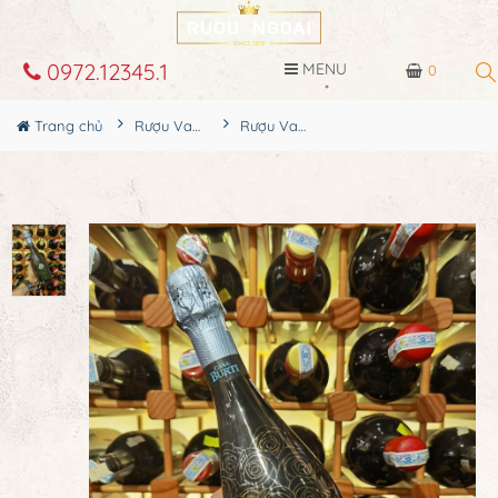
0972.12345.1
MENU
0
Trang chủ
Rượu Vang
Rượu Vang Casa Burti Brut