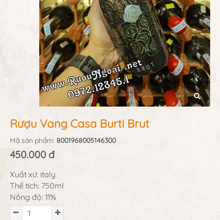
Rượu Vang Casa Burti Brut
Mã sản phẩm:
8001968005146300
450.000 đ
Xuất xứ: italy
Thể tích: 750ml
Nồng độ: 11%