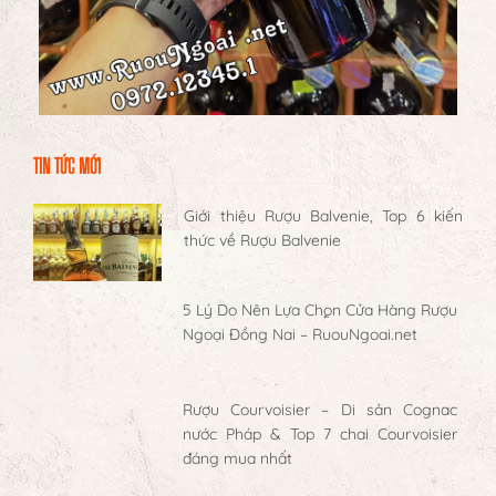
TIN TỨC MỚI
Giới thiệu Rượu Balvenie, Top 6 kiến
thức về Rượu Balvenie
5 Lý Do Nên Lựa Chọn Cửa Hàng Rượu
Ngoại Đồng Nai – RuouNgoai.net
Rượu Courvoisier – Di sản Cognac
nước Pháp & Top 7 chai Courvoisier
đáng mua nhất