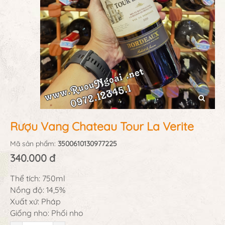
Rượu Vang Chateau Tour La Verite
Mã sản phẩm:
3500610130977225
340.000 đ
Thể tích: 750ml
Nồng độ: 14,5%
Xuất xứ: Pháp
Giống nho: Phối nho