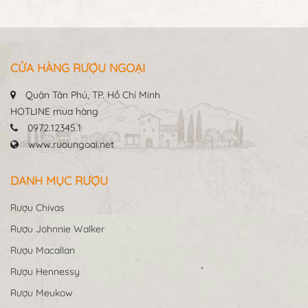
CỬA HÀNG RƯỢU NGOẠI
Quận Tân Phú, TP. Hồ Chí Minh
HOTLINE mua hàng
0972.12345.1
www.ruoungoai.net
DANH MỤC RƯỢU
Rượu Chivas
Rượu Johnnie Walker
Rượu Macallan
Rượu Hennessy
Rượu Meukow