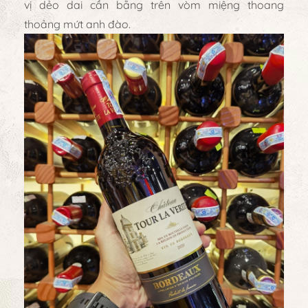
vị dẻo dai cần bằng trên vòm miệng thoang
thoảng mứt anh đào.