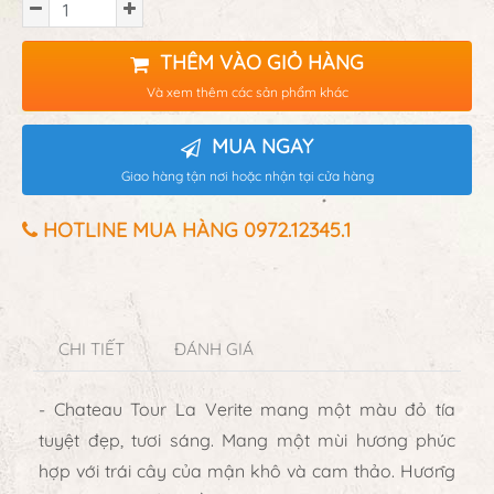
THÊM VÀO GIỎ HÀNG
Và xem thêm các sản phẩm khác
MUA NGAY
Giao hàng tận nơi hoặc nhận tại cửa hàng
HOTLINE MUA HÀNG 0972.12345.1
CHI TIẾT
ĐÁNH GIÁ
- Chateau Tour La Verite mang một màu đỏ tía
tuyệt đẹp, tươi sáng. Mang một mùi hương phúc
hợp với trái cây của mận khô và cam thảo. Hương