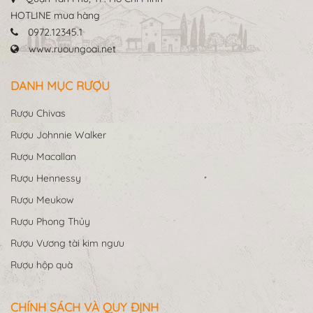
HOTLINE mua hàng
0972.12345.1
www.ruoungoai.net
DANH MỤC RƯỢU
Rượu Chivas
Rượu Johnnie Walker
Rượu Macallan
Rượu Hennessy
Rượu Meukow
Rượu Phong Thủy
Rượu Vương tài kim ngưu
Rượu hộp quà
CHÍNH SÁCH VÀ QUY ĐỊNH