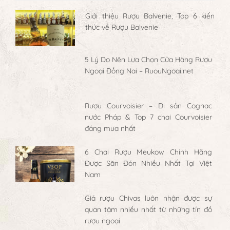
Giới thiệu Rượu Balvenie, Top 6 kiến
thức về Rượu Balvenie
5 Lý Do Nên Lựa Chọn Cửa Hàng Rượu
Ngoại Đồng Nai – RuouNgoai.net
Rượu Courvoisier – Di sản Cognac
nước Pháp & Top 7 chai Courvoisier
đáng mua nhất
6 Chai Rượu Meukow Chính Hãng
Được Săn Đón Nhiều Nhất Tại Việt
Nam
Giá rượu Chivas luôn nhận được sự
quan tâm nhiều nhất từ những tín đồ
rượu ngoại