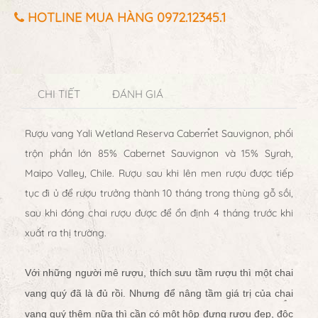
HOTLINE MUA HÀNG 0972.12345.1
CHI TIẾT
ĐÁNH GIÁ
Rượu vang Yali Wetland Reserva Cabernet Sauvignon, phối
trộn phần lớn 85% Cabernet Sauvignon và 15% Syrah,
Maipo Valley, Chile. Rượu sau khi lên men rượu được tiếp
tục đi ủ để rượu trưởng thành 10 tháng trong thùng gỗ sồi,
sau khi đóng chai rượu được để ổn định 4 tháng trước khi
xuất ra thị trường.
Với những người mê rượu, thích sưu tầm rượu thì một chai
vang quý đã là đủ rồi. Nhưng để nâng tầm giá trị của chai
vang quý thêm nữa thì cần có một hộp đựng rượu đẹp, độc