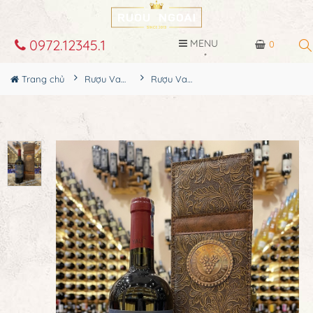
0972.12345.1
MENU
0
Trang chủ
Rượu Vang
Rượu Vang Chile Yali Reserva Cabernet Sauvignon Hộp Quà Tết