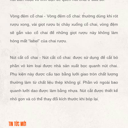
Vòng đệm cổ chai - Vòng đệm cổ chai: thường dùng khi rót
rượu xong, vài giọt rượu bị chảy xuống cổ chai, vòng đệm
sẽ gắn vào cổ chai để những giọt rượu này không làm
hỏng mất “label” của chai rượu.
Nút cắt cổ chai - Nút cắt cổ chai: được sử dụng để cắt bỏ
phần vỏ kim loại được nhà sản xuất bọc quanh nút chai.
Phụ kiện này được cấu tạo bằng lưỡi giao tròn chất lượng
thường làm từ chất liệu thép không gỉ. Phần vỏ ngoài bao
quanh lưỡi dao được làm bằng nhựa. Nút cắt được thiết kế
nhỏ gọn và có thể thay đổi kích thước khi bóp lại.
TIN TỨC MỚI