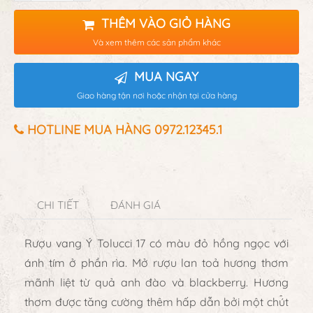
THÊM VÀO GIỎ HÀNG
Và xem thêm các sản phẩm khác
MUA NGAY
Giao hàng tận nơi hoặc nhận tại cửa hàng
HOTLINE MUA HÀNG 0972.12345.1
CHI TIẾT
ĐÁNH GIÁ
Rượu vang Ý Tolucci 17
có màu đỏ hồng ngọc với
ánh tím ở phần rìa. Mở rượu lan toả hương thơm
mãnh liệt từ quả anh đào và blackberry. Hương
thơm được tăng cường thêm hấp dẫn bởi một chút