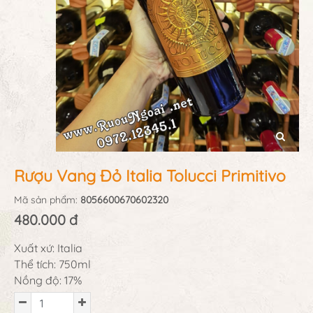
Rượu Vang Đỏ Italia Tolucci Primitivo
Mã sản phẩm:
8056600670602320
480.000 đ
Xuất xứ: Italia
Thể tích: 750ml
Nồng độ: 17%