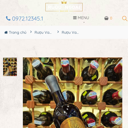
0972.12345.1
MENU
0
Trang chủ
Rượu Vang
Rượu Vang Đỏ Italia Tolucci Primitivo