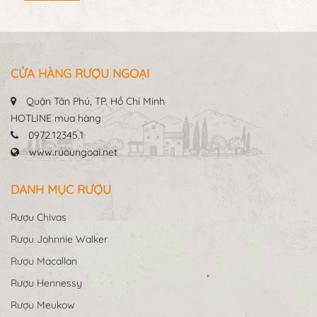
CỬA HÀNG RƯỢU NGOẠI
Quận Tân Phú, TP. Hồ Chí Minh
HOTLINE mua hàng
0972.12345.1
www.ruoungoai.net
DANH MỤC RƯỢU
Rượu Chivas
Rượu Johnnie Walker
Rượu Macallan
Rượu Hennessy
Rượu Meukow