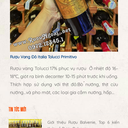
Rượu Vang Đỏ Italia Tolucci Primitivo
Rượu vang Tolucci 17% phục vụ rượu Ở nhiệt độ 16-
18°C, giót ra bình decanter 10-15 phút trước khi uống.
Thích hợp sử dụng với thịt đỏ:Bò nướng, thịt cừu
nướng…và pho mát, các loại gia cầm nướng, hấp…
TIN TỨC MỚI
Giới thiệu Rượu Balvenie, Top 6 kiến