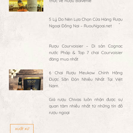
thức về Rượu Balvenie
5 Lý Do Nên Lựa Chọn Cửa Hàng Rượu
Ngoại Đồng Nai – RuouNgoai.net
Rượu Courvoisier – Di sản Cognac
nước Pháp & Top 7 chai Courvoisier
đáng mua nhất
6 Chai Rượu Meukow Chính Hãng
Được Săn Đón Nhiều Nhất Tại Việt
Nam
Giá rượu Chivas luôn nhận được sự
quan tâm nhiều nhất từ những tín đồ
rượu ngoại
xuất xứ