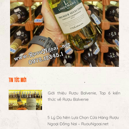
TIN TỨC MỚI
Giới thiệu Rượu Balvenie, Top 6 kiến
thức về Rượu Balvenie
5 Lý Do Nên Lựa Chọn Cửa Hàng Rượu
Ngoại Đồng Nai – RuouNgoai.net