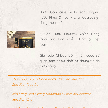
Rượu Courvoisier – Di sản Cognac
nước Pháp & Top 7 chai Courvoisier
đáng mua nhất
6 Chai Rượu Meukow Chính Hãng
Được Săn Đón Nhiều Nhất Tại Việt
Nam
Giá rượu Chivas luôn nhận được sự
quan tâm nhiều nhất từ những tín đồ
rượu ngoại
shop Rượu Vang Lindeman's Premier Selection
Semillon Chardon
cửa hàng Rượu Vang Lindeman's Premier Selection
Semillon Cha