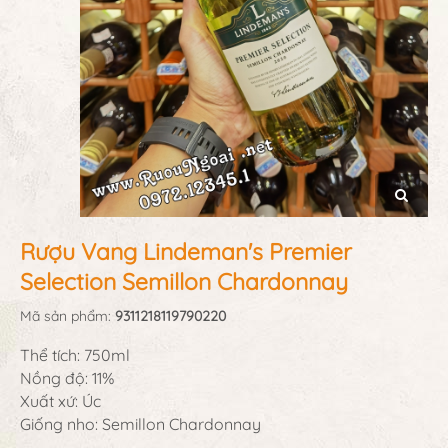
Rượu Vang Lindeman's Premier
Selection Semillon Chardonnay
Mã sản phẩm:
9311218119790220
Thể tích: 750ml
Nồng độ: 11%
Xuất xứ: Úc
Giống nho: Semillon Chardonnay