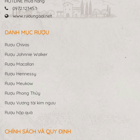
HOTLINE mua hàng
0972.12345.1
www.ruoungoai.net
DANH MỤC RƯỢU
Rượu Chivas
Rượu Johnnie Walker
Rượu Macallan
Rượu Hennessy
Rượu Meukow
Rượu Phong Thủy
Rượu Vương tài kim ngưu
Rượu hộp quà
CHÍNH SÁCH VÀ QUY ĐỊNH