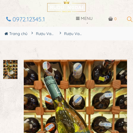
0972.12345.1
MENU
0
Trang chủ
Rượu Vang
Rượu Vang Lindeman's Premier Selection Semillon Chardonnay