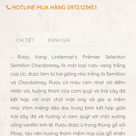
HOTLINE MUA HÀNG 0972.12345.1
CHI TIẾT
ĐÁNH GIÁ
- Rượu Vang Lindeman’s Premier Selection
Semillon Chardonnay là một loại rượu vang trắng
của Úc, được làm từ hai giống nho trắng là Semillon
và Chardonnay. Rượu có màu rơm nhạt với điểm
nhấn vôi, hương thơm của cam quýt và trái cây đá
kết hợp với một chút mật ong và gia vị mềm
mại. Vòm miệng dẻo dai, trung bình kết hợp giữa
trái cây đá và hương vị cam quýt với một xương
sống vanillin tinh tế. Rượu được ủ trong thùng gỗ sồi
Pháp, tạo nên hương thơm mềm mại của gỗ khiến