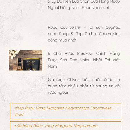
5 Lý Do Nên Lựa Chọn Cửa Hàng Rượu
Ngoại Đồng Nai – RuouNgoai.net
Rượu Courvoisier – Di sản Cognac
nước Pháp & Top 7 chai Courvoisier
đáng mua nhất
6 Chai Rượu Meukow Chính Hãng
Được Săn Đón Nhiều Nhất Tại Việt
Nam
Giá rượu Chivas luôn nhận được sự
quan tâm nhiều nhất từ những tín đồ
rượu ngoại
shop Rượu Vang Margaret Negroamaro Sangiovese
Gold
cửa hàng Rượu Vang Margaret Negroamaro