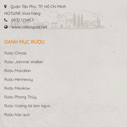
Quận Tân Phú, TP. Hồ Chí Minh
HOTLINE mua hàng
0972.12345.1
www.ruoungoai.net
DANH MỤC RƯỢU
Rượu Chivas
Rượu Johnnie Walker
Rượu Macallan
Rượu Hennessy
Rượu Meukow
Rượu Phong Thủy
Rượu Vương tài kim ngưu
Rượu hộp quà