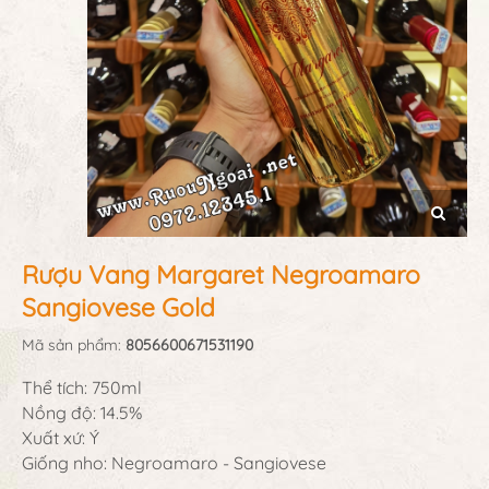
Rượu Vang Margaret Negroamaro
Sangiovese Gold
Mã sản phẩm:
8056600671531190
Thể tích: 750ml
Nồng độ: 14.5%
Xuất xứ: Ý
Giống nho: Negroamaro - Sangiovese