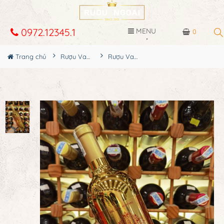
0972.12345.1
MENU
0
Trang chủ
Rượu Vang
Rượu Vang Margaret Negroamaro Sangiovese Gold