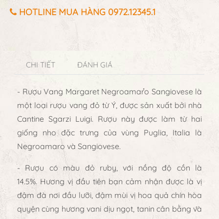
HOTLINE MUA HÀNG 0972.12345.1
CHI TIẾT
ĐÁNH GIÁ
- Rượu Vang Margaret Negroamaro Sangiovese là
một loại rượu vang đỏ từ Ý, được sản xuất bởi nhà
Cantine Sgarzi Luigi. Rượu này được làm từ hai
giống nho đặc trưng của vùng Puglia, Italia là
Negroamaro và Sangiovese.
- Rượu có màu đỏ ruby, với nồng độ cồn là
14.5%. Hương vị đầu tiên bạn cảm nhận được là vị
đậm đà nơi đầu lưỡi, đậm mùi vị hoa quả chín hòa
quyện cùng hương vani dịu ngọt, tanin cân bằng và