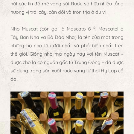
hút các tín đồ mê vang sủi. Rượu sở hữu nhiều tầng
hương vị trái cây, cân đối và tròn trịa ở dư vị.
Nho Muscat (còn gọi là Moscato ở Ý, Moscatel ở
Tây Ban Nha và Bồ Đào Nha) là tên của một trong
những họ nho lâu đời nhất và phổ biến nhất trên
thế giới. Giống nho mà ngày nay với tên Muscat –
được cho là có nguồn gốc từ Trung Đông – đã được
sử dụng trong sản xuất rượu vang từ thời Hy Lạp cổ
đại.