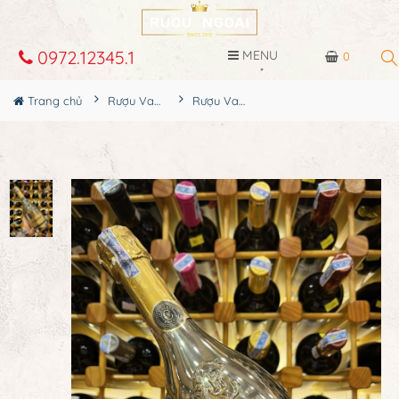
0972.12345.1
MENU
0
Trang chủ
Rượu Vang
Rượu Vang Nổ JP.Chenet Muscat