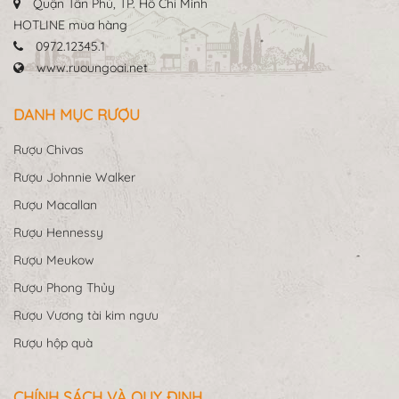
Quận Tân Phú, TP. Hồ Chí Minh
HOTLINE mua hàng
0972.12345.1
www.ruoungoai.net
DANH MỤC RƯỢU
Rượu Chivas
Rượu Johnnie Walker
Rượu Macallan
Rượu Hennessy
Rượu Meukow
Rượu Phong Thủy
Rượu Vương tài kim ngưu
Rượu hộp quà
CHÍNH SÁCH VÀ QUY ĐỊNH