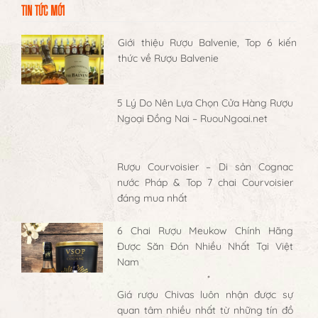
TIN TỨC MỚI
Giới thiệu Rượu Balvenie, Top 6 kiến
thức về Rượu Balvenie
5 Lý Do Nên Lựa Chọn Cửa Hàng Rượu
Ngoại Đồng Nai – RuouNgoai.net
Rượu Courvoisier – Di sản Cognac
nước Pháp & Top 7 chai Courvoisier
đáng mua nhất
6 Chai Rượu Meukow Chính Hãng
Được Săn Đón Nhiều Nhất Tại Việt
Nam
Giá rượu Chivas luôn nhận được sự
quan tâm nhiều nhất từ những tín đồ