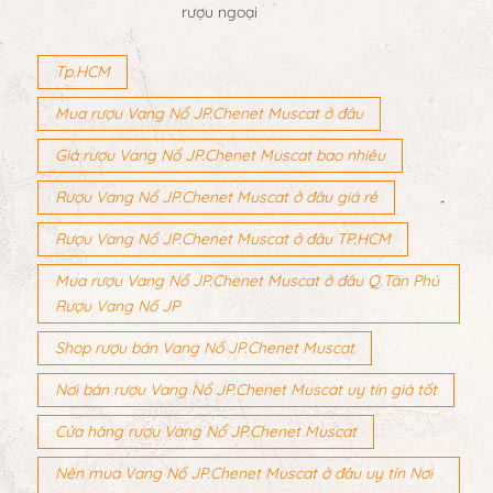
rượu ngoại
Tp.HCM
Mua rượu Vang Nổ JP.Chenet Muscat ở đâu
Giá rượu Vang Nổ JP.Chenet Muscat bao nhiêu
Rượu Vang Nổ JP.Chenet Muscat ở đâu giá rẻ
Rượu Vang Nổ JP.Chenet Muscat ở đâu TP.HCM
Mua rượu Vang Nổ JP.Chenet Muscat ở đâu Q.Tân Phú
Rượu Vang Nổ JP
Shop rượu bán Vang Nổ JP.Chenet Muscat
Nơi bán rượu Vang Nổ JP.Chenet Muscat uy tín giá tốt
Cửa hàng rượu Vang Nổ JP.Chenet Muscat
Nên mua Vang Nổ JP.Chenet Muscat ở đâu uy tín Nơi