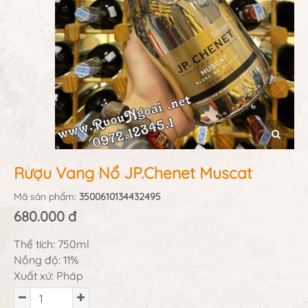
Rượu Vang Nổ JP.Chenet Muscat
Mã sản phẩm:
3500610134432495
680.000 đ
Thể tích: 750ml
Nồng độ: 11%
Xuất xứ: Pháp