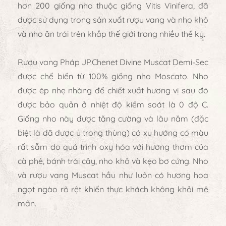
hơn 200 giống nho thuộc giống Vitis Vinifera, đã
được sử dụng trong sản xuất rượu vang và nho khô
và nho ăn trái trên khắp thế giới trong nhiều thế kỷ.
Rượu vang Pháp JP.Chenet Divine Muscat Demi-Sec
được chế biến từ 100% giống nho Moscato. Nho
được ép nhẹ nhàng để chiết xuất hương vị sau đó
được bảo quản ở nhiệt độ kiểm soát là 0 độ C.
Giống nho này được tăng cường và lâu năm (đặc
biệt là đã được ủ trong thùng) có xu hướng có màu
rất sẫm do quá trình oxy hóa với hương thơm của
cà phê, bánh trái cây, nho khô và kẹo bơ cứng. Nho
và rượu vang Muscat hầu như luôn có hương hoa
ngọt ngào rõ rệt khiến thực khách không khỏi mê
mẩn.