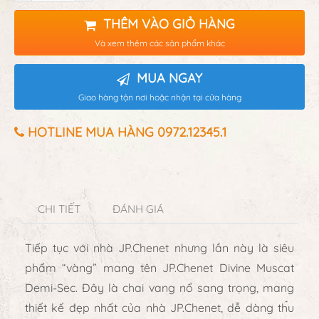
THÊM VÀO GIỎ HÀNG
Và xem thêm các sản phẩm khác
MUA NGAY
Giao hàng tận nơi hoặc nhận tại cửa hàng
HOTLINE MUA HÀNG 0972.12345.1
CHI TIẾT
ĐÁNH GIÁ
Tiếp tục với nhà JP.Chenet nhưng lần này là siêu
phẩm “vàng” mang tên JP.Chenet Divine Muscat
Demi-Sec. Đây là chai vang nổ sang trọng, mang
thiết kế đẹp nhất của nhà JP.Chenet, dễ dàng thu