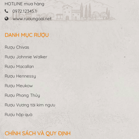
HOTLINE mua hàng
0972.12345.1
www.ruoungoai.net
DANH MỤC RƯỢU
Rượu Chivas
Rượu Johnnie Walker
Rượu Macallan
Rượu Hennessy
Rượu Meukow
Rượu Phong Thủy
Rượu Vương tài kim ngưu
Rượu hộp quà
CHÍNH SÁCH VÀ QUY ĐỊNH