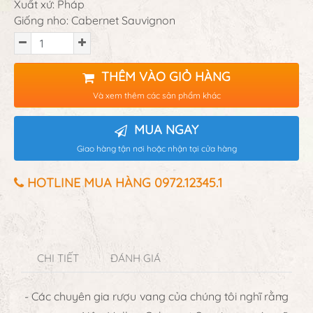
Xuất xứ: Pháp
Giống nho: Cabernet Sauvignon
THÊM VÀO GIỎ HÀNG
Và xem thêm các sản phẩm khác
MUA NGAY
Giao hàng tận nơi hoặc nhận tại cửa hàng
HOTLINE MUA HÀNG 0972.12345.1
CHI TIẾT
ĐÁNH GIÁ
- Các chuyên gia rượu vang của chúng tôi nghĩ rằng