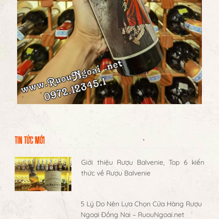
TIN TỨC MỚI
Giới thiệu Rượu Balvenie, Top 6 kiến
thức về Rượu Balvenie
5 Lý Do Nên Lựa Chọn Cửa Hàng Rượu
Ngoại Đồng Nai – RuouNgoai.net