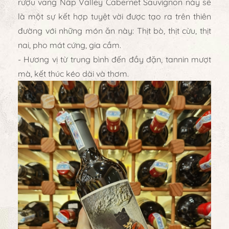
rượu vang Nâp Valley Cabernet Sauvignon này sẽ
là một sự kết hợp tuyệt vời được tạo ra trên thiên
đường với những món ăn này: Thịt bò, thịt cừu, thịt
nai, pho mát cứng, gia cầm.
- Hương vị từ trung bình đến đầy đặn, tannin mượt
mà, kết thúc kéo dài và thơm.