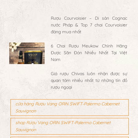
Rượu Courvoisier – Di sản Cognac
nước Pháp & Top 7 chai Courvoisier
đáng mua nhất
6 Chai Rượu Meukow Chính Hãng
Được Săn Đón Nhiều Nhất Tại Việt
Nam
Giá rượu Chivas luôn nhận được sự
quan tâm nhiều nhất từ những tín đồ
rượu ngoại
cửa hàng Rượu Vang ORIN SWIFT-Palermo Cabernet
Sauvignon
shop Rượu Vang ORIN SWIFT-Palermo Cabernet
Sauvignon