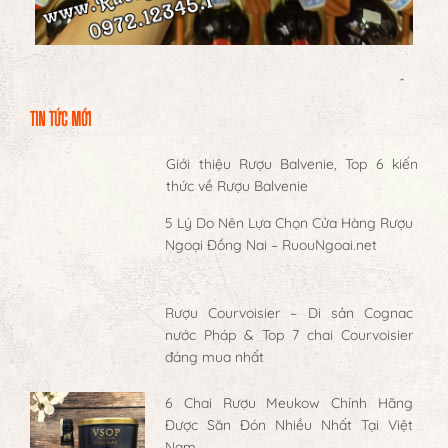
TIN TỨC MỚI
Giới thiệu Rượu Balvenie, Top 6 kiến
thức về Rượu Balvenie
5 Lý Do Nên Lựa Chọn Cửa Hàng Rượu
Ngoại Đồng Nai – RuouNgoai.net
Rượu Courvoisier – Di sản Cognac
nước Pháp & Top 7 chai Courvoisier
đáng mua nhất
6 Chai Rượu Meukow Chính Hãng