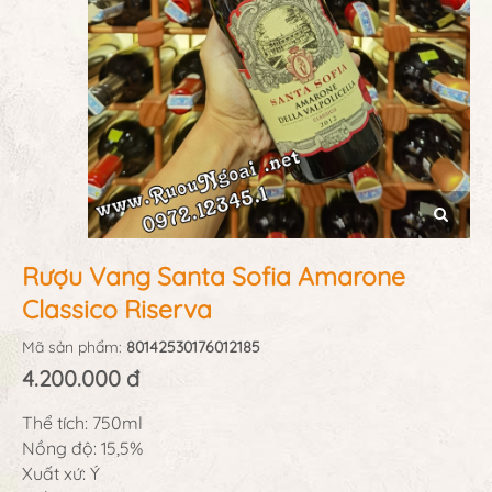
Rượu Vang Santa Sofia Amarone
Classico Riserva
Mã sản phẩm:
80142530176012185
4.200.000 đ
Thể tích: 750ml
Nồng độ: 15,5%
Xuất xứ: Ý