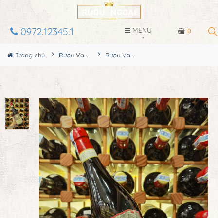
0972.12345.1
MENU
0
Trang chủ
Rượu Vang
Rượu Vang Santa Sofia Amarone Classico Riserva