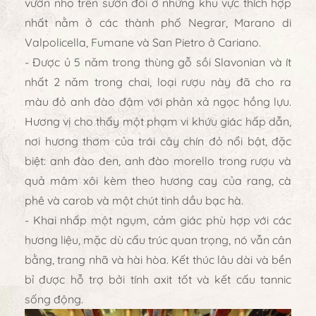
vườn nho trên sườn đồi ở những khu vực thích hợp
nhất nằm ở các thành phố Negrar, Marano di
Valpolicella, Fumane và San Pietro ở Cariano.
- Được ủ 5 năm trong thùng gỗ sồi Slavonian và ít
nhất 2 năm trong chai, loại rượu này đã cho ra
màu đỏ anh đào đậm với phản xả ngọc hồng lựu.
Hương vị cho thấy một phạm vi khứu giác hấp dẫn,
nơi hương thơm của trái cây chín đỏ nổi bật, đặc
biệt: anh đào đen, anh đào morello trong rượu và
quả mâm xôi kèm theo hương cay của rang, cà
phê và carob và một chút tinh dầu bạc hà.
- Khai nhấp một ngụm, cảm giác phù hợp với các
hương liệu, mặc dù cấu trúc quan trọng, nó vẫn cân
bằng, trang nhã và hài hòa. Kết thúc lâu dài và bền
bỉ được hỗ trợ bởi tính axit tốt và kết cấu tannic
sống động.