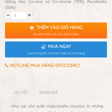
Giống nho: Corvina và Corvinone (70%), Rondinella
(30%)
THÊM VÀO GIỎ HÀNG
Và xem thêm các sản phẩm khác
MUA NGAY
Giao hàng tận nơi hoặc nhận tại cửa hàng
HOTLINE MUA HÀNG 0972.12345.1
CHI TIẾT
ĐÁNH GIÁ
- Khu vực sản xuất: Valpolicella classico, từ những