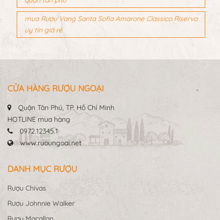
mua Rượu Vang Santa Sofia Amarone Classico Riserva
quận tân phú
mua Rượu Vang Santa Sofia Amarone Classico Riserva
uy tín giá rẻ
CỬA HÀNG RƯỢU NGOẠI
Quận Tân Phú, TP. Hồ Chí Minh
HOTLINE mua hàng
0972.12345.1
www.ruoungoai.net
DANH MỤC RƯỢU
Rượu Chivas
Rượu Johnnie Walker