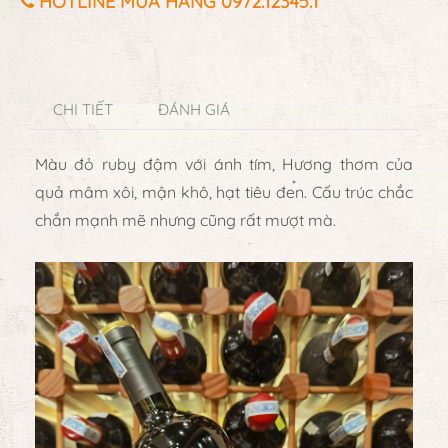
HOTLINE MUA HÀNG 0972.12345.1
CHI TIẾT
ĐÁNH GIÁ
Màu đỏ ruby đậm với ánh tím, Hương thơm của
quả mâm xôi, mận khô, hạt tiêu đen. Cấu trúc chắc
chắn mạnh mẽ nhưng cũng rất mượt mà.