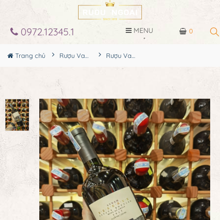
0972.12345.1
MENU
0
Trang chủ
Rượu Vang
Rượu Vang Viento Norte Syrah Reserve