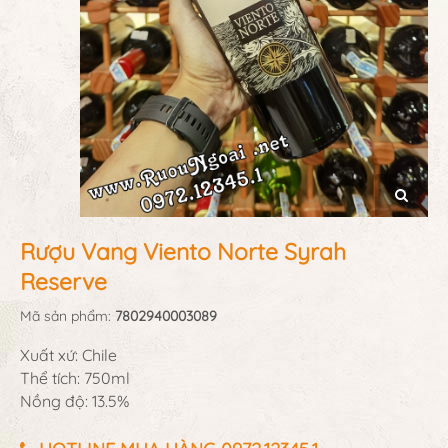
Rượu Vang Viento Norte Syrah
Reserve
Mã sản phẩm:
7802940003089
Xuất xứ: Chile
Thể tích: 750ml
Nồng độ: 13.5%