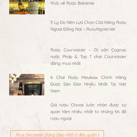
thức về Rượu Balvenie
5 Lý Do Nên Lựa Chọn Cửa Hàng Rượu
Ngoại Đồng Nai – RuouNgoai.net
Rượu Courvoisier – Di sản Cognac
nước Pháp & Top 7 chai Courvoisier
đáng mua nhất
6 Chai Rượu Meukow Chính Hãng
Được Săn Đón Nhiều Nhất Tại Việt
Nam
Giá rượu Chivas luôn nhận được sự
quan tâm nhiều nhất từ những tín đồ
rượu ngoại
Mua Decanter Dáng Đẹp M10 ở đâu quận 1