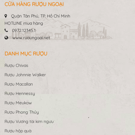
CỬA HÀNG RƯỢU NGOẠI
Quận Tân Phú, TP. Hồ Chí Minh
HOTLINE mua hàng
0972.12345.1
www.ruoungoai.net
DANH MỤC RƯỢU
Rượu Chivas
Rượu Johnnie Walker
Rượu Macallan
Rượu Hennessy
Rượu Meukow
Rượu Phong Thủy
Rượu Vương tài kim ngưu
Rượu hộp quà