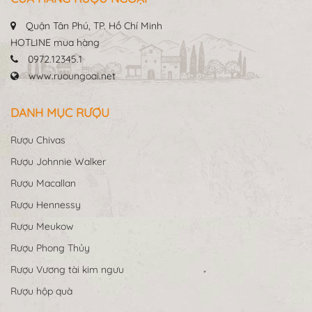
Quận Tân Phú, TP. Hồ Chí Minh
HOTLINE mua hàng
0972.12345.1
www.ruoungoai.net
DANH MỤC RƯỢU
Rượu Chivas
Rượu Johnnie Walker
Rượu Macallan
Rượu Hennessy
Rượu Meukow
Rượu Phong Thủy
Rượu Vương tài kim ngưu
Rượu hộp quà