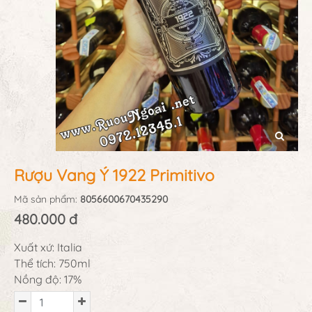
Rượu Vang Ý 1922 Primitivo
Mã sản phẩm:
8056600670435290
480.000 đ
Xuất xứ: Italia
Thể tích: 750ml
Nồng độ: 17%