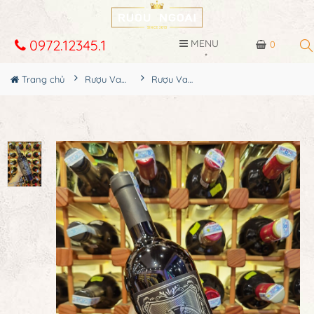
0972.12345.1
MENU
0
Trang chủ
Rượu Vang
Rượu Vang Ý 1922 Primitivo