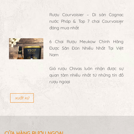
Rượu Courvoisier – Di sản Cognac
nước Pháp & Top 7 chai Courvoisier
đáng mua nhất
6 Chai Rượu Meukow Chính Hãng
Được Săn Đón Nhiều Nhất Tại Việt
Nam
Giá rượu Chivas luôn nhận được sự
quan tâm nhiều nhất từ những tín đồ
rượu ngoại
xuất xứ
CỬA HÀNG RƯỢU NGOẠI