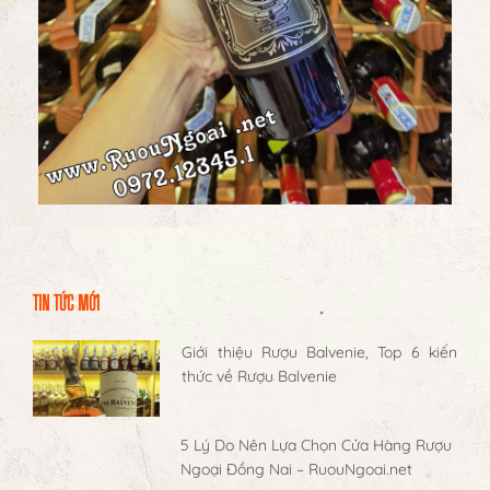
TIN TỨC MỚI
Giới thiệu Rượu Balvenie, Top 6 kiến
thức về Rượu Balvenie
5 Lý Do Nên Lựa Chọn Cửa Hàng Rượu
Ngoại Đồng Nai – RuouNgoai.net