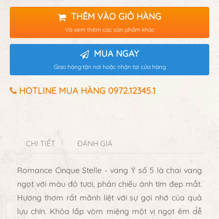
THÊM VÀO GIỎ HÀNG
Và xem thêm các sản phẩm khác
MUA NGAY
Giao hàng tận nơi hoặc nhận tại cửa hàng
HOTLINE MUA HÀNG 0972.12345.1
CHI TIẾT
ĐÁNH GIÁ
Romance Cinque Stelle - vang Ý số 5 là chai vang
ngọt với màu đỏ tươi, phản chiếu ánh tím đẹp mắt.
Hương thơm rất mãnh liệt với sự gợi nhớ của quả
lựu chín. Khỏa lấp vòm miệng một vị ngọt êm dễ