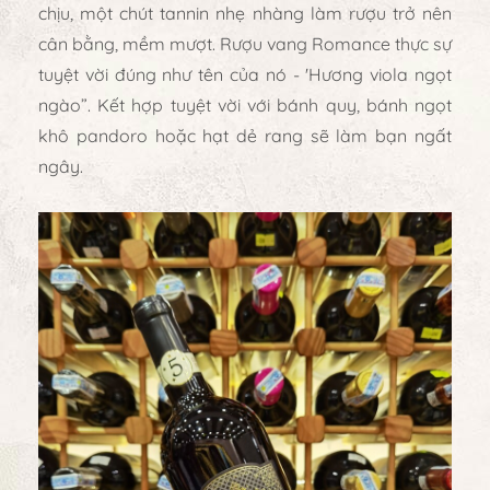
chịu, một chút tannin nhẹ nhàng làm rượu trở nên
cân bằng, mềm mượt.
Rượu vang Romance
thực sự
tuyệt vời đúng như tên của nó - 'Hương viola ngọt
ngào”. Kết hợp tuyệt vời với bánh quy, bánh ngọt
khô pandoro hoặc hạt dẻ rang sẽ làm bạn ngất
ngây.