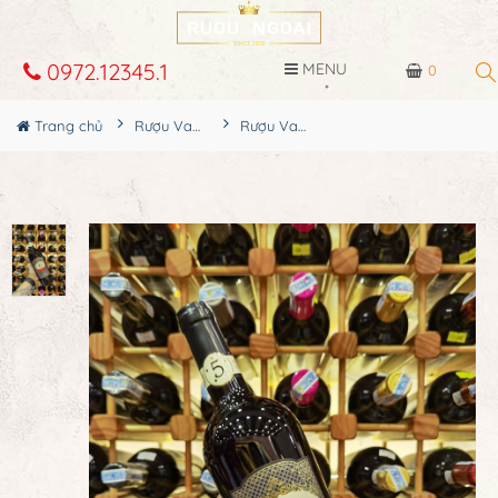
0972.12345.1
MENU
0
Trang chủ
Rượu Vang
Rượu Vang Ý Romance Cinque Stelle