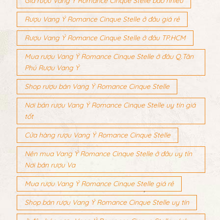
Giá rượu Vang Ý Romance Cinque Stelle bao nhiêu
Rượu Vang Ý Romance Cinque Stelle ở đâu giá rẻ
Rượu Vang Ý Romance Cinque Stelle ở đâu TP.HCM
Mua rượu Vang Ý Romance Cinque Stelle ở đâu Q.Tân
Phú Rượu Vang Ý
Shop rượu bán Vang Ý Romance Cinque Stelle
Nơi bán rượu Vang Ý Romance Cinque Stelle uy tín giá
tốt
Cửa hàng rượu Vang Ý Romance Cinque Stelle
Nên mua Vang Ý Romance Cinque Stelle ở đâu uy tín
Nơi bán rượu Va
Mua rượu Vang Ý Romance Cinque Stelle giá rẻ
Shop bán rượu Vang Ý Romance Cinque Stelle uy tín