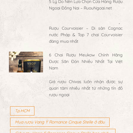
5 Lý Do Nên Lựa Chọn Cửa Hàng Rượu
Ngoại Đồng Nai – RuouNgoai.net
Rượu Courvoisier – Di sản Cognac
nước Pháp & Top 7 chai Courvoisier
đáng mua nhất
6 Chai Rượu Meukow Chính Hãng
Được Săn Đón Nhiều Nhất Tại Việt
Nam
Giá rượu Chivas luôn nhận được sự
quan tâm nhiều nhất từ những tín đồ
rượu ngoại
Tp.HCM
Mua rượu Vang Ý Romance Cinque Stelle ở đâu