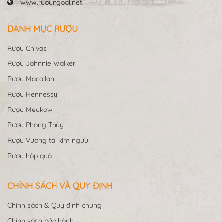
www.ruoungoai.net
DANH MỤC RƯỢU
Rượu Chivas
Rượu Johnnie Walker
Rượu Macallan
Rượu Hennessy
Rượu Meukow
Rượu Phong Thủy
Rượu Vương tài kim ngưu
Rượu hộp quà
CHÍNH SÁCH VÀ QUY ĐỊNH
Chính sách & Quy định chung
Chính sách bảo hành