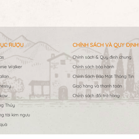
ỤC RƯỢU
CHÍNH SÁCH VÀ QUY ĐỊNH
as
Chính sách & Quy định chung
nie Walker
Chính sách bảo hành
llan
Chính Sách Bảo Mật Thông Tin
nessy
Giao hàng và thanh toán
ukow
Chính sách đổi trả hàng
ng Thủy
g tài kim ngưu
 quà