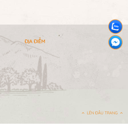
ĐỊA ĐIỂM
LÊN ĐẦU TRANG