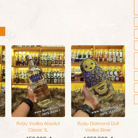
Rượu Vodka Absolut
Rượu Diamond Doll
Classic 1L
Vodka Silver