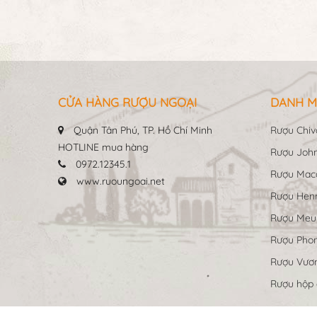
CỬA HÀNG RƯỢU NGOẠI
DANH M
Quận Tân Phú, TP. Hồ Chí Minh
Rượu Chiv
HOTLINE mua hàng
Rượu John
0972.12345.1
Rượu Maca
www.ruoungoai.net
Rượu Hen
Rượu Me
Rượu Pho
Rượu Vươn
Rượu hộp