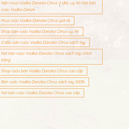
Nên mua Vodka Danzka Citrus ở đâu uy tín Nơi bán
rượu Vodka Danzk
Mua rượu Vodka Danzka Citrus giá rẻ
Shop bán rượu Vodka Danzka Citrus uy tín
ở đâu bán rượu Vodka Danzka Citrus xách tay
Nơi bán rượu Vodka Danzka Citrus xách tay chính
hãng
Shop rượu bán Vodka Danzka Citrus cao cấp
Bán rượu Vodka Danzka Citrus xách tay 100%
Nơi bán rượu Vodka Danzka Citrus cao cấp