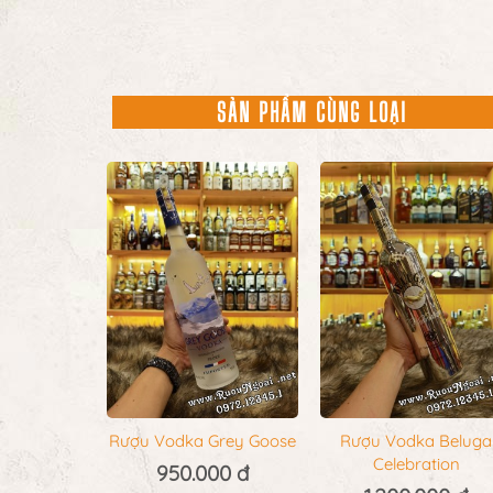
SẢN PHẨM CÙNG LOẠI
Rượu Vodka Grey Goose
Rượu Vodka Beluga
Celebration
950.000 đ