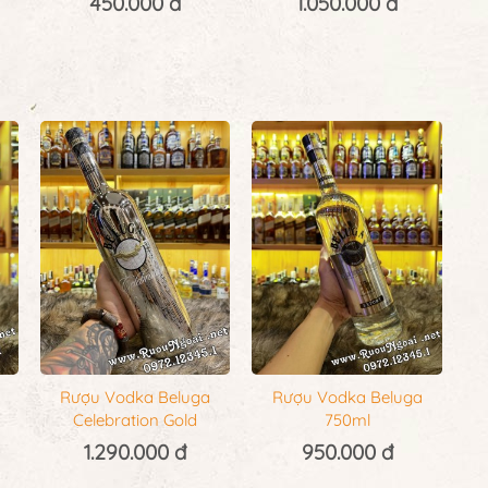
450.000 đ
1.050.000 đ
Rượu Vodka Beluga
Rượu Vodka Beluga
Celebration Gold
750ml
1.290.000 đ
950.000 đ