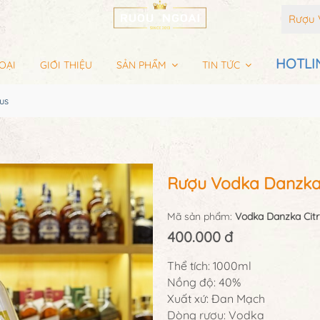
Rượu 
HOTLIN
OẠI
GIỚI THIỆU
SẢN PHẨM
TIN TỨC
us
Rượu Vodka Danzka 
Mã sản phẩm:
Vodka Danzka Citr
400.000 đ
Thể tích: 1000ml
Nồng độ: 40%
Xuất xứ: Đan Mạch
Dòng rượu: Vodka