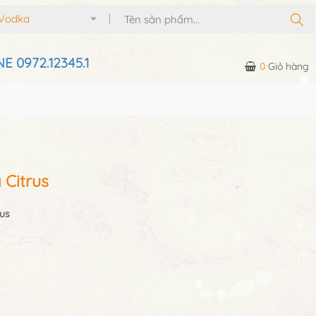
Vodka
E 0972.12345.1
0
Giỏ hàng
Citrus
us