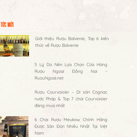
 TỨC MỚI
Giới thiệu Rượu Balvenie, Top 6 kiến
thức về Rượu Balvenie
5 Lý Do Nên Lựa Chọn Cửa Hàng
Rượu Ngoại Đồng Nai –
RuouNgoai.net
Rượu Courvoisier – Di sản Cognac
nước Pháp & Top 7 chai Courvoisier
đáng mua nhất
6 Chai Rượu Meukow Chính Hãng
Được Săn Đón Nhiều Nhất Tại Việt
Nam