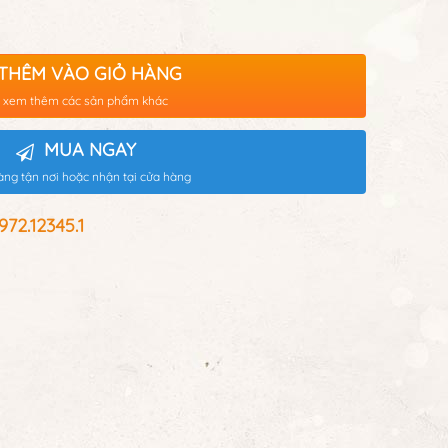
THÊM VÀO GIỎ HÀNG
 xem thêm các sản phẩm khác
MUA NGAY
àng tận nơi hoặc nhận tại cửa hàng
2.12345.1