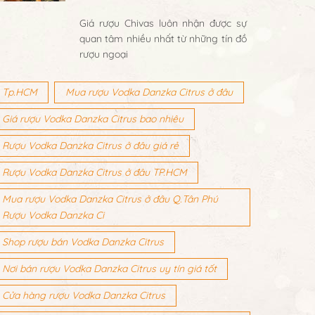
Giá rượu Chivas luôn nhận được sự
quan tâm nhiều nhất từ những tín đồ
rượu ngoại
Tp.HCM
Mua rượu Vodka Danzka Citrus ở đâu
Giá rượu Vodka Danzka Citrus bao nhiêu
Rượu Vodka Danzka Citrus ở đâu giá rẻ
Rượu Vodka Danzka Citrus ở đâu TP.HCM
Mua rượu Vodka Danzka Citrus ở đâu Q.Tân Phú
Rượu Vodka Danzka Ci
Shop rượu bán Vodka Danzka Citrus
Nơi bán rượu Vodka Danzka Citrus uy tín giá tốt
Cửa hàng rượu Vodka Danzka Citrus