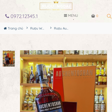
0972.12345.1
MENU
0
Trang chủ
Rượu Whisky
Rượu Auchentoshan Three Wood Hộp Quà 2024