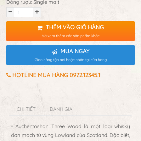
Dòng rượu: Single malt
THÊM VÀO GIỎ HÀNG
Và xem thêm các sản phẩm khác
MUA NGAY
Giao hàng tận nơi hoặc nhận tại cửa hàng
HOTLINE MUA HÀNG 0972.12345.1
CHI TIẾT
ĐÁNH GIÁ
- Auchentoshan Three Wood là một loại whisky
đơn mạch từ vùng Lowland của Scotland. Đặc biệt,