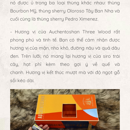
nó được ủ trong ba loại thùng khác nhau: thùng
Bourbon Mỹ, thùng sherry Oloroso Tây Ban Nha và
cuối cùng là thùng sherry Pedro Ximenez.
- Hương vị của Auchentoshan Three Wood rất
phong phú và tinh tế. Bạn có thể cảm nhận được
hương vị của mận, nho khô, đường nâu và quả dâu
đen. Trên lưỡi, nó mang lại hương vị của siro trái
cây, hạt phỉ kèm theo gợi ý về quế và
chanh. Hương vị kết thúc mượt mà với độ ngọt gỗ
sồi kéo dài.