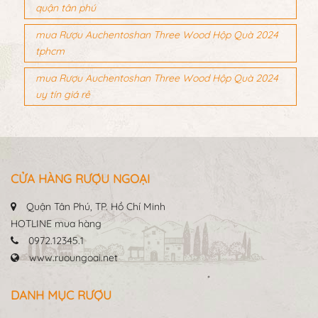
quận tân phú
mua Rượu Auchentoshan Three Wood Hộp Quà 2024
tphcm
mua Rượu Auchentoshan Three Wood Hộp Quà 2024
uy tín giá rẻ
CỬA HÀNG RƯỢU NGOẠI
Quận Tân Phú, TP. Hồ Chí Minh
HOTLINE mua hàng
0972.12345.1
www.ruoungoai.net
DANH MỤC RƯỢU