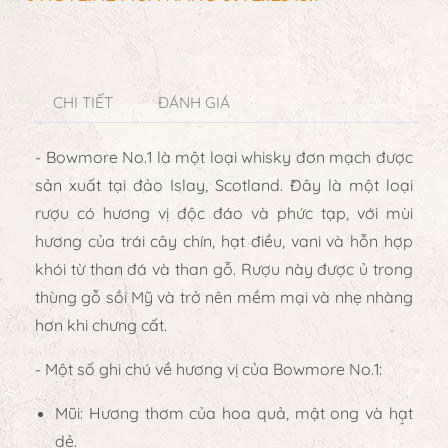
CHI TIẾT
ĐÁNH GIÁ
- Bowmore No.1 là một loại whisky đơn mạch được
sản xuất tại đảo Islay, Scotland. Đây là một loại
rượu có hương vị độc đáo và phức tạp, với mùi
hương của trái cây chín, hạt điều, vani và hỗn hợp
khói từ than đá và than gỗ. Rượu này được ủ trong
thùng gỗ sồi Mỹ và trở nên mềm mại và nhẹ nhàng
hơn khi chưng cất.
- Một số ghi chú về hương vị của Bowmore No.1:
Mũi: Hương thơm của hoa quả, mật ong và hạt
dẻ.