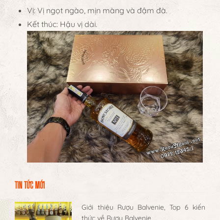
Vị: Vị ngọt ngào, mịn màng và đậm đà.
Kết thúc: Hậu vị dài.
TIN TỨC MỚI
Giới thiệu Rượu Balvenie, Top 6 kiến
thức về Rượu Balvenie