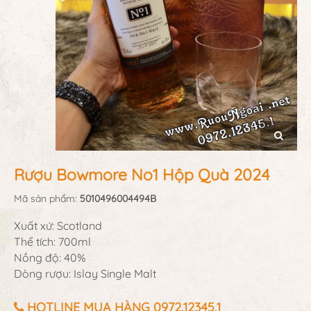
Rượu Bowmore No1 Hộp Quà 2024
Mã sản phẩm:
5010496004494B
Xuất xứ: Scotland
Thể tích: 700ml
Nồng độ: 40%
Dòng rượu: Islay Single Malt
HOTLINE MUA HÀNG 0972.12345.1