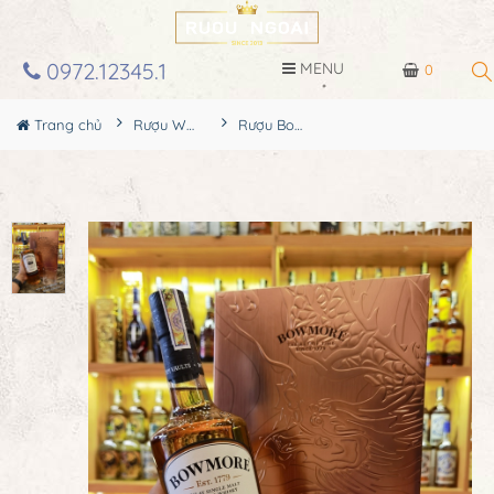
0972.12345.1
MENU
0
Trang chủ
Rượu Whisky
Rượu Bowmore No1 Hộp Quà 2024