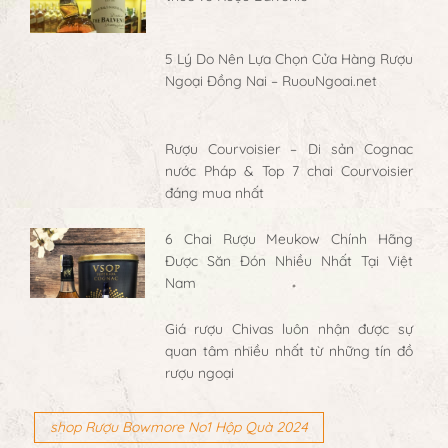
5 Lý Do Nên Lựa Chọn Cửa Hàng Rượu
Ngoại Đồng Nai – RuouNgoai.net
Rượu Courvoisier – Di sản Cognac
nước Pháp & Top 7 chai Courvoisier
đáng mua nhất
6 Chai Rượu Meukow Chính Hãng
Được Săn Đón Nhiều Nhất Tại Việt
Nam
Giá rượu Chivas luôn nhận được sự
quan tâm nhiều nhất từ những tín đồ
rượu ngoại
shop Rượu Bowmore No1 Hộp Quà 2024