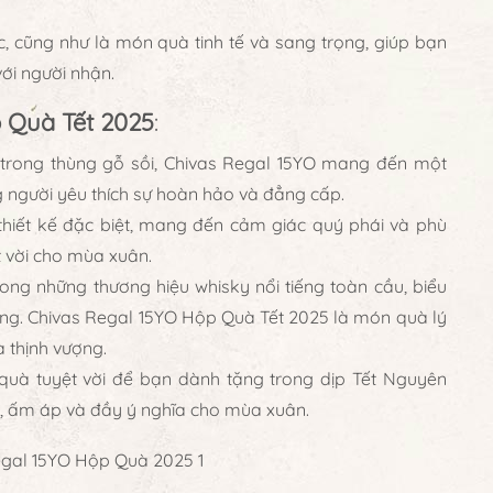
, cũng như là món quà tinh tế và sang trọng, giúp bạn
với người nhận.
 Quà Tết 2025
:
 trong thùng gỗ sồi,
Chivas Regal 15YO
mang đến một
g người yêu thích sự hoàn hảo và đẳng cấp.
thiết kế đặc biệt, mang đến cảm giác quý phái và phù
t vời cho mùa xuân.
rong những thương hiệu whisky nổi tiếng toàn cầu, biểu
ượng. Chivas Regal 15YO Hộp Quà Tết 2025 là món quà lý
 thịnh vượng.
uà tuyệt vời để bạn dành tặng trong dịp Tết Nguyên
i, ấm áp và đầy ý nghĩa cho mùa xuân.