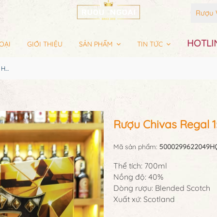
Rượu 
HOTLIN
OẠI
GIỚI THIỆU
SẢN PHẨM
TIN TỨC
Rượu Chivas Regal 15YO Hộp Quà 2025
Rượu Chivas Regal 
Mã sản phẩm:
5000299622049H
Thể tích: 700ml
Nồng độ: 40%
Dòng rượu: Blended Scotch
Xuất xứ: Scotland