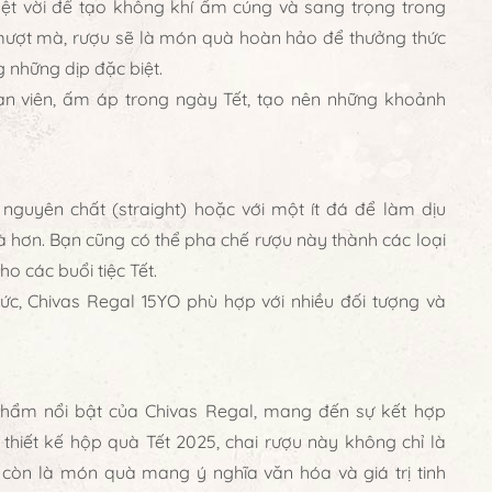
ệt vời để tạo không khí ấm cúng và sang trọng trong
, mượt mà, rượu sẽ là món quà hoàn hảo để thưởng thức
g những dịp đặc biệt.
àn viên, ấm áp trong ngày Tết, tạo nên những khoảnh
nguyên chất (straight) hoặc với một ít đá để làm dịu
hơn. Bạn cũng có thể pha chế rượu này thành các loại
o các buổi tiệc Tết.
hức, Chivas Regal 15YO phù hợp với nhiều đối tượng và
hẩm nổi bật của
Chivas Regal
, mang đến sự kết hợp
ới thiết kế hộp quà Tết 2025, chai rượu này không chỉ là
còn là món quà mang ý nghĩa văn hóa và giá trị tinh