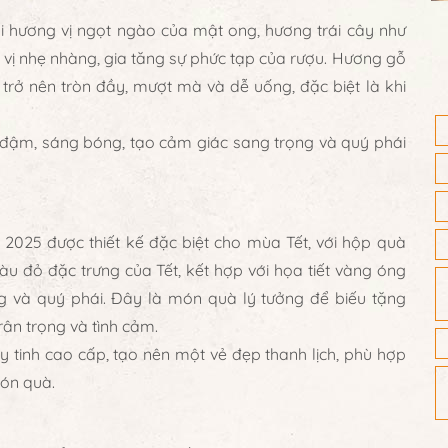
i hương vị ngọt ngào của mật ong, hương trái cây như
ia vị nhẹ nhàng, gia tăng sự phức tạp của rượu. Hương gỗ
trở nên tròn đầy, mượt mà và dễ uống, đặc biệt là khi
đậm, sáng bóng, tạo cảm giác sang trọng và quý phái
 2025
được thiết kế đặc biệt cho mùa Tết, với hộp quà
àu đỏ đặc trưng của Tết, kết hợp với họa tiết vàng óng
và quý phái. Đây là món quà lý tưởng để biếu tặng
trân trọng và tình cảm.
hủy tinh cao cấp, tạo nên một vẻ đẹp thanh lịch, phù hợp
món quà.