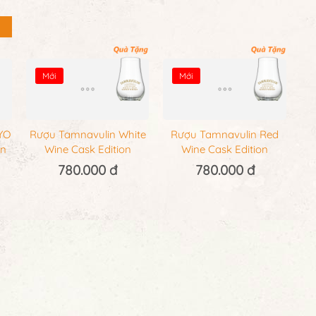
Mới
Mới
YO
Rượu Tamnavulin White
Rượu Tamnavulin Red
on
Wine Cask Edition
Wine Cask Edition
780.000 đ
780.000 đ