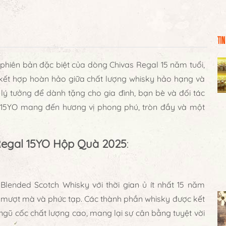
TIN
phiên bản đặc biệt của dòng
Chivas Regal 15 năm tuổi
,
ự kết hợp hoàn hảo giữa chất lượng whisky hảo hạng và
 lý tưởng để dành tặng cho gia đình, bạn bè và đối tác
 15YO mang đến hương vị phong phú, tròn đầy và một
 Regal 15YO Hộp Quà 2025
:
g
Blended Scotch Whisky
với thời gian ủ ít nhất 15 năm
ị mượt mà và phức tạp. Các thành phần whisky được kết
gũ cốc chất lượng cao, mang lại sự cân bằng tuyệt vời