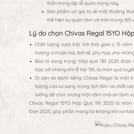
thần trong dịp lễ quan trọng này.
Sản phẩm có giá trị về mặt thưởng thức
thể hiện sự quan tâm và trân trọng đối 
Lý do chọn Chivas Regal 15YO Hộp
Chất lượng vượt trội
: Với thời gian ủ 15 năm
hương vị mượt mà, tinh tế, phù hợp cho nhữn
Bao bì sang trọng
: Hộp quà Tết 2025 được 
hợp với không khí lễ hội Tết, là món quà tuyệ
Di sản và danh tiếng
: Chivas Regal là một t
tượng của sự sang trọng, lịch lãm và chất l
tưởng để chúc mừng một năm mới an lành và
Chivas Regal 15YO Hộp Quà Tết 2025
là món q
Đán 2025, góp phần mang lại không khí vui tươ