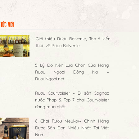
 TỨC MỚI
Giới thiệu Rượu Balvenie, Top 6 kiến
thức về Rượu Balvenie
5 Lý Do Nên Lựa Chọn Cửa Hàng
Rượu Ngoại Đồng Nai –
RuouNgoai.net
Rượu Courvoisier – Di sản Cognac
nước Pháp & Top 7 chai Courvoisier
đáng mua nhất
6 Chai Rượu Meukow Chính Hãng
Được Săn Đón Nhiều Nhất Tại Việt
Nam