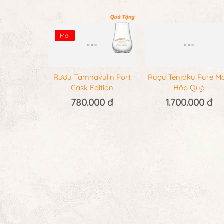
Mới
Rượu Tenjaku Pure Ma
Hộp Quà
1.700.000 đ
Rượu Tamnavulin Port
Cask Edition
780.000 đ