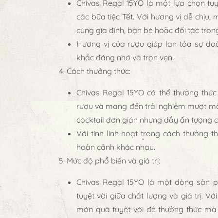
Chivas Regal 15YO
là một lựa chọn tuy
các bữa tiệc Tết. Với hương vị dễ chịu
cùng gia đình, bạn bè hoặc đối tác tron
Hương vị của rượu giúp lan tỏa sự đo
khắc đáng nhớ và trọn vẹn.
Cách thưởng thức
:
Chivas Regal 15YO
có thể thưởng thức 
rượu và mang đến trải nghiệm mượt mà 
cocktail đơn giản nhưng đầy ấn tượng ch
Với tính linh hoạt trong cách thưởng t
hoàn cảnh khác nhau.
Mức độ phổ biến và giá trị
:
Chivas Regal 15YO
là một dòng sản p
tuyệt vời giữa chất lượng và giá trị. V
món quà tuyệt vời để thưởng thức mà 