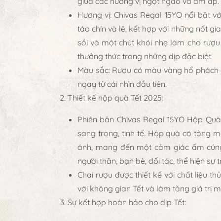
giữa các hương vị ngọt ngào và ấm áp.
Hương vị
:
Chivas Regal 15YO
nổi bật vớ
táo chín và lê, kết hợp với những nốt g
sồi và một chút khói nhẹ làm cho rượu 
thưởng thức trong những dịp đặc biệt.
Màu sắc
: Rượu có màu vàng hổ phách 
ngay từ cái nhìn đầu tiên.
Thiết kế hộp quà Tết 2025
:
Phiên bản
Chivas Regal 15YO Hộp Quà
sang trọng, tinh tế. Hộp quà có tông m
ánh, mang đến một cảm giác ấm cúng 
người thân, bạn bè, đối tác, thể hiện sự 
Chai rượu được thiết kế với chất liệu t
với không gian Tết và làm tăng giá trị 
Sự kết hợp hoàn hảo cho dịp Tết
: