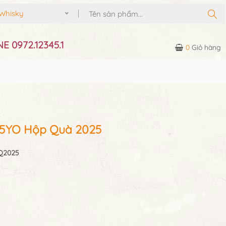
Whisky
E 0972.12345.1
0
Giỏ hàng
15YO Hộp Quà 2025
Q2025