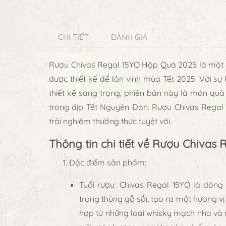
CHI TIẾT
ĐÁNH GIÁ
Rượu Chivas Regal 15YO Hộp Quà 2025
là một 
được thiết kế để tôn vinh mùa Tết 2025. Với s
thiết kế sang trọng, phiên bản này là món quà
trong dịp Tết Nguyên Đán. Rượu Chivas Regal
trải nghiệm thưởng thức tuyệt vời.
Thông tin chi tiết về Rượu Chivas
Đặc điểm sản phẩm
:
Tuổi rượu
:
Chivas Regal 15YO
là dòn
trong thùng gỗ sồi, tạo ra một hương v
hợp từ những loại whisky mạch nha và n