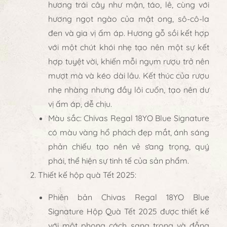
hương trái cây như mận, táo, lê, cùng với
hương ngọt ngào của mật ong, sô-cô-la
đen và gia vị ấm áp. Hương gỗ sồi kết hợp
với một chút khói nhẹ tạo nên một sự kết
hợp tuyệt vời, khiến mỗi ngụm rượu trở nên
mượt mà và kéo dài lâu. Kết thúc của rượu
nhẹ nhàng nhưng đầy lôi cuốn, tạo nên dư
vị ấm áp, dễ chịu.
Màu sắc
: Chivas Regal 18YO Blue Signature
có màu vàng hổ phách đẹp mắt, ánh sáng
phản chiếu tạo nên vẻ sang trọng, quý
phái, thể hiện sự tinh tế của sản phẩm.
Thiết kế hộp quà Tết 2025
:
Phiên bản
Chivas Regal 18YO Blue
Signature Hộp Quà Tết 2025
được thiết kế
với một phong cách sang trọng và đẳng