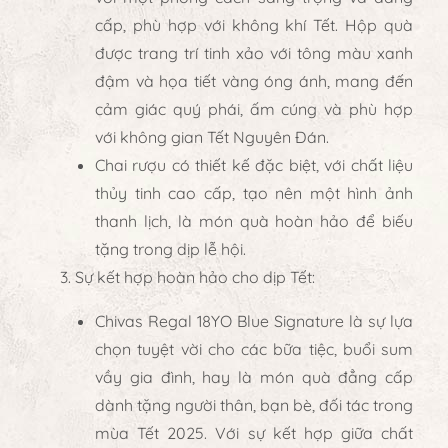
cấp, phù hợp với không khí Tết. Hộp quà
được trang trí tinh xảo với tông màu xanh
đậm và họa tiết vàng óng ánh, mang đến
cảm giác quý phái, ấm cúng và phù hợp
với không gian Tết Nguyên Đán.
Chai rượu có thiết kế đặc biệt, với chất liệu
thủy tinh cao cấp, tạo nên một hình ảnh
thanh lịch, là món quà hoàn hảo để biếu
tặng trong dịp lễ hội.
Sự kết hợp hoàn hảo cho dịp Tết
:
Chivas Regal 18YO Blue Signature
là sự lựa
chọn tuyệt vời cho các bữa tiệc, buổi sum
vầy gia đình, hay là món quà đẳng cấp
dành tặng người thân, bạn bè, đối tác trong
mùa Tết 2025. Với sự kết hợp giữa chất