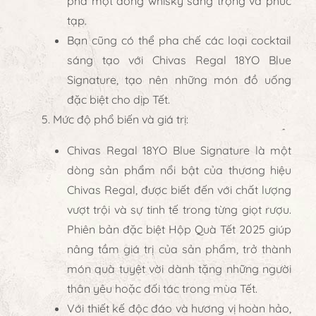
phá một dòng whisky sang trọng và phức
tạp.
Bạn cũng có thể pha chế các loại cocktail
sáng tạo với Chivas Regal 18YO Blue
Signature, tạo nên những món đồ uống
đặc biệt cho dịp Tết.
Mức độ phổ biến và giá trị
:
Chivas Regal 18YO Blue Signature
là một
dòng sản phẩm nổi bật của thương hiệu
Chivas Regal
, được biết đến với chất lượng
vượt trội và sự tinh tế trong từng giọt rượu.
Phiên bản đặc biệt
Hộp Quà Tết 2025
giúp
nâng tầm giá trị của sản phẩm, trở thành
món quà tuyệt vời dành tặng những người
thân yêu hoặc đối tác trong mùa Tết.
Với thiết kế độc đáo và hương vị hoàn hảo,