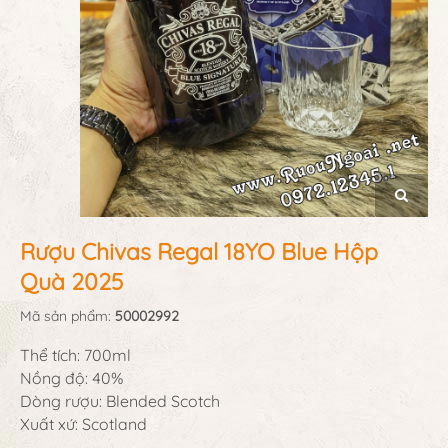
Rượu Chivas Regal 18YO Blue Hộp
Quà 2025
Mã sản phẩm:
50002992
Thể tích: 700ml
Nồng độ: 40%
Dòng rượu: Blended Scotch
Xuất xứ: Scotland