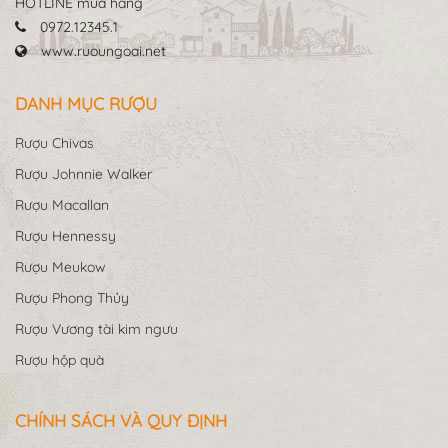
HOTLINE mua hàng
0972.12345.1
www.ruoungoai.net
DANH MỤC RƯỢU
Rượu Chivas
Rượu Johnnie Walker
Rượu Macallan
Rượu Hennessy
Rượu Meukow
Rượu Phong Thủy
Rượu Vương tài kim ngưu
Rượu hộp quà
CHÍNH SÁCH VÀ QUY ĐỊNH