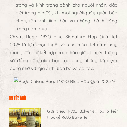
trọng và kính trọng dành cho người nhận, đặc
biệt trong dịp Tết, khi mọi người quây quần bên
nhau, tôn vinh tình thân và những thành công
trong năm qua.
Chivas Regal 18YO Blue Signature Hộp Quà Tết
2025
là lựa chọn tuyệt vời cho mùa Tết năm nay,
mang đến sự kết hợp hoàn hảo giữa truyền thống
và đẳng cấp, giúp bạn tạo dựng những kỷ niệm
đáng nhớ với gia đình, bạn bè và đối tác.
TIN TỨC MỚI
Giới thiệu Rượu Balvenie, Top 6 kiến
thức về Rượu Balvenie