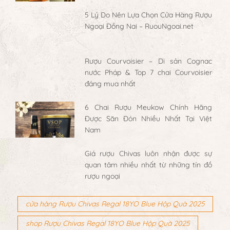
5 Lý Do Nên Lựa Chọn Cửa Hàng Rượu
Ngoại Đồng Nai – RuouNgoai.net
Rượu Courvoisier – Di sản Cognac
nước Pháp & Top 7 chai Courvoisier
đáng mua nhất
6 Chai Rượu Meukow Chính Hãng
Được Săn Đón Nhiều Nhất Tại Việt
Nam
Giá rượu Chivas luôn nhận được sự
quan tâm nhiều nhất từ những tín đồ
rượu ngoại
cửa hàng Rượu Chivas Regal 18YO Blue Hộp Quà 2025
shop Rượu Chivas Regal 18YO Blue Hộp Quà 2025