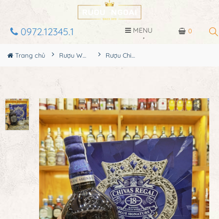
0972.12345.1
MENU
0
Trang chủ
Rượu Whisky
Rượu Chivas Regal 18YO Blue Hộp Quà 2025