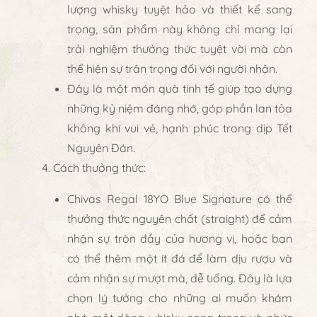
lượng whisky tuyệt hảo và thiết kế sang
trọng, sản phẩm này không chỉ mang lại
trải nghiệm thưởng thức tuyệt vời mà còn
thể hiện sự trân trọng đối với người nhận.
Đây là một món quà tinh tế giúp tạo dựng
những kỷ niệm đáng nhớ, góp phần lan tỏa
không khí vui vẻ, hạnh phúc trong dịp Tết
Nguyên Đán.
Cách thưởng thức
:
Chivas Regal 18YO Blue Signature
có thể
thưởng thức nguyên chất (straight) để cảm
nhận sự tròn đầy của hương vị, hoặc bạn
có thể thêm một ít đá để làm dịu rượu và
cảm nhận sự mượt mà, dễ uống. Đây là lựa
chọn lý tưởng cho những ai muốn khám