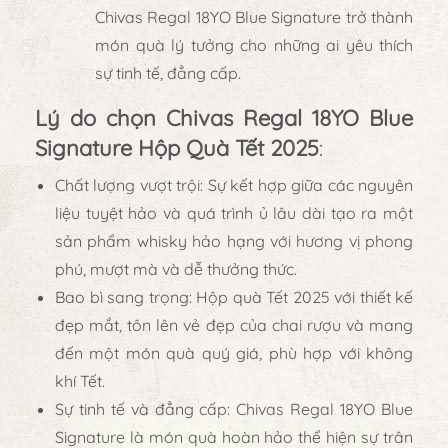
Chivas Regal 18YO Blue Signature
trở thành
món quà lý tưởng cho những ai yêu thích
sự tinh tế, đẳng cấp.
Lý do chọn Chivas Regal 18YO Blue
Signature Hộp Quà Tết 2025
:
Chất lượng vượt trội
: Sự kết hợp giữa các nguyên
liệu tuyệt hảo và quá trình ủ lâu dài tạo ra một
sản phẩm whisky hảo hạng với hương vị phong
phú, mượt mà và dễ thưởng thức.
Bao bì sang trọng
: Hộp quà Tết 2025 với thiết kế
đẹp mắt, tôn lên vẻ đẹp của chai rượu và mang
đến một món quà quý giá, phù hợp với không
khí Tết.
Sự tinh tế và đẳng cấp
: Chivas Regal 18YO Blue
Signature là món quà hoàn hảo thể hiện sự trân