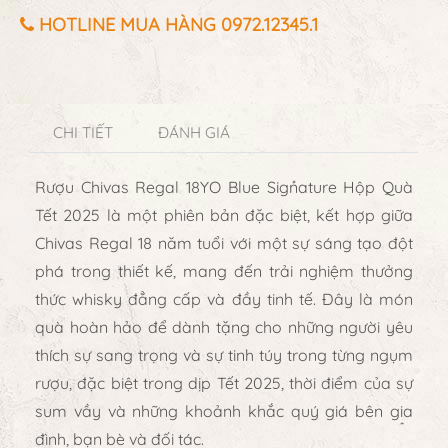
HOTLINE MUA HÀNG 0972.12345.1
CHI TIẾT
ĐÁNH GIÁ
Rượu Chivas Regal 18YO Blue Signature Hộp Quà
Tết 2025
là một phiên bản đặc biệt, kết hợp giữa
Chivas Regal 18 năm tuổi
với một sự sáng tạo đột
phá trong thiết kế, mang đến trải nghiệm thưởng
thức whisky đẳng cấp và đầy tinh tế. Đây là món
quà hoàn hảo để dành tặng cho những người yêu
thích sự sang trọng và sự tinh túy trong từng ngụm
rượu, đặc biệt trong dịp Tết 2025, thời điểm của sự
sum vầy và những khoảnh khắc quý giá bên gia
đình, bạn bè và đối tác.