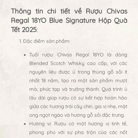
Thông tin chi tiết về Rượu Chivas
Regal 18YO Blue Signature Hộp Quà
Tết 2025
:
Đặc điểm sản phẩm
:
Tuổi rượu
:
Chivas Regal 18YO
là dòng
Blended Scotch Whisky
cao cấp, với các
nguyên liệu được ủ trong thùng gỗ sồi ít
nhất 18 năm, tạo ra một sản phẩm mượt
mà, phức tạp và trưởng thành. Quá trình ủ
lâu dài giúp rượu có sự kết hợp hoàn hảo
giữa các hương trái cây chín, gia vị nhẹ, mật
ong ngọt ngào và hương gỗ sồi đặc trưng.
Hương vị
: Rượu có một hương vị tinh tế,
phong phú với sự pha trộn của các nốt