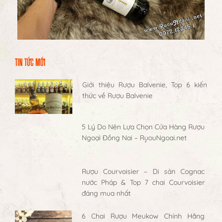
TIN TỨC MỚI
Giới thiệu Rượu Balvenie, Top 6 kiến
thức về Rượu Balvenie
5 Lý Do Nên Lựa Chọn Cửa Hàng Rượu
Ngoại Đồng Nai – RuouNgoai.net
Rượu Courvoisier – Di sản Cognac
nước Pháp & Top 7 chai Courvoisier
đáng mua nhất
6 Chai Rượu Meukow Chính Hãng