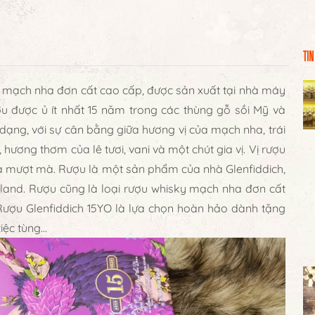
TIN
ky mạch nha đơn cất cao cấp, được sản xuất tại nhà máy
ợu được ủ ít nhất 15 năm trong các thùng gỗ sồi Mỹ và
dạng, với sự cân bằng giữa hương vị của mạch nha, trái
hương thơm của lê tươi, vani và một chút gia vị. Vị rượu
u và mượt mà. Rượu là một sản phẩm của nhà Glenfiddich,
tland. Rượu cũng là loại rượu whisky mạch nha đơn cất
. Rượu Glenfiddich 15YO là lựa chọn hoàn hảo dành tặng
tiệc tùng…