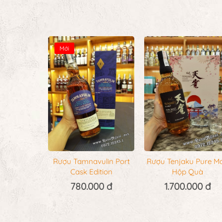
Mới
Rượu Tamnavulin Port
Rượu Tenjaku Pure Ma
Cask Edition
Hộp Quà
780.000 đ
1.700.000 đ