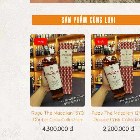
SẢN PHẨM CÙNG LOẠI
Mới
Mới
Rượu The Macallan 15YO
Rượu The Macallan 12
Double Cask Collection
Double Cask Collecti
4.300.000 đ
2.200.000 đ