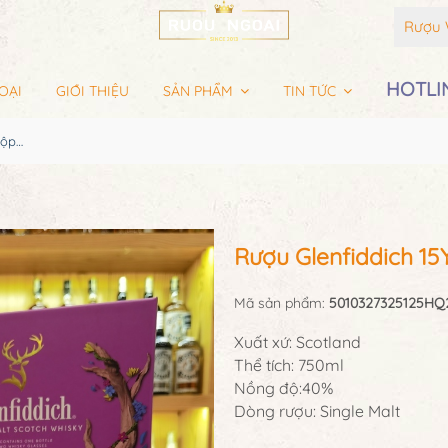
Rượu 
HOTLIN
OẠI
GIỚI THIỆU
SẢN PHẨM
TIN TỨC
Rượu Glenfiddich 15YO Hộp Quà 2024
Rượu Glenfiddich 1
Mã sản phẩm:
5010327325125HQ
Xuất xứ: Scotland
Thể tích: 750ml
Nồng độ:40%
Dòng rượu: Single Malt