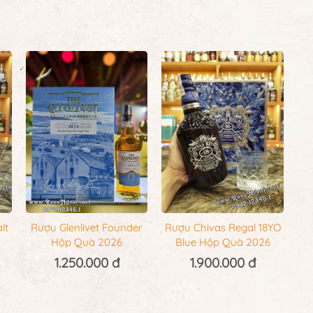
lt
Rượu Glenlivet Founder
Rượu Chivas Regal 18YO
Hộp Quà 2026
Blue Hộp Quà 2026
1.250.000 đ
1.900.000 đ