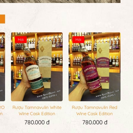
Mới
Mới
YO
Rượu Tamnavulin White
Rượu Tamnavulin Red
on
Wine Cask Edition
Wine Cask Edition
780.000 đ
780.000 đ