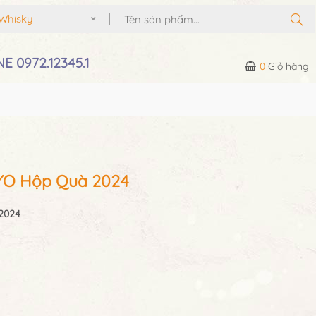
Whisky
E 0972.12345.1
0
Giỏ hàng
5YO Hộp Quà 2024
2024