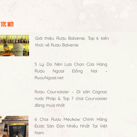
 TỨC MỚI
Giới thiệu Rượu Balvenie, Top 6 kiến
thức về Rượu Balvenie
5 Lý Do Nên Lựa Chọn Cửa Hàng
Rượu Ngoại Đồng Nai –
RuouNgoai.net
Rượu Courvoisier – Di sản Cognac
nước Pháp & Top 7 chai Courvoisier
đáng mua nhất
6 Chai Rượu Meukow Chính Hãng
Được Săn Đón Nhiều Nhất Tại Việt
Nam