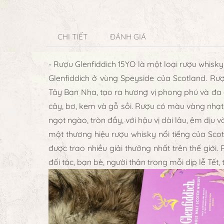
CHI TIẾT
ĐÁNH GIÁ
- Rượu Glenfiddich 15YO là một loại rượu whis
Glenfiddich ở vùng Speyside của Scotland. Rư
Tây Ban Nha, tạo ra hương vị phong phú và đa 
cây, bơ, kem và gỗ sồi. Rượu có màu vàng nhạt, 
ngọt ngào, tròn đầy, với hậu vị dài lâu, êm dị
một thương hiệu rượu whisky nổi tiếng của Sco
được trao nhiều giải thưởng nhất trên thế giới
đối tác, bạn bè, người thân trong mỗi dịp lễ Tết, 