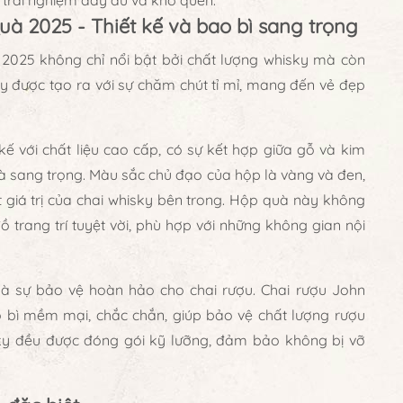
t trải nghiệm đầy đủ và khó quên.
à 2025 - Thiết kế và bao bì sang trọng
025 không chỉ nổi bật bởi chất lượng whisky mà còn
ày được tạo ra với sự chăm chút tỉ mỉ, mang đến vẻ đẹp
kế với chất liệu cao cấp, có sự kết hợp giữa gỗ và kim
và sang trọng. Màu sắc chủ đạo của hộp là vàng và đen,
 bật giá trị của chai whisky bên trong. Hộp quà này không
 trang trí tuyệt vời, phù hợp với những không gian nội
là sự bảo vệ hoàn hảo cho chai rượu. Chai rượu John
bì mềm mại, chắc chắn, giúp bảo vệ chất lượng rượu
sky đều được đóng gói kỹ lưỡng, đảm bảo không bị vỡ