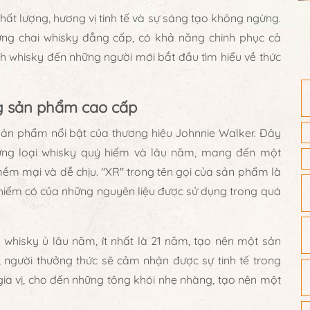
ất lượng, hương vị tinh tế và sự sáng tạo không ngừng.
ng chai whisky đẳng cấp, có khả năng chinh phục cả
ích whisky đến những người mới bắt đầu tìm hiểu về thức
g sản phẩm cao cấp
ản phẩm nổi bật của thương hiệu Johnnie Walker. Đây
hững loại whisky quý hiếm và lâu năm, mang đến một
mềm mại và dễ chịu. "XR" trong tên gọi của sản phẩm là
và hiếm có của những nguyên liệu được sử dụng trong quá
 whisky ủ lâu năm, ít nhất là 21 năm, tạo nên một sản
 người thưởng thức sẽ cảm nhận được sự tinh tế trong
 gia vị, cho đến những tông khói nhẹ nhàng, tạo nên một