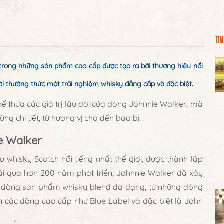
TIN
rong những sản phẩm cao cấp được tạo ra bởi thương hiệu nổi
i thưởng thức một trải nghiệm whisky đẳng cấp và đặc biệt.
ế thừa các giá trị lâu đời của dòng Johnnie Walker, mà
ng chi tiết, từ hương vị cho đến bao bì.
e Walker
 whisky Scotch nổi tiếng nhất thế giới, được thành lập
rải qua hơn 200 năm phát triển, Johnnie Walker đã xây
ác dòng sản phẩm whisky blend đa dạng, từ những dòng
n các dòng cao cấp như Blue Label và đặc biệt là John