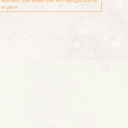
mua Rượu John Walker Sons XR21 Hộp Quà 2025 uy
tín giá rẻ