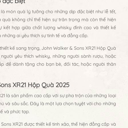
 đặc biệt
 món quà lý tưởng cho những dịp đặc biệt như lễ tết,
 quà không chỉ thể hiện sự trân trọng mà còn thể hiện
kết hợp giữa chất lượng whisky đỉnh cao và thiết kế
hững ai yêu thích sự tinh tế và đẳng cấp.
và thiết kế sang trọng, John Walker & Sons XR21 Hộp Quà
người yêu thích whisky, những người sành rượu, hoặc
 để dành tặng cho bạn bè, đối tác, hoặc người thân
Sons XR21 Hộp Quà 2025
21 là sản phẩm cao cấp với sự pha trộn của những loại
ú và sâu sắc. Đây là một lựa chọn tuyệt vời cho những
tế và phức tạp.
Sons XR21 được thiết kế tinh xảo, thể hiện đẳng cấp và