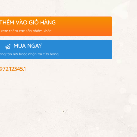
THÊM VÀO GIỎ HÀNG
 xem thêm các sản phẩm khác
MUA NGAY
àng tận nơi hoặc nhận tại cửa hàng
2.12345.1