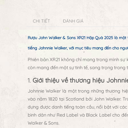
CHI TIẾT
ĐÁNH GIÁ
Rượu John Walker & Sons XR21 Hộp Quà 2025 là một t
tiếng Johnnie Walker, với mục tiêu mang đến cho ngườ
Phiên bản XR21 không chỉ mang trong mình sự k
còn mang đến một sự tinh tế, sang trọng trong từ
1.
Giới thiệu về thương hiệu Johnni
Johnnie Walker là một trong những thương hiệu
vào năm 1820 tại Scotland bởi John Walker. T
dựng được danh tiếng toàn cầu, nổi bật với c
bình dân như Red Label và Black Label cho đế
Walker & Sons.