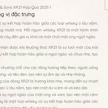
g vị đặc trưng
ự kết hợp hoàn hảo giữa các loại whisky ủ lâu năm,
ng mượt mà. Mỗi ngụm whisky XR21 là một hành trình
ái cây đến gia vị, khói và một chút mật ong ngọt ngào.
nhận được khi thưởng thức XR21 là sự tươi mát của trái
sự kết hợp hoàn hảo giữa vị ngọt ngào và chua nhẹ, tạo
n nhường chỗ cho các tầng hương tiếp theo, người uống
ừng, và tiêu đen, tạo nên sự ấm áp và nhẹ nhàng.
ng của dòng XR21 là hương khói nhẹ, mang đến sự mượt
ợc ủ lâu năm, tạo nên một dư vị êm ái và kéo dài.
 là sự ngọt ngào của mật ong và vani, tạo nên một cảm
ây là một loại whisky có sự kết hợp hoàn hảo giữa các