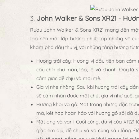
3.
John Walker & Sons XR21 - Hươn
Rượu John Walker & Sons XR21 mang đến một s
tạo nên một lớp hương phức tạp nhưng vô cù
khám phá đầy thú vị, với những tầng hương từ tr
Hương trái cây
: Hương vị đầu tiên bạn cảm 
cây chín như mận, táo, lê, và chanh. Đây là 
cảm giác dễ chịu và mới mẻ.
Gia vị nhẹ nhàng
: Sau khi hương trái cây dầ
sẽ cảm nhận được một chút gia vị như quế, g
Hương khói và gỗ
: Một trong những đặc trư
mà, kết hợp hoàn hảo với hương gỗ sồi đã đư
Mật ong và vani
: Cuối cùng, dư vị của XR21
giác êm dịu, dễ chịu và vô cùng sâu lắng. Đ