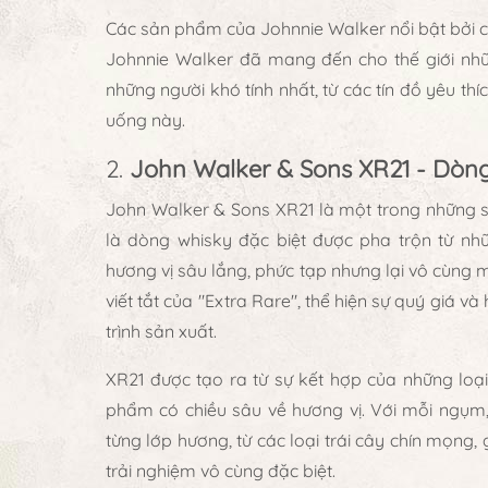
Các sản phẩm của Johnnie Walker nổi bật bởi ch
Johnnie Walker đã mang đến cho thế giới nhữ
những người khó tính nhất, từ các tín đồ yêu th
uống này.
2.
John Walker & Sons XR21 - Dòn
John Walker & Sons XR21 là một trong những s
là dòng whisky đặc biệt được pha trộn từ n
hương vị sâu lắng, phức tạp nhưng lại vô cùng 
viết tắt của "Extra Rare", thể hiện sự quý giá 
trình sản xuất.
XR21 được tạo ra từ sự kết hợp của những loại
phẩm có chiều sâu về hương vị. Với mỗi ngụm,
từng lớp hương, từ các loại trái cây chín mọng,
trải nghiệm vô cùng đặc biệt.