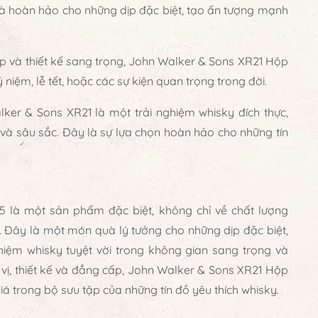
quà hoàn hảo cho những dịp đặc biệt, tạo ấn tượng mạnh
ấp và thiết kế sang trọng, John Walker & Sons XR21 Hộp
iệm, lễ tết, hoặc các sự kiện quan trọng trong đời.
ker & Sons XR21 là một trải nghiệm whisky đích thực,
và sâu sắc. Đây là sự lựa chọn hoàn hảo cho những tín
là một sản phẩm đặc biệt, không chỉ về chất lượng
g. Đây là một món quà lý tưởng cho những dịp đặc biệt,
hiệm whisky tuyệt vời trong không gian sang trọng và
vị, thiết kế và đẳng cấp, John Walker & Sons XR21 Hộp
 trong bộ sưu tập của những tín đồ yêu thích whisky.