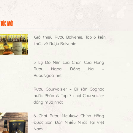
 TỨC MỚI
Giới thiệu Rượu Balvenie, Top 6 kiến
thức về Rượu Balvenie
5 Lý Do Nên Lựa Chọn Cửa Hàng
Rượu Ngoại Đồng Nai –
RuouNgoai.net
Rượu Courvoisier – Di sản Cognac
nước Pháp & Top 7 chai Courvoisier
đáng mua nhất
6 Chai Rượu Meukow Chính Hãng
Được Săn Đón Nhiều Nhất Tại Việt
Nam