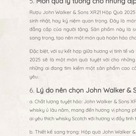
5.
Món quà lý tưởng cho những dịp
Rượu John Walker & Sons XR21 Hộp Quà 2025 là
sinh nhật, hay kỷ niệm quan trọng. Đây là món
đẳng cấp của người tặng. Sản phẩm này là sự 
sang trọng, tạo nên một món quà hoàn hảo cho n
Đặc biệt, với sự kết hợp giữa hương vị tinh tế 
2025 sẽ là một món quà tuyệt vời cho những 
những ai đang tìm kiếm một sản phẩm cao cấp
yêu.
6.
Lý do nên chọn John Walker & 
a. Chất lượng tuyệt hảo
: John Walker & Sons XR
whisky ủ lâu năm, mang đến hương vị phong ph
ai yêu thích whisky Scotch với hương vị đầy tinh 
b. Thiết kế sang trọng
: Hộp quà John Walker & 