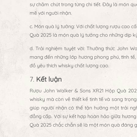
sự chăm chút trong từng chi tiết. Đây là món 
mẽ với người nhận.
c. Món quà lý tưởng
: Với chất lượng rượu cao c
Quà 2025 là món quà lý tưởng cho những dịp kỷ n
d. Trải nghiệm tuyệt vời
: Thưởng thức John Wal
mang đến những lớp hương phong phú, tinh tế, 
đồ yêu thích whisky chất lượng cao.
7.
Kết luận
Rượu John Walker & Sons XR21 Hộp Quà 2025 
whisky mà còn về thiết kế tinh tế và sang trọn
giúp người nhận có thể tận hưởng một trải ng
đẳng cấp. Với sự kết hợp hoàn hảo giữa hương 
Quà 2025 chắc chắn sẽ là một món quà đáng giá