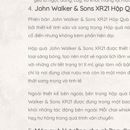
yếu tố ngọt, đắng, cay, và khói, mang lại mộ
4.
John Walker & Sons XR21 Hộp Qu
Phiên bản John Walker & Sons XR21 Hộp Quà 2
bởi thiết kế tinh xảo và sang trọng. Hộp quà n
cổ điển nhưng không kém phần hiện đại.
Hộp quà John Walker & Sons XR21
được thiết 
loại sáng bóng, tạo nên một vẻ ngoài lịch lãm 
với những chi tiết trang trí tỉ mỉ, giúp làm nổi
chỉ là nơi đựng chai rượu mà còn là một món đồ
thất sang trọng và tinh tế.
Ngoài thiết kế bên ngoài, bên trong hộp quà 
Walker & Sons XR21 được đựng trong một bao 
khỏi những tác động bên ngoài. Mỗi chai whi
hay hư hỏng trong quá trình vận chuyển.