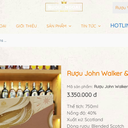
Rượu 
HOTLIN
OẠI
GIỚI THIỆU
SẢN PHẨM
TIN TỨC
Rượu John Walker & Sons XR21 Hộp Quà 2025
Rượu John Walker 
Mã sản phẩm:
Rượu John Walker
3.350.000 đ
Thể tích: 750ml
Nồng độ: 40%
Xuất xứ: Scotland
Dòng rượu: Blended Scotch