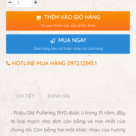
THÊM VÀO GIỎ HÀNG
Và xem thêm các sản phẩm khác
MUA NGAY
Giao hàng tận nơi hoặc nhận tại cửa hàng
HOTLINE MUA HÀNG 0972.12345.1
CHI TIẾT
ĐÁNH GIÁ
- Rượu Old Pulteney 15YO được ủ trong 15 năm, đây
là loại mạch nha đơn cân bằng và mịn nhất của
chúng tôi. Cân bằng hai mặt khác nhau của hương