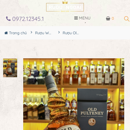
0972.12345.1
MENU
0
Trang chủ
Rượu Whisky
Rượu Old Pulteney 15YO