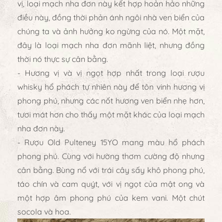
vị, loại mạch nha đơn này kết hợp hoản hảo những
điều này, đồng thời phản ánh ngôi nhà ven biển của
chúng ta và ảnh hưởng ko ngừng của nó. Một mặt,
đây là loại mạch nha đơn mãnh liệt, nhưng đồng
thời nó thực sự cân bằng.
- Hương vị và vị ngọt hợp nhất trong loại rượu
whisky hổ phách tự nhiên này để tôn vinh hương vị
phong phú, nhưng các nốt hương ven biển nhẹ hơn,
tươi mát hơn cho thấy một mặt khác của loại mạch
nha đơn này.
- Rượu Old Pulteney 15YO mang màu hổ phách
phong phú. Cùng với hường thơm cường độ nhưng
cân bằng. Bùng nổ với trái cây sấy khô phong phú,
táo chín và cam quýt, với vị ngọt của mật ong và
một hợp âm phong phú của kem vani. Một chút
socola và hoa.