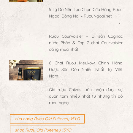
5 Lý Do Nên Lựa Chọn Cửa Hàng Rượu
Ngoại Đồng Nai – RuouNgoai.net
Rượu Courvoisier – Di sản Cognac
nước Pháp & Top 7 chai Courvoisier
đáng mua nhất
6 Chai Rượu Meukow Chính Hãng
Được Săn Đón Nhiều Nhất Tại Việt
Nam
Giá rượu Chivas luôn nhận được sự
quan tâm nhiều nhất từ những tín đồ
rượu ngoại
cửa hàng Rượu Old Pulteney 15YO
shop Rượu Old Pulteney 15YO