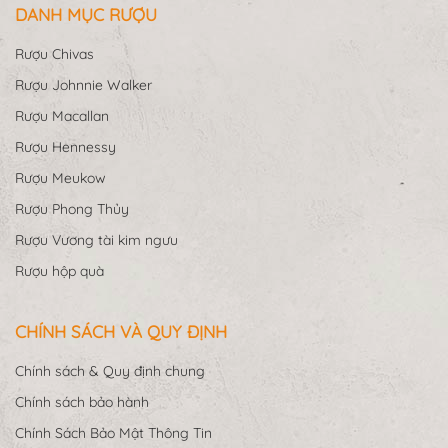
DANH MỤC RƯỢU
Rượu Chivas
Rượu Johnnie Walker
Rượu Macallan
Rượu Hennessy
Rượu Meukow
Rượu Phong Thủy
Rượu Vương tài kim ngưu
Rượu hộp quà
CHÍNH SÁCH VÀ QUY ĐỊNH
Chính sách & Quy định chung
Chính sách bảo hành
Chính Sách Bảo Mật Thông Tin