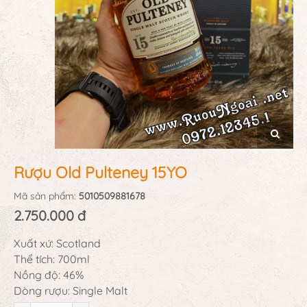
Rượu Old Pulteney 15YO
Mã sản phẩm:
5010509881678
2.750.000 đ
Xuất xứ: Scotland
Thể tích: 700ml
Nồng độ: 46%
Dòng rượu: Single Malt