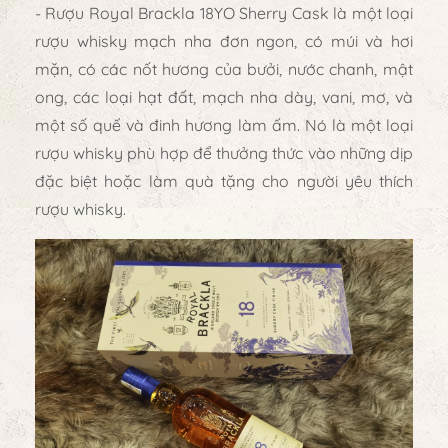
- Rượu Royal Brackla 18YO Sherry Cask là một loại
rượu whisky mạch nha đơn ngon, có múi và hơi
mặn, có các nốt hương của bưởi, nước chanh, mật
ong, các loại hạt đất, mạch nha dày, vani, mơ, và
một số quế và đinh hương làm ấm. Nó là một loại
rượu whisky phù hợp để thưởng thức vào những dịp
đặc biệt hoặc làm quà tặng cho người yêu thích
rượu whisky.