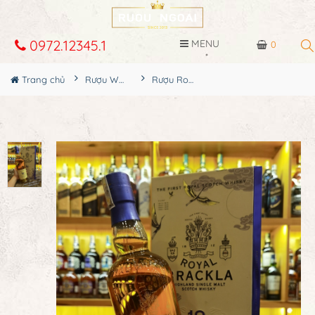
0972.12345.1
MENU
0
Trang chủ
Rượu Whisky
Rượu Royal Brackla 18YO Sherry Cask Hộp Quà