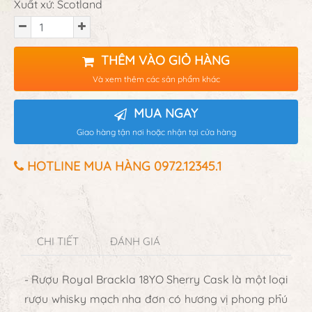
Xuất xứ: Scotland
THÊM VÀO GIỎ HÀNG
Và xem thêm các sản phẩm khác
MUA NGAY
Giao hàng tận nơi hoặc nhận tại cửa hàng
HOTLINE MUA HÀNG 0972.12345.1
CHI TIẾT
ĐÁNH GIÁ
- Rượu Royal Brackla 18YO Sherry Cask là một loại
rượu whisky mạch nha đơn có hương vị phong phú