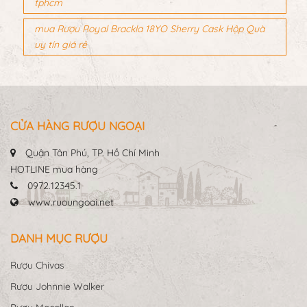
tphcm
mua Rượu Royal Brackla 18YO Sherry Cask Hộp Quà
uy tín giá rẻ
CỬA HÀNG RƯỢU NGOẠI
Quận Tân Phú, TP. Hồ Chí Minh
HOTLINE mua hàng
0972.12345.1
www.ruoungoai.net
DANH MỤC RƯỢU
Rượu Chivas
Rượu Johnnie Walker