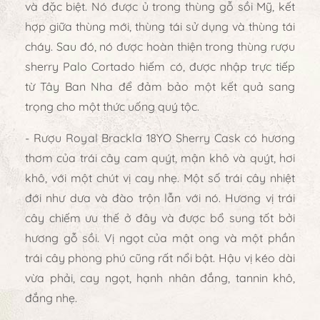
và đặc biệt. Nó được ủ trong thùng gỗ sồi Mỹ, kết
hợp giữa thùng mới, thùng tái sử dụng và thùng tái
cháy. Sau đó, nó được hoàn thiện trong thùng rượu
sherry Palo Cortado hiếm có, được nhập trực tiếp
từ Tây Ban Nha để đảm bảo một kết quả sang
trọng cho một thức uống quý tộc.
- Rượu Royal Brackla 18YO Sherry Cask có hương
thơm của trái cây cam quýt, mận khô và quýt, hơi
khô, với một chút vị cay nhẹ. Một số trái cây nhiệt
đới như dưa và đào trộn lẫn với nó. Hương vị trái
cây chiếm ưu thế ở đây và được bổ sung tốt bởi
hương gỗ sồi. Vị ngọt của mật ong và một phần
trái cây phong phú cũng rất nổi bật. Hậu vị kéo dài
vừa phải, cay ngọt, hạnh nhân đắng, tannin khô,
đắng nhẹ.