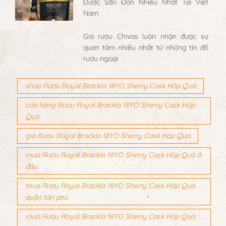
Được Săn Đón Nhiều Nhất Tại Việt
Nam
Giá rượu Chivas luôn nhận được sự
quan tâm nhiều nhất từ những tín đồ
rượu ngoại
shop Rượu Royal Brackla 18YO Sherry Cask Hộp Quà
cửa hàng Rượu Royal Brackla 18YO Sherry Cask Hộp
Quà
giá Rượu Royal Brackla 18YO Sherry Cask Hộp Quà
mua Rượu Royal Brackla 18YO Sherry Cask Hộp Quà ở
đâu
mua Rượu Royal Brackla 18YO Sherry Cask Hộp Quà
quận tân phú
mua Rượu Royal Brackla 18YO Sherry Cask Hộp Quà