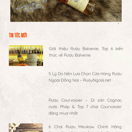
TIN TỨC MỚI
Giới thiệu Rượu Balvenie, Top 6 kiến
thức về Rượu Balvenie
5 Lý Do Nên Lựa Chọn Cửa Hàng Rượu
Ngoại Đồng Nai – RuouNgoai.net
Rượu Courvoisier – Di sản Cognac
nước Pháp & Top 7 chai Courvoisier
đáng mua nhất
6 Chai Rượu Meukow Chính Hãng