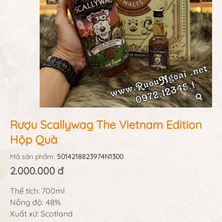
Rượu Scallywag The Vietnam Edition
Hộp Quà
Mã sản phẩm:
5014218823974N1300
2.000.000 đ
Thể tích: 700ml
Nồng độ: 48%
Xuất xứ: Scotland