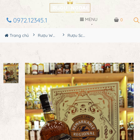
0972.12345.1
MENU
0
Trang chủ
Rượu Whisky
Rượu Scallywag The Vietnam Edition Hộp Quà