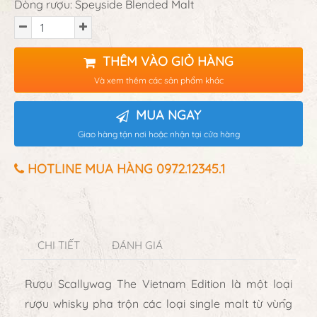
Dòng rượu: Speyside Blended Malt
THÊM VÀO GIỎ HÀNG
Và xem thêm các sản phẩm khác
MUA NGAY
Giao hàng tận nơi hoặc nhận tại cửa hàng
HOTLINE MUA HÀNG 0972.12345.1
CHI TIẾT
ĐÁNH GIÁ
Rượu Scallywag The Vietnam Edition là một loại
rượu whisky pha trộn các loại single malt từ vùng