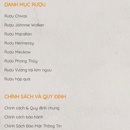
DANH MỤC RƯỢU
Rượu Chivas
Rượu Johnnie Walker
Rượu Macallan
Rượu Hennessy
Rượu Meukow
Rượu Phong Thủy
Rượu Vương tài kim ngưu
Rượu hộp quà
CHÍNH SÁCH VÀ QUY ĐỊNH
Chính sách & Quy định chung
Chính sách bảo hành
Chính Sách Bảo Mật Thông Tin