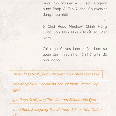
Rượu Courvoisier – Di sản Cognac
nước Pháp & Top 7 chai Courvoisier
đáng mua nhất
6 Chai Rượu Meukow Chính Hãng
Được Săn Đón Nhiều Nhất Tại Việt
Nam
Giá rượu Chivas luôn nhận được sự
quan tâm nhiều nhất từ những tín đồ
rượu ngoại
shop Rượu Scallywag The Vietnam Edition Hộp Quà
cửa hàng Rượu Scallywag The Vietnam Edition Hộp
Quà
giá Rượu Scallywag The Vietnam Edition Hộp Quà
mua Rượu Scallywag The Vietnam Edition Hộp Quà ở