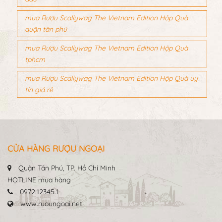
đâu
mua Rượu Scallywag The Vietnam Edition Hộp Quà
quận tân phú
mua Rượu Scallywag The Vietnam Edition Hộp Quà
tphcm
mua Rượu Scallywag The Vietnam Edition Hộp Quà uy
tín giá rẻ
CỬA HÀNG RƯỢU NGOẠI
Quận Tân Phú, TP. Hồ Chí Minh
HOTLINE mua hàng
0972.12345.1
www.ruoungoai.net