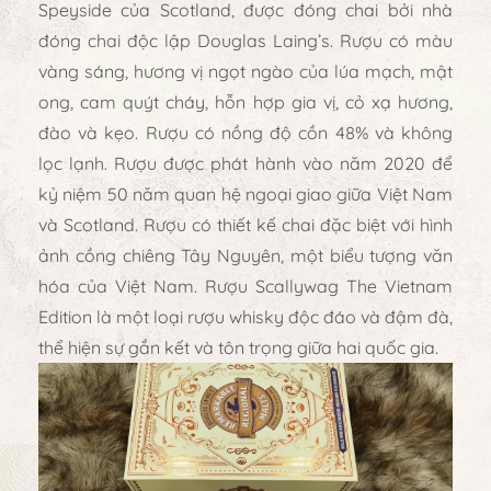
Speyside của Scotland, được đóng chai bởi nhà
đóng chai độc lập Douglas Laing’s. Rượu có màu
vàng sáng, hương vị ngọt ngào của lúa mạch, mật
ong, cam quýt cháy, hỗn hợp gia vị, cỏ xạ hương,
đào và kẹo. Rượu có nồng độ cồn 48% và không
lọc lạnh. Rượu được phát hành vào năm 2020 để
kỷ niệm 50 năm quan hệ ngoại giao giữa Việt Nam
và Scotland. Rượu có thiết kế chai đặc biệt với hình
ảnh cồng chiêng Tây Nguyên, một biểu tượng văn
hóa của Việt Nam. Rượu Scallywag The Vietnam
Edition là một loại rượu whisky độc đáo và đậm đà,
thể hiện sự gắn kết và tôn trọng giữa hai quốc gia.