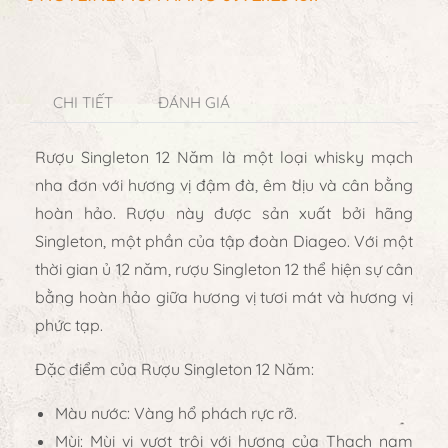
CHI TIẾT
ĐÁNH GIÁ
Rượu Singleton 12 Năm là một loại whisky mạch
nha đơn với hương vị đậm đà, êm dịu và cân bằng
hoàn hảo. Rượu này được sản xuất bởi hãng
Singleton, một phần của tập đoàn Diageo. Với một
thời gian ủ 12 năm, rượu Singleton 12 thể hiện sự cân
bằng hoàn hảo giữa hương vị tươi mát và hương vị
phức tạp.
Đặc điểm của Rượu Singleton 12 Năm:
Màu nước: Vàng hổ phách rực rỡ.
Mùi: Mùi vị vượt trội với hương của Thạch nam