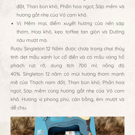
đốt, Than bùn khô, Phấn hoa ngọt, Sáp mềm và
hương gắt nhẹ của Vỏ cam khô.
Vị: Mềm mại, điểm xuyết hương của nến sáp
thơm, Hoa khô, kẹo toffee tan giòn và Đường
nâu mượt mà.
Rượu Singleton 12 Năm được chứa trong chai thủy
tinh dẹt mầu xanh lục cổ điển và có mầu vàng hổ
phách rực rỡ, dung tích 700 ml, nồng độ
40%. Singleton 12 năm có mùi hương thơm mạnh
mẽ của Thạch nam đốt, Than bùn khô, Phấn hoa
ngọt, Sáp mềm cùng hương gắt nhẹ của Vỏ cam
khô. Hương vị phong phú, cân bằng, êm mượt và
dễ chịu.