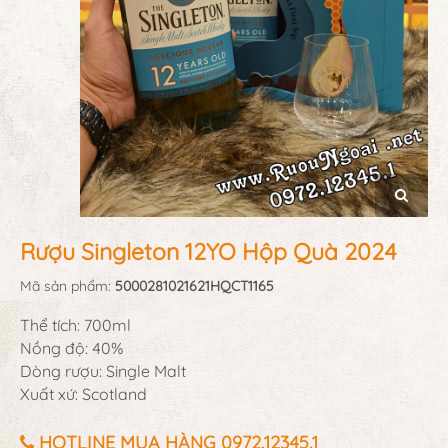
Rượu Singleton 12YO Hộp Quà 2024
Mã sản phẩm:
5000281021621HQCT1165
Thể tích: 700ml
Nồng độ: 40%
Dòng rượu: Single Malt
Xuất xứ: Scotland
HOTLINE MUA HÀNG 0972.12345.1