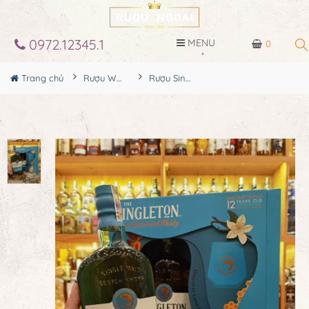
0972.12345.1
MENU
0
Trang chủ
Rượu Whisky
Rượu Singleton 12YO Hộp Quà 2024