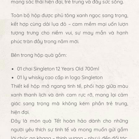
mang sắc thái
hiện đại, trẻ trung và đầy sức sống
.
Toàn bộ hộp được phủ
tông xanh ngọc sang trọng
,
kết hợp cùng
dải lụa đỏ – cam mềm mại uốn lượn
tượng trưng cho
niềm vui, sự may mắn và hạnh
phúc tràn đầy trong năm mới
.
Bên trong hộp quà gồm:
01 chai Singleton 12 Years Old 700ml
01 ly whisky cao cấp in logo Singleton
Thiết kế hộp mở ngang tinh tế, phối hợp giữa
màu
xanh thanh lịch và ánh cam rực rỡ
, mang lại cảm
giác
sang trọng mà không kém phần trẻ trung,
hiện đại
.
Đây là
món quà Tết hoàn hảo
dành cho những
người yêu thích sự tinh tế và mong muốn gửi gắm
lời chúc an khang – thịnh vượng – như ý
đến đối tác,