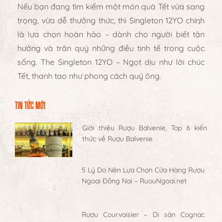
Nếu bạn đang tìm kiếm
một món quà Tết vừa sang
trọng, vừa dễ thưởng thức
, thì Singleton 12YO chính
là lựa chọn hoàn hảo –
dành cho người biết tận
hưởng và trân quý những điều tinh tế trong cuộc
sống.
The Singleton 12YO – Ngọt dịu như lời chúc
Tết, thanh tao như phong cách quý ông.
TIN TỨC MỚI
Giới thiệu Rượu Balvenie, Top 6 kiến
thức về Rượu Balvenie
5 Lý Do Nên Lựa Chọn Cửa Hàng Rượu
Ngoại Đồng Nai – RuouNgoai.net
Rượu Courvoisier – Di sản Cognac