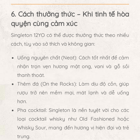
6. Cách thưởng thức – Khi tinh tế hòa
quyện cùng cảm xúc
Singleton 12YO có thể được thưởng thức theo nhiều
cách, tùy vào sở thích và không gian:
Uống nguyên chất (Neat):
Cách tốt nhất để cảm
nhận trọn vẹn hương mật ong, vani và gỗ sồi
thanh thoát.
Thêm đá (On the Rocks):
Làm dịu độ cồn, giúp
rượu trở nên mềm mại, mát lạnh và dễ uống
hơn.
Pha cocktail:
Singleton là nền tuyệt vời cho các
loại cocktail whisky như
Old Fashioned
hoặc
Whisky Sour
, mang đến hương vị hiện đại và trẻ
trung.