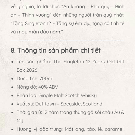
về ý nghĩa, là
lời chúc “An khang – Phú quý – Bình
an – Thịnh vượng”
đến những người trân quý nhất.
“Tặng Singleton 12 – Tặng sự êm dịu, tặng cả tinh tế
và may mắn đầu năm.”
8. Thông tin sản phẩm chi tiết
Tên sản phẩm:
The Singleton 12 Years Old Gift
Box 2026
Dung tích:
700ml
Nồng độ:
40% ABV
Phân loại:
Single Malt Scotch Whisky
Xuất xứ:
Dufftown – Speyside, Scotland
Thời gian ủ:
12 năm trong thùng gỗ sồi châu Âu &
Mỹ
Hương vị đặc trưng:
Mật ong, táo, lê, caramel,