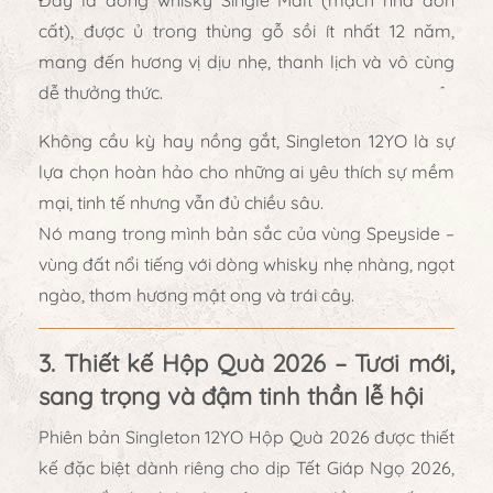
Đây là dòng whisky
Single Malt
(mạch nha đơn
cất), được ủ trong thùng gỗ sồi ít nhất
12 năm
,
mang đến hương vị dịu nhẹ, thanh lịch và vô cùng
dễ thưởng thức.
Không cầu kỳ hay nồng gắt, Singleton 12YO là
sự
lựa chọn hoàn hảo cho những ai yêu thích sự mềm
mại, tinh tế nhưng vẫn đủ chiều sâu
.
Nó mang trong mình bản sắc của vùng Speyside –
vùng đất nổi tiếng với dòng whisky nhẹ nhàng, ngọt
ngào, thơm hương mật ong và trái cây.
3. Thiết kế Hộp Quà 2026 – Tươi mới,
sang trọng và đậm tinh thần lễ hội
Phiên bản
Singleton 12YO Hộp Quà 2026
được thiết
kế đặc biệt dành riêng cho dịp
Tết Giáp Ngọ 2026
,