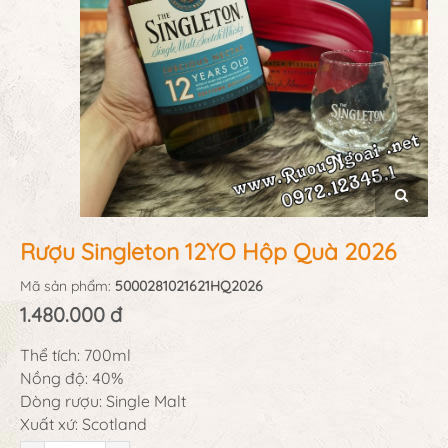
Rượu Singleton 12YO Hộp Quà 2026
Mã sản phẩm:
5000281021621HQ2026
1.480.000 đ
Thể tích: 700ml
Nồng độ: 40%
Dòng rượu: Single Malt
Xuất xứ: Scotland