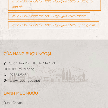
mua Rượu Singleton 12YO Hộp Quà 2026 phường tân
sơn nhì
mua Rượu Singleton 12YO Hộp Quà 2026 tphcm
mua Rượu Singleton 12YO Hộp Quà 2026 uy tín giá rẻ
CỬA HÀNG RƯỢU NGOẠI
Quận Tân Phú, TP. Hồ Chí Minh
HOTLINE mua hàng
0972.12345.1
www.ruoungoai.net
DANH MỤC RƯỢU
Rượu Chivas