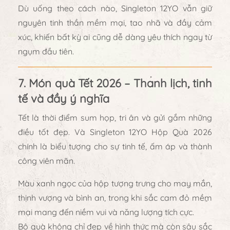
Dù uống theo cách nào, Singleton 12YO vẫn giữ
nguyên tinh thần
mềm mại, tao nhã và đầy cảm
xúc
, khiến bất kỳ ai cũng dễ dàng yêu thích ngay từ
ngụm đầu tiên.
7. Món quà Tết 2026 – Thanh lịch, tinh
tế và đầy ý nghĩa
Tết là thời điểm sum họp, tri ân và gửi gắm những
điều tốt đẹp. Và
Singleton 12YO Hộp Quà 2026
chính là
biểu tượng cho sự tinh tế, ấm áp và thành
công viên mãn
.
Màu xanh ngọc của hộp tượng trưng cho
may mắn,
thịnh vượng và bình an
, trong khi sắc cam đỏ mềm
mại mang đến
niềm vui và năng lượng tích cực
.
Bộ quà không chỉ đẹp về hình thức mà còn sâu sắc