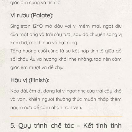
giác ấm cúng và tinh tế.
Vị rượu (Palate):
Singleton 12YO mở đầu với vị
mềm mại, ngọt dịu
của mật ong và trái cây tươi
, sau đó chuyển sang
vị
kem bơ, mạch nha và hạt rang
.
Tầng hương cuối cùng là
sự kết hợp tinh tế giữa gỗ
sồi châu Âu và hương khói nhẹ nhàng
, tạo nên cảm
giác êm mượt và dễ chịu.
Hậu vị (Finish):
Kéo dài, êm ái, đọng lại vị
ngọt nhẹ của trái cây khô
và vani
, khiến người thưởng thức muốn nhấp thêm
ngụm nữa để cảm nhận trọn vẹn.
5. Quy trình chế tác – Kết tinh tinh