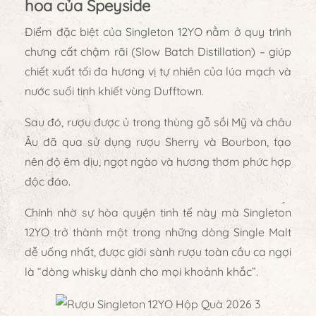
hoa của Speyside
Điểm đặc biệt của Singleton 12YO nằm ở
quy trình
chưng cất chậm rãi (Slow Batch Distillation)
– giúp
chiết xuất tối đa hương vị tự nhiên của lúa mạch và
nước suối tinh khiết vùng Dufftown.
Sau đó, rượu được
ủ trong thùng gỗ sồi Mỹ và châu
Âu đã qua sử dụng rượu Sherry và Bourbon
, tạo
nên
độ êm dịu, ngọt ngào và hương thơm phức hợp
độc đáo
.
Chính nhờ sự hòa quyện tinh tế này mà Singleton
12YO trở thành một trong những dòng
Single Malt
dễ uống nhất
, được giới sành rượu toàn cầu ca ngợi
là
“dòng whisky dành cho mọi khoảnh khắc”
.