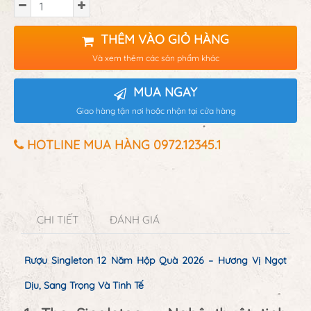
THÊM VÀO GIỎ HÀNG
Và xem thêm các sản phẩm khác
MUA NGAY
Giao hàng tận nơi hoặc nhận tại cửa hàng
HOTLINE MUA HÀNG 0972.12345.1
CHI TIẾT
ĐÁNH GIÁ
Rượu Singleton 12 Năm Hộp Quà 2026 – Hương Vị Ngọt
Dịu, Sang Trọng Và Tinh Tế