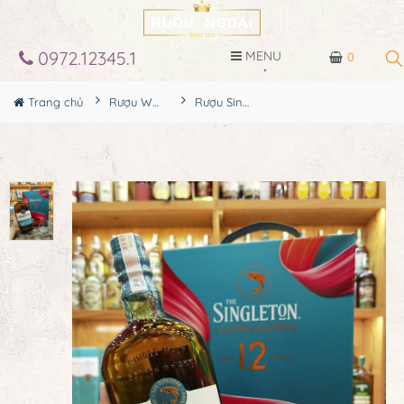
0972.12345.1
MENU
0
Trang chủ
Rượu Whisky
Rượu Singleton 12YO Hộp Quà 2026