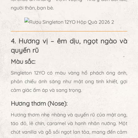
người thân, bạn bè.
4. Hương vị – êm dịu, ngọt ngào và
quyến rũ
Màu sắc:
Singleton 12YO có màu
vàng hổ phách óng ánh
,
phản chiếu ánh sáng như mật ong tinh khiết, gợi
cảm giác ấm áp và sang trọng.
Hương thơm (Nose):
Hương thơm nhẹ nhàng và quyến rũ của
mật ong,
táo đỏ, lê chín, caramel và hạnh nhân nướng
. Một
chút
vanilla và gỗ sồi ngọt
lan tỏa, mang đến cảm