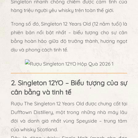
Singleton nhanh chóng chiếm được cảm tình của
hàng triệu người yêu whisky trên toàn thế giới.
Trong số đó,
Singleton 12 Years Old
(12 năm tuổi) là
phiên bản nổi bật nhất – biểu tượng cho sự
cân
bằng hoàn hảo giữa độ trưởng thành, hương ngọt
dịu và phong cách tinh tế
.
2. Singleton 12YO – Biểu tượng của sự
cân bằng và tinh tế
Rượu
The Singleton 12 Years Old
được chưng cất tại
Dufftown Distillery
, một trong những nhà máy lâu
đời và danh giá nhất vùng
Speyside – trung tâm
của whisky Scotland
.