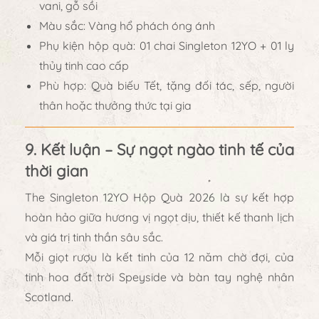
vani, gỗ sồi
Màu sắc:
Vàng hổ phách óng ánh
Phụ kiện hộp quà:
01 chai Singleton 12YO + 01 ly
thủy tinh cao cấp
Phù hợp:
Quà biếu Tết, tặng đối tác, sếp, người
thân hoặc thưởng thức tại gia
9. Kết luận – Sự ngọt ngào tinh tế của
thời gian
The Singleton 12YO Hộp Quà 2026
là sự kết hợp
hoàn hảo giữa
hương vị ngọt dịu, thiết kế thanh lịch
và giá trị tinh thần sâu sắc
.
Mỗi giọt rượu là
kết tinh của 12 năm chờ đợi, của
tinh hoa đất trời Speyside và bàn tay nghệ nhân
Scotland.