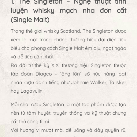
1. The Singleton – Nghệ thuật tinh
luyện whisky mạch nha đơn cất
(Single Malt)
Trong thế giới whisky Scotland,
The Singleton
được
xem là một trong những thương hiệu đại diện tiêu
biểu cho phong cách
Single Malt êm dịu, ngọt ngào
và dễ tiếp cận nhất
.
Ra đời từ thế kỷ XIX, thương hiệu Singleton thuộc
tập đoàn
Diageo
– “ông lớn” sở hữu hàng loạt
nhãn rượu danh tiếng như Johnnie Walker, Talisker
hay Lagavulin.
Mỗi chai rượu Singleton là một tác phẩm được tạo
nên từ
tâm huyết, truyền thống và kỹ thuật chưng
cất thủ công tỉ mỉ
.
Với hương vị mượt mà, dễ uống và đầy quyến rũ,