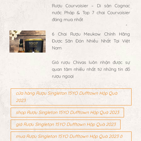
Rượu Courvoisier – Di sản Cognac
nước Pháp & Top 7 chai Courvoisier
đáng mua nhất
6 Chai Rượu Meukow Chính Hãng
Được Săn Đón Nhiều Nhất Tại Việt
Nam
Giá rượu Chivas luôn nhận được sự
quan tâm nhiều nhất từ những tín đồ
rượu ngoại
cửa hàng Rượu Singleton 15YO Dufftown Hộp Quà
2023
shop Rượu Singleton 15YO Dufftown Hộp Quà 2023
giá Rượu Singleton 15YO Dufftown Hộp Quà 2023
mua Rượu Singleton 15YO Dufftown Hộp Quà 2023 ở