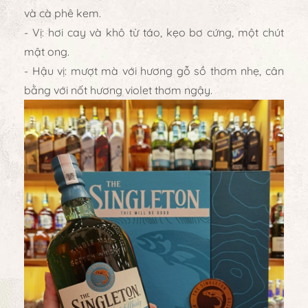
và cà phê kem.
- Vị: hơi cay và khô từ táo, kẹo bơ cứng, một chút
mật ong.
- Hậu vị: mượt mà với hương gỗ sồ thơm nhẹ, cân
bằng với nốt hương violet thơm ngậy.