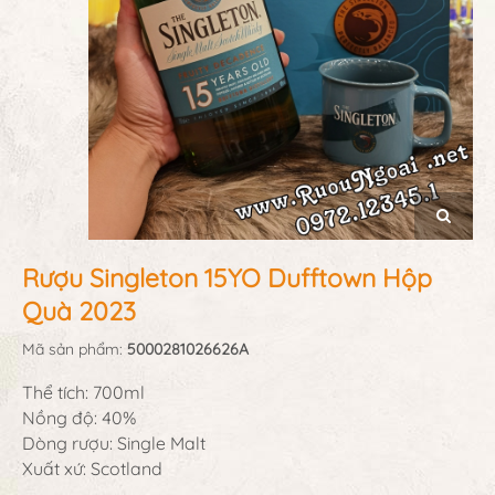
Rượu Singleton 15YO Dufftown Hộp
Quà 2023
Mã sản phẩm:
5000281026626A
Thể tích: 700ml
Nồng độ: 40%
Dòng rượu: Single Malt
Xuất xứ: Scotland