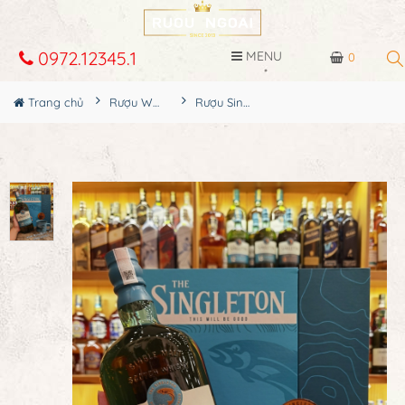
0972.12345.1
MENU
0
Trang chủ
Rượu Whisky
Rượu Singleton 15YO Dufftown Hộp Quà 2023