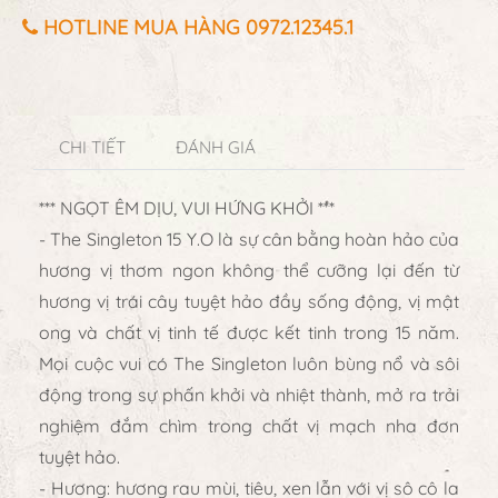
HOTLINE MUA HÀNG 0972.12345.1
CHI TIẾT
ĐÁNH GIÁ
*** NGỌT ÊM DỊU, VUI HỨNG KHỞI ***
- The Singleton 15 Y.O là sự cân bằng hoàn hảo của
hương vị thơm ngon không thể cưỡng lại đến từ
hương vị trái cây tuyệt hảo đầy sống động, vị mật
ong và chất vị tinh tế được kết tinh trong 15 năm.
Mọi cuộc vui có The Singleton luôn bùng nổ và sôi
động trong sự phấn khởi và nhiệt thành, mở ra trải
nghiệm đắm chìm trong chất vị mạch nha đơn
tuyệt hảo.
- Hương: hương rau mùi, tiêu, xen lẫn với vị sô cô la