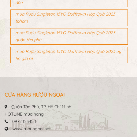
đâu
mua Rượu Singleton 15YO Dufftown Hộp Quà 2023
tphcm
mua Rượu Singleton 15YO Dufftown Hộp Quà 2023
quận tân phú
mua Rượu Singleton 15YO Dufftown Hộp Quà 2023 uy
tín giá rẻ
CỬA HÀNG RƯỢU NGOẠI
Quận Tân Phú, TP. Hồ Chí Minh
HOTLINE mua hàng
0972.12345.1
www.ruoungoai.net