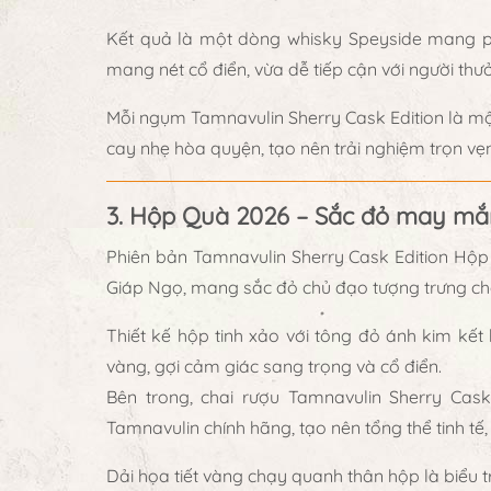
Kết quả là một dòng whisky Speyside mang p
mang nét cổ điển, vừa dễ tiếp cận với người thưở
Mỗi ngụm Tamnavulin Sherry Cask Edition là mộ
cay nhẹ
hòa quyện, tạo nên trải nghiệm trọn vẹ
3. Hộp Quà 2026 – Sắc đỏ may mắn
Phiên bản
Tamnavulin Sherry Cask Edition Hộp
Giáp Ngọ, mang sắc đỏ chủ đạo tượng trưng c
Thiết kế hộp tinh xảo với
tông đỏ ánh kim kết
vàng, gợi cảm giác sang trọng và cổ điển.
Bên trong,
chai rượu Tamnavulin Sherry Cask
Tamnavulin chính hãng
, tạo nên tổng thể tinh tế
Dải họa tiết vàng chạy quanh thân hộp là biểu 