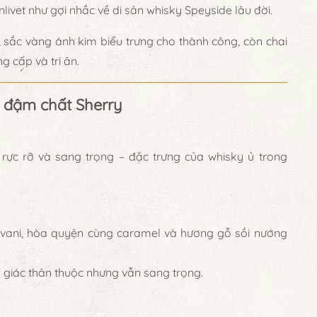
livet
như gợi nhắc về di sản whisky Speyside lâu đời.
, sắc vàng ánh kim biểu trưng cho
thành công
, còn chai
ng cấp và tri ân
.
à đậm chất Sherry
, rực rỡ và sang trọng – đặc trưng của whisky ủ trong
vani
, hòa quyện cùng
caramel và hương gỗ sồi nướng
 giác thân thuộc nhưng vẫn sang trọng.