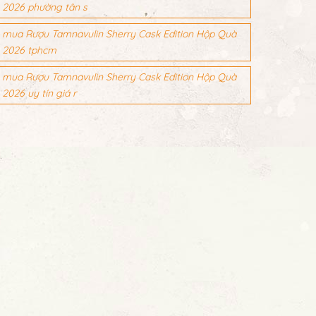
2026 phường tân s
mua Rượu Tamnavulin Sherry Cask Edition Hộp Quà
2026 tphcm
mua Rượu Tamnavulin Sherry Cask Edition Hộp Quà
2026 uy tín giá r