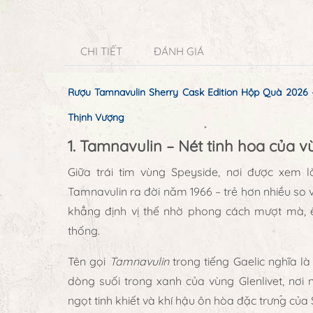
CHI TIẾT
ĐÁNH GIÁ
Rượu Tamnavulin Sherry Cask Edition Hộp Quà 2026
Thịnh Vượng
1. Tamnavulin – Nét tinh hoa của 
Giữa trái tim vùng
Speyside
, nơi được xem l
Tamnavulin
ra đời năm
1966
– trẻ hơn nhiều so 
khẳng định vị thế nhờ phong cách
mượt mà, 
thống.
Tên gọi
Tamnavulin
trong tiếng Gaelic nghĩa l
dòng suối trong xanh của vùng Glenlivet, nơi 
ngọt tinh khiết và khí hậu ôn hòa đặc trưng của