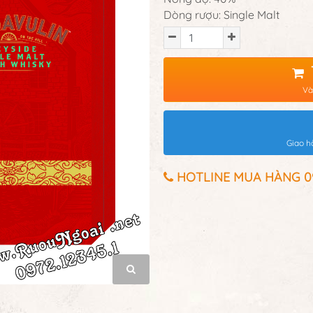
Dòng rượu: Single Malt
Và
Giao h
HOTLINE MUA HÀNG 097