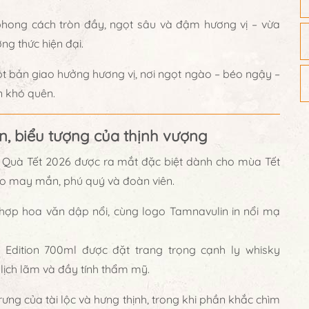
hong cách tròn đầy, ngọt sâu và đậm hương vị – vừa
ng thức hiện đại.
t bản giao hưởng hương vị, nơi
ngọt ngào – béo ngậy –
n khó quên.
, biểu tượng của thịnh vượng
 Quà Tết 2026
được ra mắt đặc biệt dành cho mùa Tết
ho
may mắn, phú quý và đoàn viên.
 hợp hoa văn dập nổi
, cùng logo
Tamnavulin
in nổi mạ
 Edition 700ml
được đặt trang trọng cạnh
ly whisky
, lịch lãm và đầy tính thẩm mỹ.
trưng của
tài lộc và hưng thịnh
, trong khi phần khắc chìm