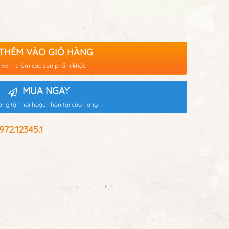
THÊM VÀO GIỎ HÀNG
 xem thêm các sản phẩm khác
MUA NGAY
àng tận nơi hoặc nhận tại cửa hàng
2.12345.1