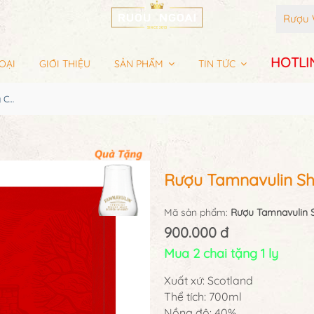
Rượu 
HOTLIN
OẠI
GIỚI THIỆU
SẢN PHẨM
TIN TỨC
Rượu Tamnavulin Sherry Cask Edition Hộp Quà 2026
Rượu Tamnavulin Sh
Mã sản phẩm:
Rượu Tamnavulin S
900.000 đ
Mua 2 chai tặng 1 ly
Xuất xứ: Scotland
Thể tích: 700ml
Nồng độ: 40%