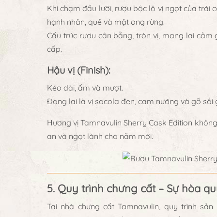
Khi chạm đầu lưỡi, rượu bộc lộ
vị ngọt của trái
hạnh nhân, quế và mật ong rừng.
Cấu trúc rượu cân bằng, tròn vị, mang lại cảm
cấp.
Hậu vị (Finish):
Kéo dài, ấm và mượt.
Đọng lại là vị
socola đen, cam nướng và gỗ sồi 
Hương vị Tamnavulin Sherry Cask Edition không
an và ngọt lành cho năm mới.
5. Quy trình chưng cất – Sự hòa q
Tại nhà chưng cất Tamnavulin, quy trình sả