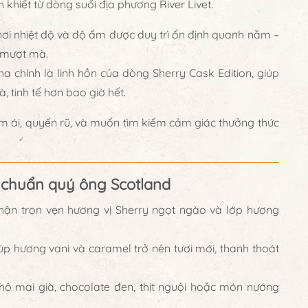
 khiết từ dòng suối địa phương River Livet.
 nơi nhiệt độ và độ ẩm được duy trì ổn định quanh năm –
ị mượt mà.
ha
chính là linh hồn của dòng Sherry Cask Edition, giúp
 tinh tế hơn bao giờ hết.
êm ái, quyến rũ, và muốn tìm kiếm cảm giác thưởng thức
m chuẩn quý ông Scotland
ận trọn vẹn hương vị Sherry ngọt ngào và lớp hương
úp hương vani và caramel trở nên tươi mới, thanh thoát
hô mai già, chocolate đen, thịt nguội hoặc món nướng