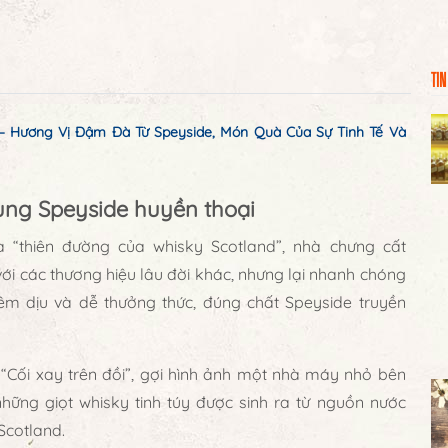
TIN
 – Hương Vị Đậm Đà Từ Speyside, Món Quà Của Sự Tinh Tế Và
vùng Speyside huyền thoại
à “thiên đường của whisky Scotland”, nhà chưng cất
với các thương hiệu lâu đời khác, nhưng lại nhanh chóng
êm dịu và dễ thưởng thức
, đúng chất Speyside truyền
à
“Cối xay trên đồi”
, gợi hình ảnh một nhà máy nhỏ bên
những giọt whisky tinh túy được sinh ra từ
nguồn nước
 Scotland
.