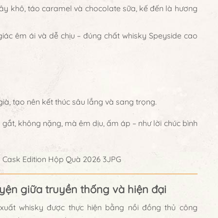
 cây khô, táo caramel và chocolate sữa
, kế đến là hương
 giác êm ái và dễ chịu – đúng chất whisky Speyside cao
già
, tạo nên kết thúc sâu lắng và sang trọng.
 gắt, không nặng, mà êm dịu, ấm áp – như lời chúc bình
uyện giữa truyền thống và hiện đại
n xuất whisky được thực hiện bằng
nồi đồng thủ công