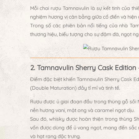
Mỗi chai rượu Tamnavulin là sự kết tinh của
thi
nghiệm hương vị cân bằng giữa cổ điển và hiện 
Trong số các phiên bản nổi tiếng của nhà Tam
thương hiệu
, biểu tượng cho sự đậm đà, ngọt ngà
2. Tamnavulin Sherry Cask Edition 
Điểm đặc biệt khiến
Tamnavulin Sherry Cask Ed
(Double Maturation)
đầy tỉ mỉ và tinh tế.
Rượu được
ủ giai đoạn đầu trong thùng gỗ sồ
nền hương
vani, mật ong và caramel ngọt dịu
.
Sau đó, whisky được
hoàn thiện trong thùng S
vốn được dùng để ủ vang ngọt, mang đến
sắc 
và hạt rang đặc trưng.