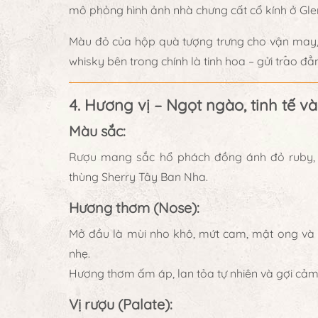
mô phỏng hình ảnh
nhà chưng cất cổ kính ở Glen
Màu đỏ của hộp quà tượng trưng cho
vận may
whisky bên trong chính là
tinh hoa – gửi trao đẳ
4. Hương vị – Ngọt ngào, tinh tế v
Màu sắc:
Rượu mang sắc
hổ phách đồng ánh đỏ ruby
thùng Sherry Tây Ban Nha.
Hương thơm (Nose):
Mở đầu là
mùi nho khô, mứt cam, mật ong và 
nhẹ.
Hương thơm ấm áp, lan tỏa tự nhiên và gợi cảm
Vị rượu (Palate):