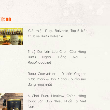
 TỨC MỚI
Giới thiệu Rượu Balvenie, Top 6 kiến
thức về Rượu Balvenie
5 Lý Do Nên Lựa Chọn Cửa Hàng
Rượu Ngoại Đồng Nai –
RuouNgoai.net
Rượu Courvoisier – Di sản Cognac
nước Pháp & Top 7 chai Courvoisier
đáng mua nhất
6 Chai Rượu Meukow Chính Hãng
Được Săn Đón Nhiều Nhất Tại Việt
Nam