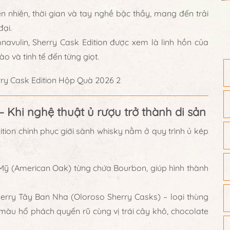
ên nhiên, thời gian và tay nghề bậc thầy
, mang đến trải
đại.
navulin,
Sherry Cask Edition
được xem là
linh hồn của
o và tinh tế đến từng giọt.
– Khi nghệ thuật ủ rượu trở thành di sản
ition
chinh phục giới sành whisky nằm ở
quy trình ủ kép
i Mỹ (American Oak) từng chứa Bourbon
, giúp hình thành
herry Tây Ban Nha (Oloroso Sherry Casks)
– loại thùng
màu hổ phách quyến rũ cùng vị trái cây khô, chocolate