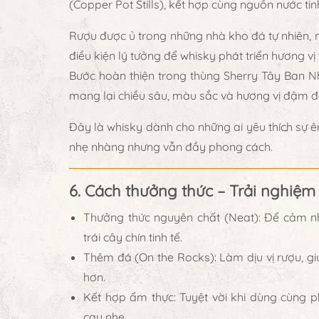
(Copper Pot Stills)
, kết hợp cùng
nguồn nước tinh
Rượu được ủ trong
những nhà kho đá tự nhiên
,
điều kiện lý tưởng để whisky phát triển hương v
Bước hoàn thiện trong
thùng Sherry Tây Ban N
mang lại
chiều sâu, màu sắc và hương vị đậm đà,
Đây là whisky dành cho những ai yêu thích sự 
nhẹ nhàng nhưng vẫn đầy phong cách.
6. Cách thưởng thức – Trải nghiệ
Thưởng thức nguyên chất (Neat):
Để cảm nh
trái cây chín tinh tế.
Thêm đá (On the Rocks):
Làm dịu vị rượu, gi
hơn.
Kết hợp ẩm thực:
Tuyệt vời khi dùng cùng
p
cay nhẹ.