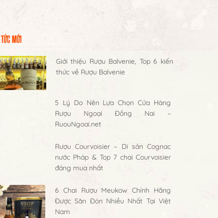
 TỨC MỚI
Giới thiệu Rượu Balvenie, Top 6 kiến
thức về Rượu Balvenie
5 Lý Do Nên Lựa Chọn Cửa Hàng
Rượu Ngoại Đồng Nai –
RuouNgoai.net
Rượu Courvoisier – Di sản Cognac
nước Pháp & Top 7 chai Courvoisier
đáng mua nhất
6 Chai Rượu Meukow Chính Hãng
Được Săn Đón Nhiều Nhất Tại Việt
Nam