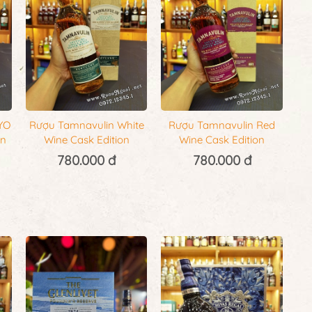
YO
Rượu Tamnavulin White
Rượu Tamnavulin Red
on
Wine Cask Edition
Wine Cask Edition
780.000 đ
780.000 đ