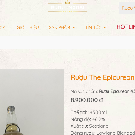
Rượu 
HOTLIN
OẠI
GIỚI THIỆU
SẢN PHẨM
TIN TỨC
L
Rượu The Epicurean
Mã sản phẩm:
Rượu Epicurean 4.
8.900.000 đ
Thể tích: 4500ml
Nồng độ: 46.2%
Xuất xứ: Scotland
Dòng rượu: Lowland Blended