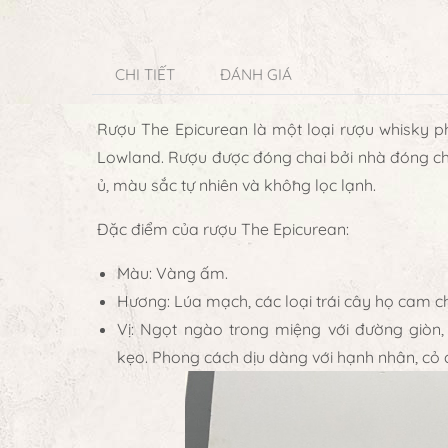
CHI TIẾT
ĐÁNH GIÁ
Rượu The Epicurean là một loại rượu whisky ph
Lowland. Rượu được đóng chai bởi nhà đóng ch
ủ, màu sắc tự nhiên và không lọc lạnh.
Đặc điểm của rượu The Epicurean:
Màu: Vàng ấm.
Hương: Lúa mạch, các loại trái cây họ cam c
Vị: Ngọt ngào trong miệng với đường giòn,
kẹo. Phong cách dịu dàng với hạnh nhân, cỏ 