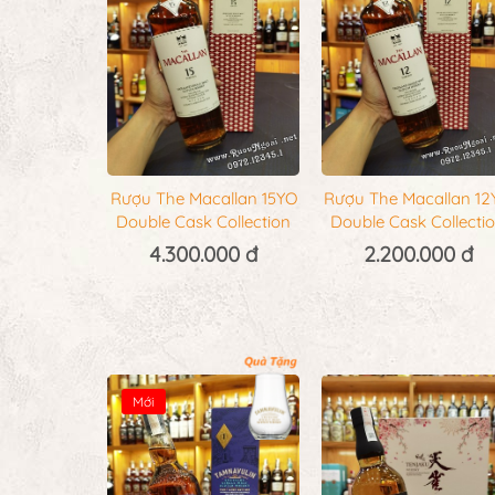
Rượu The Macallan 15YO
Rượu The Macallan 12
Double Cask Collection
Double Cask Collecti
4.300.000 đ
2.200.000 đ
Mới