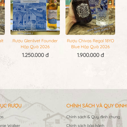
lt
Rượu Glenlivet Founder
Rượu Chivas Regal 18YO
Hộp Quà 2026
Blue Hộp Quà 2026
1.250.000 đ
1.900.000 đ
ỤC RƯỢU
CHÍNH SÁCH VÀ QUY ĐỊNH
as
Chính sách & Quy định chung
nie Walker
Chính sách bảo hành