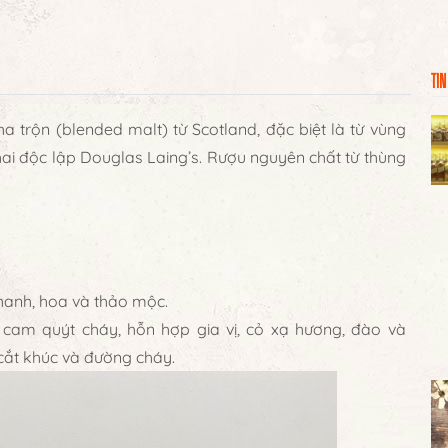
TIN
a trộn (blended malt) từ Scotland, đặc biệt là từ vùng
ai độc lập Douglas Laing’s. Rượu nguyên chất từ thùng
hanh, hoa và thảo mộc.
 cam quýt cháy, hỗn hợp gia vị, cỏ xạ hương, đào và
cắt khúc và đường cháy.