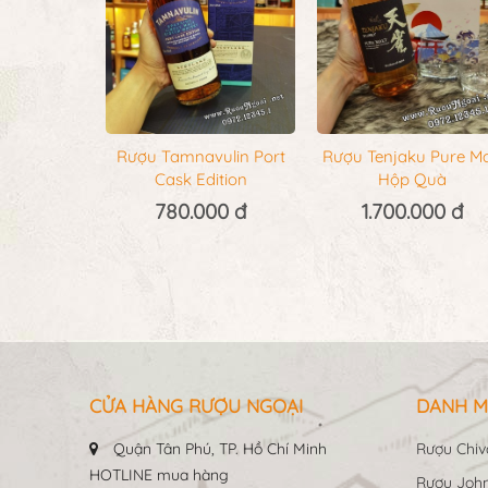
Rượu Tamnavulin Port
Rượu Tenjaku Pure Ma
Cask Edition
Hộp Quà
780.000 đ
1.700.000 đ
CỬA HÀNG RƯỢU NGOẠI
DANH M
Quận Tân Phú, TP. Hồ Chí Minh
Rượu Chiv
HOTLINE mua hàng
Rượu John