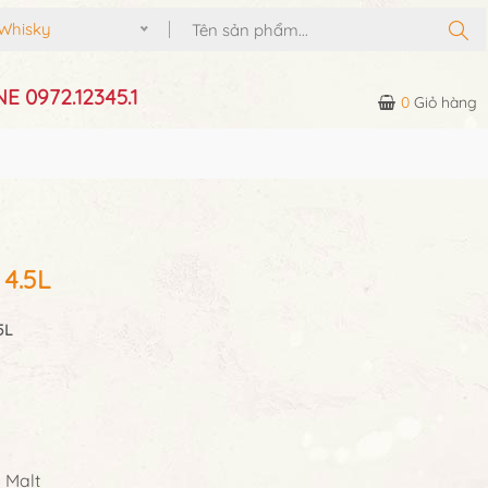
Whisky
E 0972.12345.1
0
Giỏ hàng
 4.5L
5L
 Malt