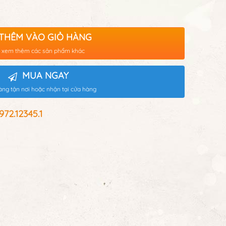
THÊM VÀO GIỎ HÀNG
 xem thêm các sản phẩm khác
MUA NGAY
àng tận nơi hoặc nhận tại cửa hàng
2.12345.1