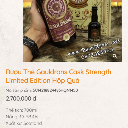
Rượu The Gauldrons Cask Strength
Limited Edition Hộp Quà
Mã sản phẩm:
5014218824483HQN1450
2.700.000 đ
Thể tích: 700ml
Nồng độ: 53.4%
Xuất xứ: Scotland