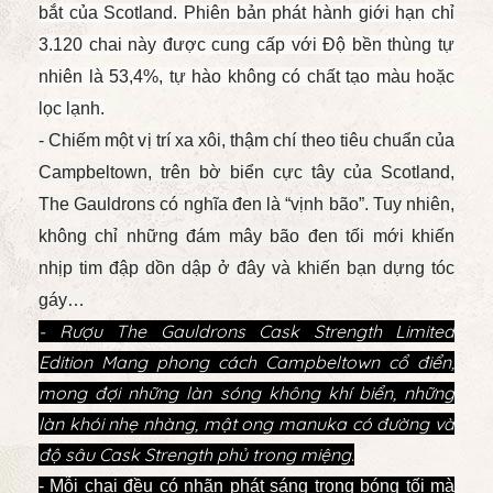
bắt của Scotland. Phiên bản phát hành giới hạn chỉ
3.120 chai này được cung cấp với Độ bền thùng tự
nhiên là 53,4%, tự hào không có chất tạo màu hoặc
lọc lạnh.
- Chiếm một vị trí xa xôi, thậm chí theo tiêu chuẩn của
Campbeltown, trên bờ biển cực tây của Scotland,
The Gauldrons có nghĩa đen là “vịnh bão”. Tuy nhiên,
không chỉ những đám mây bão đen tối mới khiến
nhịp tim đập dồn dập ở đây và khiến bạn dựng tóc
gáy…
- Rượu The Gauldrons Cask Strength Limited
Edition Mang phong cách Campbeltown cổ điển,
mong đợi những làn sóng không khí biển, những
làn khói nhẹ nhàng, mật ong manuka có đường và
độ sâu Cask Strength phủ trong miệng.
- Mỗi chai đều có nhãn phát sáng trong bóng tối mà