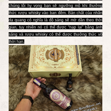
chúng tôi hy vọng bạn sẽ ngưỡng mộ khi thưởng
thức rượu whisky vào ban đêm. Bản chất của nhãn
dạ quang có nghĩa là độ sáng sẽ mờ dần theo thời
gian, tuy nhiên nó có thể được “nạp lại” bằng ánh
sáng và rượu whisky có thể được thưởng thức vô
thời hạn.