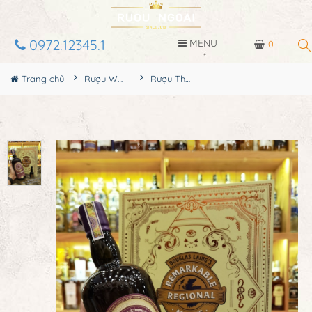
0972.12345.1
MENU
0
Trang chủ
Rượu Whisky
Rượu The Gauldrons Cask Strength Limited Edition Hộp Quà