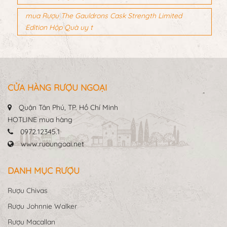
mua Rượu The Gauldrons Cask Strength Limited
Edition Hộp Quà uy t
CỬA HÀNG RƯỢU NGOẠI
Quận Tân Phú, TP. Hồ Chí Minh
HOTLINE mua hàng
0972.12345.1
www.ruoungoai.net
DANH MỤC RƯỢU
Rượu Chivas
Rượu Johnnie Walker
Rượu Macallan