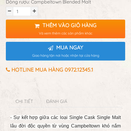
Dòng rượu: Campbeltown Blended Malt
THÊM VÀO GIỎ HÀNG
Và xem thêm các sản phẩm khác
MUA NGAY
Giao hàng tận nơi hoặc nhận tại cửa hàng
HOTLINE MUA HÀNG 0972.12345.1
CHI TIẾT
ĐÁNH GIÁ
- Sự kết hợp giữa các loại Single Cask Single Malt
lâu đời độc quyền từ vùng Campbeltown khó nắm