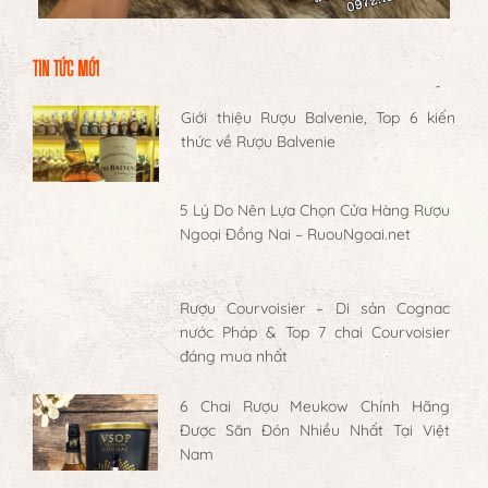
TIN TỨC MỚI
Giới thiệu Rượu Balvenie, Top 6 kiến
thức về Rượu Balvenie
5 Lý Do Nên Lựa Chọn Cửa Hàng Rượu
Ngoại Đồng Nai – RuouNgoai.net
Rượu Courvoisier – Di sản Cognac
nước Pháp & Top 7 chai Courvoisier
đáng mua nhất
6 Chai Rượu Meukow Chính Hãng
Được Săn Đón Nhiều Nhất Tại Việt
Nam