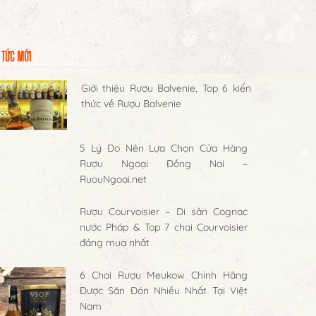
 TỨC MỚI
Giới thiệu Rượu Balvenie, Top 6 kiến
thức về Rượu Balvenie
5 Lý Do Nên Lựa Chọn Cửa Hàng
Rượu Ngoại Đồng Nai –
RuouNgoai.net
Rượu Courvoisier – Di sản Cognac
nước Pháp & Top 7 chai Courvoisier
đáng mua nhất
6 Chai Rượu Meukow Chính Hãng
Được Săn Đón Nhiều Nhất Tại Việt
Nam