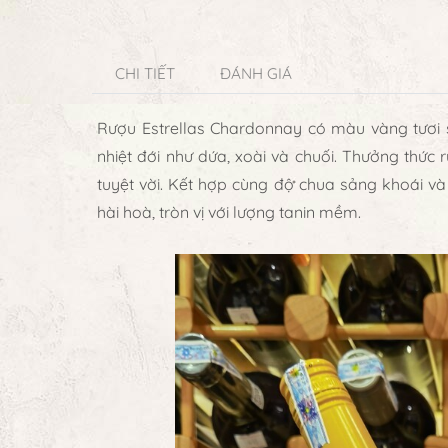
CHI TIẾT
ĐÁNH GIÁ
Rượu Estrellas Chardonnay có màu vàng tươi 
nhiệt đới như dứa, xoài và chuối. Thưởng thứ
tuyệt vời. Kết hợp cùng độ chua sảng khoái và
hài hoà, tròn vị với lượng tanin mềm.