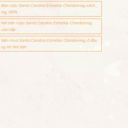
Bán rượu Santa Carolina Estrellas Chardonnay xách
tay 100%
Nơi bán rượu Santa Carolina Estrellas Chardonnay
cao cấp
Nên mua Santa Carolina Estrellas Chardonnay ở đâu
uy tín Nơi bán