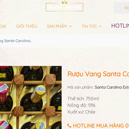
Vang
HOTLIN
OẠI
GIỚI THIỆU
SẢN PHẨM
TIN TỨC
Rượu Vang Santa Carolina Estrellas Chardonnay
Rượu Vang Santa Ca
Mã sản phẩm:
Santa Carolina Es
Thể tích: 750ml
Nồng độ: 13%
Xuất xứ: Chile
HOTLINE MUA HÀNG 097