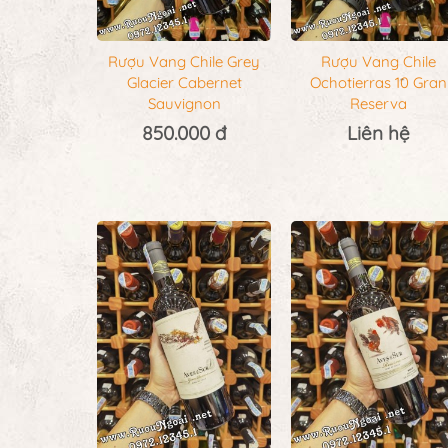
Rượu Vang Chile Grey
Rượu Vang Chile
Glacier Cabernet
Ochotierras 10 Gran
Sauvignon
Reserva
850.000 đ
Liên hệ