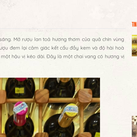
TIN
sáng. Mở rượu lan toả hương thơm của quả chín vùng
c rượu đem lại cảm giác kết cấu đầy kem và độ hài hoà
 một hậu vị kéo dài. Đây là một chai vang có hương vị