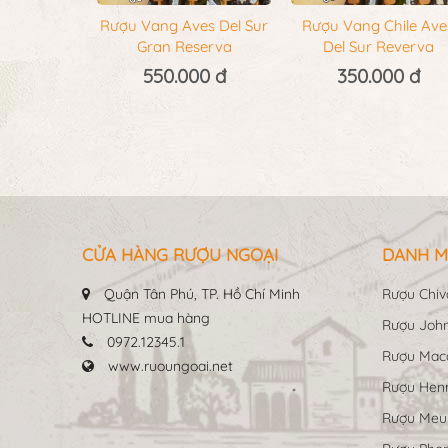
Rượu Vang Aves Del Sur
Rượu Vang Chile Ave
Gran Reserva
Del Sur Reverva
550.000 đ
350.000 đ
CỬA HÀNG RƯỢU NGOẠI
DANH M
Quận Tân Phú, TP. Hồ Chí Minh
Rượu Chiv
HOTLINE mua hàng
Rượu John
0972.12345.1
Rượu Maca
www.ruoungoai.net
Rượu Hen
Rượu Me