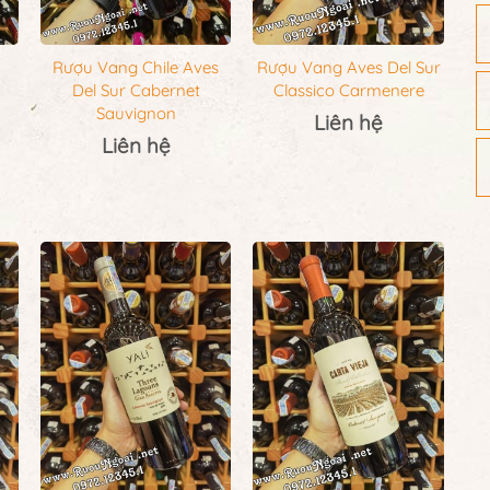
Rượu Vang Chile Aves
Rượu Vang Aves Del Sur
Del Sur Cabernet
Classico Carmenere
Sauvignon
Liên hệ
Liên hệ