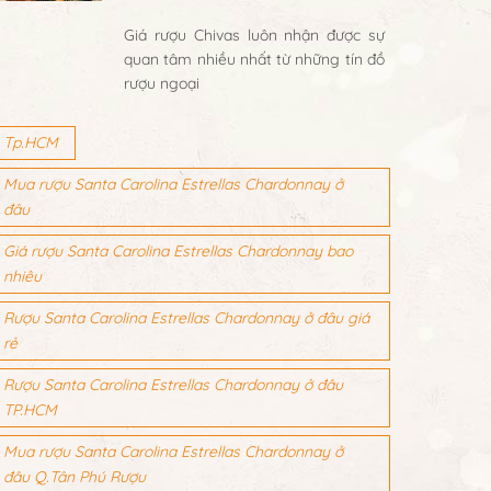
Giá rượu Chivas luôn nhận được sự
quan tâm nhiều nhất từ những tín đồ
rượu ngoại
Tp.HCM
Mua rượu Santa Carolina Estrellas Chardonnay ở
đâu
Giá rượu Santa Carolina Estrellas Chardonnay bao
nhiêu
Rượu Santa Carolina Estrellas Chardonnay ở đâu giá
rẻ
Rượu Santa Carolina Estrellas Chardonnay ở đâu
TP.HCM
Mua rượu Santa Carolina Estrellas Chardonnay ở
đâu Q.Tân Phú Rượu