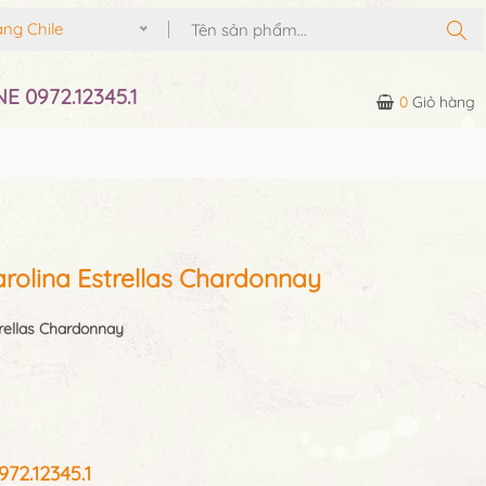
 Chile
E 0972.12345.1
0
Giỏ hàng
rolina Estrellas Chardonnay
trellas Chardonnay
2.12345.1