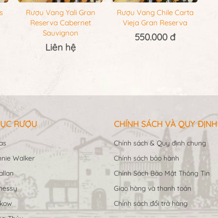
s
Rượu Vang Yali Gran
Rượu Vang Chile Carta
Reserva Cabernet
Vieja Gran Reserva
Sauvignon
550.000 đ
Liên hệ
ỤC RƯỢU
CHÍNH SÁCH VÀ QUY ĐỊNH
as
Chính sách & Quy định chung
nie Walker
Chính sách bảo hành
llan
Chính Sách Bảo Mật Thông Tin
nessy
Giao hàng và thanh toán
ukow
Chính sách đổi trả hàng