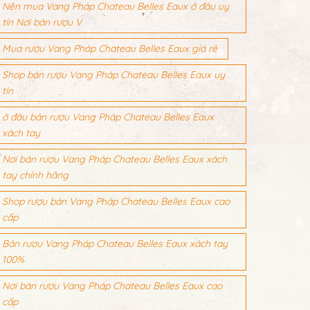
Nên mua Vang Pháp Chateau Belles Eaux ở đâu uy
tín Nơi bán rượu V
Mua rượu Vang Pháp Chateau Belles Eaux giá rẻ
Shop bán rượu Vang Pháp Chateau Belles Eaux uy
tín
ở đâu bán rượu Vang Pháp Chateau Belles Eaux
xách tay
Nơi bán rượu Vang Pháp Chateau Belles Eaux xách
tay chính hãng
Shop rượu bán Vang Pháp Chateau Belles Eaux cao
cấp
Bán rượu Vang Pháp Chateau Belles Eaux xách tay
100%
Nơi bán rượu Vang Pháp Chateau Belles Eaux cao
cấp