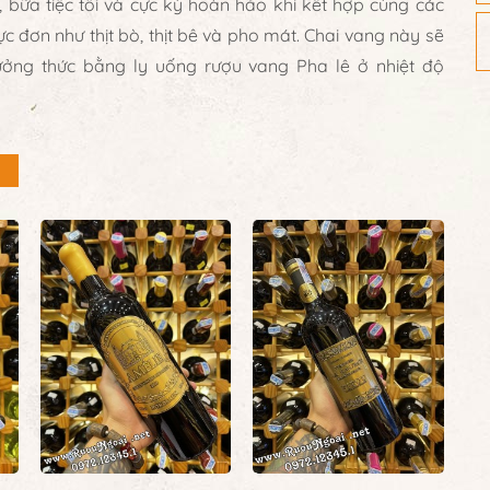
, bữa tiệc tối và cực kỳ hoàn hảo khi kết hợp cùng các
đơn như thịt bò, thịt bê và pho mát. Chai vang này sẽ
hưởng thức bằng ly uống rượu vang Pha lê ở nhiệt độ