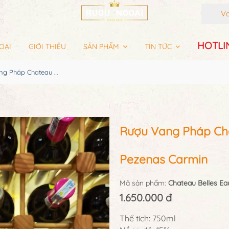
Van
HOTLIN
OẠI
GIỚI THIỆU
SẢN PHẨM
TIN TỨC
Rượu Vang Pháp Chateau Belles Eaux Languedoc Pezenas Carmin
Rượu Vang Pháp Ch
Pezenas Carmin
Mã sản phẩm:
Chateau Belles E
1.650.000 đ
Thể tích: 750ml