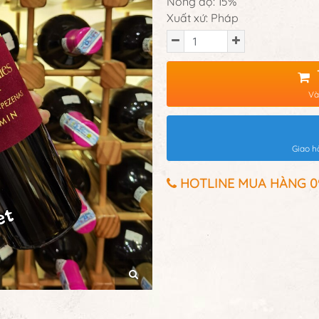
Nồng độ: 15%
Xuất xứ: Pháp
Và
Giao h
HOTLINE MUA HÀNG 097