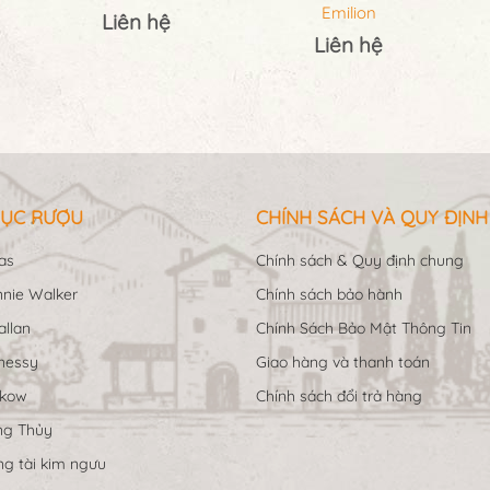
Emilion
Liên hệ
Liên hệ
ỤC RƯỢU
CHÍNH SÁCH VÀ QUY ĐỊNH
as
Chính sách & Quy định chung
nie Walker
Chính sách bảo hành
llan
Chính Sách Bảo Mật Thông Tin
nessy
Giao hàng và thanh toán
ukow
Chính sách đổi trả hàng
ng Thủy
g tài kim ngưu