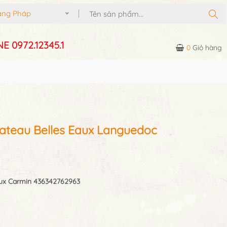
g Pháp
E 0972.12345.1
0
Giỏ hàng
ateau Belles Eaux Languedoc
aux Carmin 436342762963