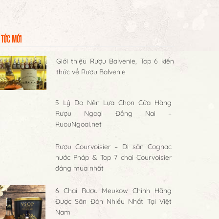
 TỨC MỚI
Giới thiệu Rượu Balvenie, Top 6 kiến
thức về Rượu Balvenie
5 Lý Do Nên Lựa Chọn Cửa Hàng
Rượu Ngoại Đồng Nai –
RuouNgoai.net
Rượu Courvoisier – Di sản Cognac
nước Pháp & Top 7 chai Courvoisier
đáng mua nhất
6 Chai Rượu Meukow Chính Hãng
Được Săn Đón Nhiều Nhất Tại Việt
Nam