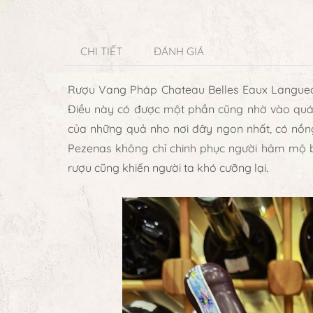
CHI TIẾT
ĐÁNH GIÁ
Rượu Vang Pháp Chateau Belles Eaux Langue
Điều này có được một phần cũng nhờ vào quá 
của những quả nho nơi đây ngon nhất, có nồn
Pezenas
không chỉ chinh phục người hâm mộ bở
rượu cũng khiến người ta khó cưỡng lại.