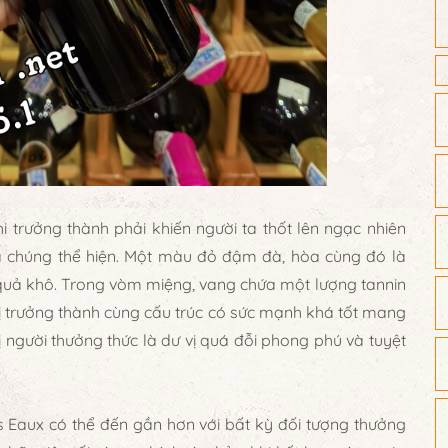
i trưởng thành phải khiến người ta thốt lên ngạc nhiên
à chúng thể hiện. Một màu đỏ đậm đà, hòa cùng đó là
 quả khô. Trong vòm miệng, vang chứa một lượng tannin
vị trưởng thành cùng cấu trúc có sức mạnh khá tốt mang
 vị người thưởng thức là dư vị quá đỗi phong phú và tuyệt
 Eaux có thể đến gần hơn với bất kỳ đối tượng thưởng