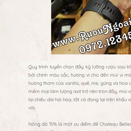
Quy trình tuyển chọn đầy kỹ lưỡng rượu sau kh
bởi chính màu sắc, hương vị cho đến mùi vị m
hương thơm của vanilla, quế, me, gừng và hoa
mềm mại làm lượng axit trở nên tròn đầy, mùi 
lại chiều dài hài hòa, tất cả đọng lại trên khẩu
vời.
Nồng độ 15% là một ưu điểm để Chateau Belles