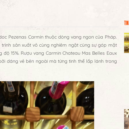
TIN
doc Pezenas Carmin
thuộc dòng vang ngon của Pháp.
trình sản xuất vô cùng nghiêm ngặt cùng sự góp mặt
g độ 15%.
Rượu vang Carmin Chateau Mas Belles Eaux
i dáng vẻ bên ngoài mà từng tinh thể lấp lánh trong