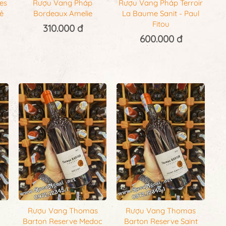
es
Rượu Vang Pháp
Rượu Vang Pháp Terroir
ẻ
Bordeaux Amelie
La Baume Sanit - Paul
Fitou
310.000 đ
600.000 đ
Rượu Vang Thomas
Rượu Vang Thomas
Barton Reserve Medoc
Barton Reserve Saint