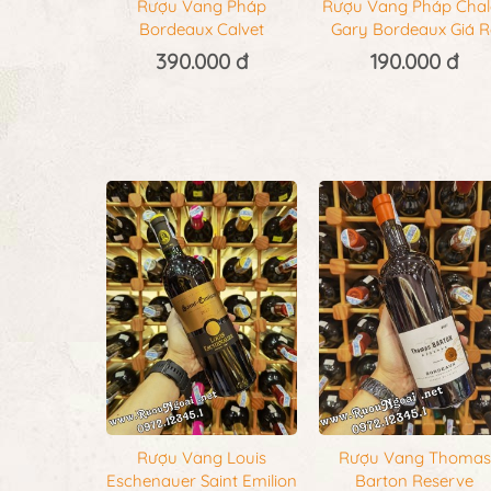
Rượu Vang Pháp
Rượu Vang Pháp Chal
Bordeaux Calvet
Gary Bordeaux Giá R
390.000 đ
190.000 đ
Rượu Vang Louis
Rượu Vang Thomas
Eschenauer Saint Emilion
Barton Reserve