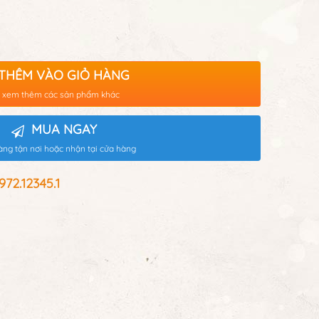
THÊM VÀO GIỎ HÀNG
 xem thêm các sản phẩm khác
MUA NGAY
àng tận nơi hoặc nhận tại cửa hàng
2.12345.1