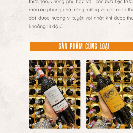
thức nào. Chúng phù hợp với các bữa tiệc trưa
món ăn phong phú tráng miệng và các món thực 
đạt được hương vị tuyệt vời nhất khi được t
khoảng 18 độ C.
SẢN PHẨM CÙNG LOẠI