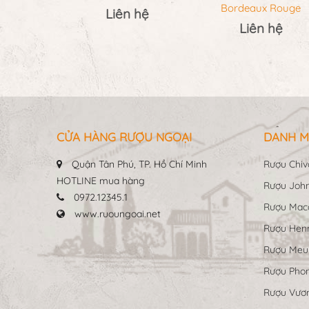
Bordeaux Rouge
Liên hệ
Liên hệ
CỬA HÀNG RƯỢU NGOẠI
DANH M
Quận Tân Phú, TP. Hồ Chí Minh
Rượu Chiv
HOTLINE mua hàng
Rượu John
0972.12345.1
Rượu Maca
www.ruoungoai.net
Rượu Hen
Rượu Me
Rượu Pho
Rượu Vươn