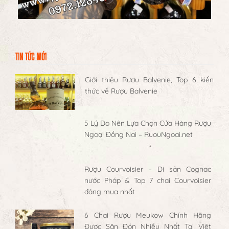
TIN TỨC MỚI
Giới thiệu Rượu Balvenie, Top 6 kiến
thức về Rượu Balvenie
5 Lý Do Nên Lựa Chọn Cửa Hàng Rượu
Ngoại Đồng Nai – RuouNgoai.net
Rượu Courvoisier – Di sản Cognac
nước Pháp & Top 7 chai Courvoisier
đáng mua nhất
6 Chai Rượu Meukow Chính Hãng
Được Săn Đón Nhiều Nhất Tại Việt