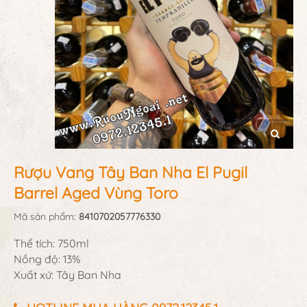
Rượu Vang Tây Ban Nha El Pugil
Barrel Aged Vùng Toro
Mã sản phẩm:
8410702057776330
Thể tích: 750ml
Nồng độ: 13%
Xuất xứ: Tây Ban Nha