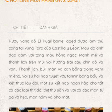
HOTLINE MUA HÀNG 0972.12345.1
CHI TIẾT
ĐÁNH GIÁ
Rượu vang đỏ El Pugil barrel aged được làm thủ
công tại vùng Toro của Castilla y Leon. Màu đỏ anh
đào đậm với tông màu hồng ngọc. Mạnh mẽ và
thanh lịch trên mũi với hương trái cây chín đỏ và
vani. Thanh lịch, bùi, mặn và cân bằng trong vòm
miệng, với sự hài hòa tuyệt vời, tannin bóng bẩy và
kết thúc lâu dài. Một sự kết hợp hoàn hảo cho tất
cả các loại thịt đỏ, thịt thú săn và với cả các món từ
gà và heo, món hầm và pho mát.