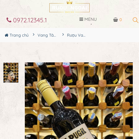
0972.12345.1
MENU
0
Trang chủ
Vang Tây Ban Nha
Rượu Vang Tây Ban Nha El Pugil Barrel Aged Vùng Toro