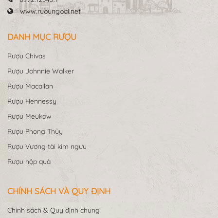
www.ruoungoai.net
DANH MỤC RƯỢU
Rượu Chivas
Rượu Johnnie Walker
Rượu Macallan
Rượu Hennessy
Rượu Meukow
Rượu Phong Thủy
Rượu Vương tài kim ngưu
Rượu hộp quà
CHÍNH SÁCH VÀ QUY ĐỊNH
Chính sách & Quy định chung