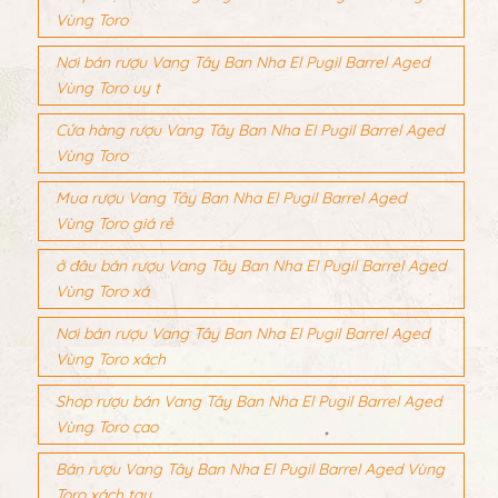
Vùng Toro
Nơi bán rượu Vang Tây Ban Nha El Pugil Barrel Aged
Vùng Toro uy t
Cửa hàng rượu Vang Tây Ban Nha El Pugil Barrel Aged
Vùng Toro
Mua rượu Vang Tây Ban Nha El Pugil Barrel Aged
Vùng Toro giá rẻ
ở đâu bán rượu Vang Tây Ban Nha El Pugil Barrel Aged
Vùng Toro xá
Nơi bán rượu Vang Tây Ban Nha El Pugil Barrel Aged
Vùng Toro xách
Shop rượu bán Vang Tây Ban Nha El Pugil Barrel Aged
Vùng Toro cao
Bán rượu Vang Tây Ban Nha El Pugil Barrel Aged Vùng
Toro xách tay