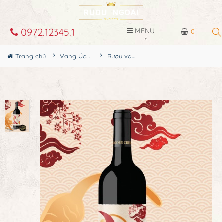
0972.12345.1
MENU
0
Trang chủ
Vang Úc - Australia
Rượu vang Úc Jacob's Creek Reserve Shiraz