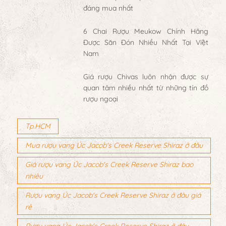
đáng mua nhất
6 Chai Rượu Meukow Chính Hãng
Được Săn Đón Nhiều Nhất Tại Việt
Nam
Giá rượu Chivas luôn nhận được sự
quan tâm nhiều nhất từ những tín đồ
rượu ngoại
Tp.HCM
Mua rượu vang Úc Jacob's Creek Reserve Shiraz ở đâu
Giá rượu vang Úc Jacob's Creek Reserve Shiraz bao
nhiêu
Rượu vang Úc Jacob's Creek Reserve Shiraz ở đâu giá
rẻ
Rượu vang Úc Jacob's Creek Reserve Shiraz ở đâu