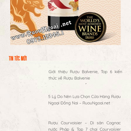
TIN TỨC MỚI
Giới thiệu Rượu Balvenie, Top 6 kiến
thức về Rượu Balvenie
5 Lý Do Nên Lựa Chọn Cửa Hàng Rượu
Ngoại Đồng Nai – RuouNgoai.net
Rượu Courvoisier – Di sản Cognac
nước Pháp & Top 7 chai Courvoisier