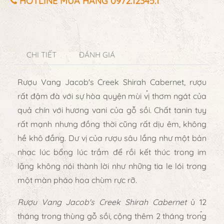
HOTLINE MUA HÀNG 0972.12345.1
CHI TIẾT
ĐÁNH GIÁ
Rượu Vang Jacob's Creek Shirah Cabernet
, rượu
rất đậm đà với sự hòa quyện mùi vị thơm ngát của
quả chín với hương vani của gỗ sồi. Chất tanin tuy
rất mạnh nhưng đồng thời cũng rất dịu êm, không
hề khô đắng. Dư vị của rượu sâu lắng như một bản
nhạc lúc bổng lúc trầm để rồi kết thúc trong im
lặng không nói thành lời như những tia le lói trong
một màn pháo hoa chùm rực rỡ.
Rượu Vang Jacob's Creek Shirah Cabernet
ủ 12
tháng trong thùng gỗ sồi, cộng thêm 2 tháng trong