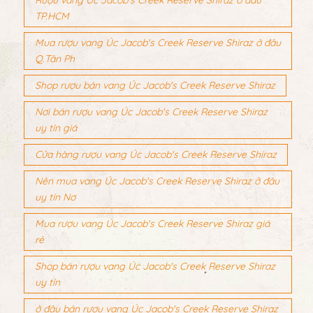
TP.HCM
Mua rượu vang Úc Jacob's Creek Reserve Shiraz ở đâu
Q.Tân Ph
Shop rượu bán vang Úc Jacob's Creek Reserve Shiraz
Nơi bán rượu vang Úc Jacob's Creek Reserve Shiraz
uy tín giá
Cửa hàng rượu vang Úc Jacob's Creek Reserve Shiraz
Nên mua vang Úc Jacob's Creek Reserve Shiraz ở đâu
uy tín Nơ
Mua rượu vang Úc Jacob's Creek Reserve Shiraz giá
rẻ
Shop bán rượu vang Úc Jacob's Creek Reserve Shiraz
uy tín
ở đâu bán rượu vang Úc Jacob's Creek Reserve Shiraz