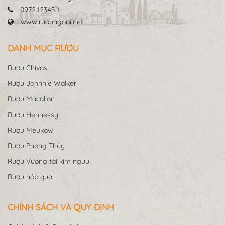
0972.12345.1
www.ruoungoai.net
DANH MỤC RƯỢU
Rượu Chivas
Rượu Johnnie Walker
Rượu Macallan
Rượu Hennessy
Rượu Meukow
Rượu Phong Thủy
Rượu Vương tài kim ngưu
Rượu hộp quà
CHÍNH SÁCH VÀ QUY ĐỊNH